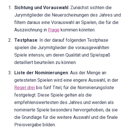
Sichtung und Vorauswahl
: Zunächst sichten die
Jurymitglieder die Neuerscheinungen des Jahres und
filtern daraus eine Vorauswahl an Spielen, die für die
Auszeichnung in
Frage
kommen könnten.
Testphase
: In der darauf folgenden Testphase
spielen die Jurymitglieder die vorausgewählten
Spiele intensiv, um deren Qualität und Spielspaß
detailliert beurteilen zu können.
Liste der Nominierungen
: Aus der Menge an
getesteten Spielen wird eine engere Auswahl, in der
Regel drei
bis fünf Titel, für die Nominierungsliste
festgelegt. Diese Spiele gelten als die
empfehlenswertesten des Jahres und werden als
nominierte Spiele besonders hervorgehoben, da sie
die Grundlage für die weitere Auswahl und die finale
Preisvergabe bilden.