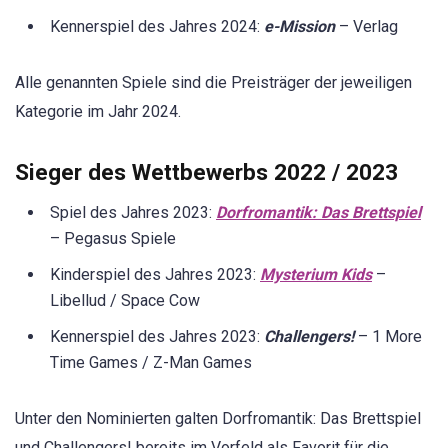
Kennerspiel des Jahres 2024:
e-Mission
– Verlag
Alle genannten Spiele sind die Preisträger der jeweiligen
Kategorie im Jahr 2024.
Sieger des Wettbewerbs 2022 / 2023
Spiel des Jahres 2023:
Dorfromantik: Das Brettspiel
– Pegasus Spiele
Kinderspiel des Jahres 2023:
Mysterium Kids
–
Libellud / Space Cow
Kennerspiel des Jahres 2023:
Challengers!
– 1 More
Time Games / Z-Man Games
Unter den Nominierten galten Dorfromantik: Das Brettspiel
und Challengers! bereits im Vorfeld als Favorit für die