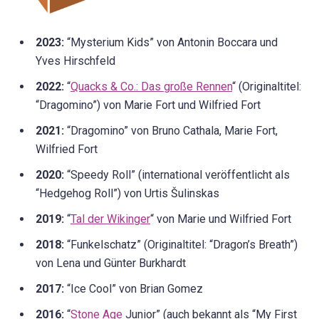
2023:
“Mysterium Kids” von Antonin Boccara und
Yves Hirschfeld
2022:
“
Quacks & Co.: Das große Rennen
“ (Originaltitel:
“Dragomino”) von Marie Fort und Wilfried Fort
2021:
“Dragomino” von Bruno Cathala, Marie Fort,
Wilfried Fort
2020:
“Speedy Roll” (international veröffentlicht als
“Hedgehog Roll”) von Urtis Šulinskas
2019:
“
Tal der Wikinger
“ von Marie und Wilfried Fort
2018:
“Funkelschatz” (Originaltitel: “Dragon’s Breath”)
von Lena und Günter Burkhardt
2017:
“Ice Cool” von Brian Gomez
2016:
“
Stone Age
Junior” (auch bekannt als “My First