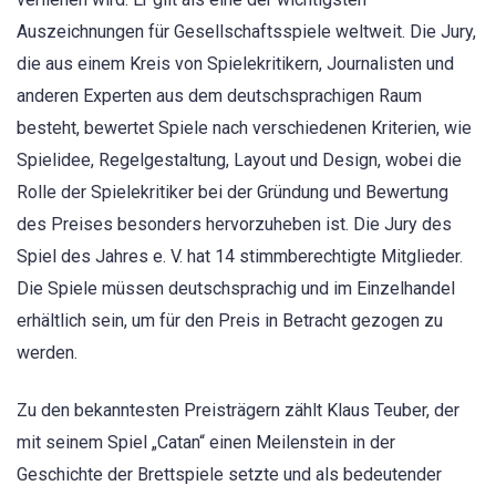
Auszeichnungen für Gesellschaftsspiele weltweit. Die Jury,
die aus einem Kreis von Spielekritikern, Journalisten und
anderen Experten aus dem deutschsprachigen Raum
besteht, bewertet Spiele nach verschiedenen Kriterien, wie
Spielidee, Regelgestaltung, Layout und Design, wobei die
Rolle der Spielekritiker bei der Gründung und Bewertung
des Preises besonders hervorzuheben ist. Die Jury des
Spiel des Jahres e. V. hat 14 stimmberechtigte Mitglieder.
Die Spiele müssen deutschsprachig und im Einzelhandel
erhältlich sein, um für den Preis in Betracht gezogen zu
werden.
Zu den bekanntesten Preisträgern zählt Klaus Teuber, der
mit seinem Spiel „Catan“ einen Meilenstein in der
Geschichte der Brettspiele setzte und als bedeutender