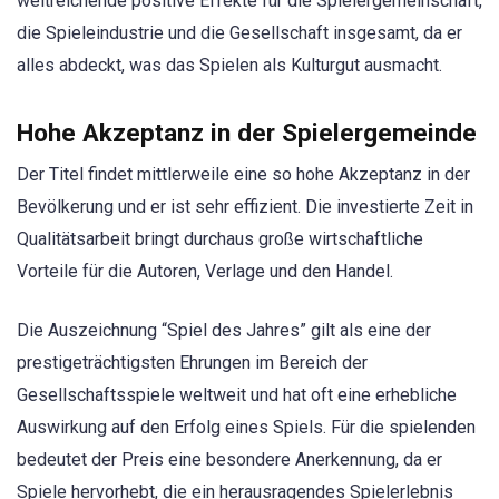
weitreichende positive Effekte für die Spielergemeinschaft,
die Spieleindustrie und die Gesellschaft insgesamt, da er
alles abdeckt, was das Spielen als Kulturgut ausmacht.
Hohe Akzeptanz in der Spielergemeinde
Der Titel findet mittlerweile eine so hohe Akzeptanz in der
Bevölkerung und er ist sehr effizient. Die investierte Zeit in
Qualitätsarbeit bringt durchaus große wirtschaftliche
Vorteile für die Autoren, Verlage und den Handel.
Die Auszeichnung “Spiel des Jahres” gilt als eine der
prestigeträchtigsten Ehrungen im Bereich der
Gesellschaftsspiele weltweit und hat oft eine erhebliche
Auswirkung auf den Erfolg eines Spiels. Für die spielenden
bedeutet der Preis eine besondere Anerkennung, da er
Spiele hervorhebt, die ein herausragendes Spielerlebnis