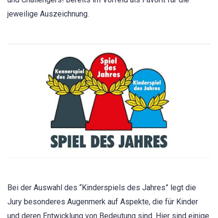
jeweilige Auszeichnung.
Bei der Auswahl des “Kinderspiels des Jahres” legt die
Jury besonderes Augenmerk auf Aspekte, die für Kinder
und deren Entwicklung von Bedeutung sind. Hier sind einige