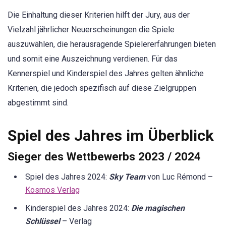
Die Einhaltung dieser Kriterien hilft der Jury, aus der
Vielzahl jährlicher Neuerscheinungen die Spiele
auszuwählen, die herausragende Spielererfahrungen bieten
und somit eine Auszeichnung verdienen. Für das
Kennerspiel und Kinderspiel des Jahres gelten ähnliche
Kriterien, die jedoch spezifisch auf diese Zielgruppen
abgestimmt sind.
Spiel des Jahres im Überblick
Sieger des Wettbewerbs 2023 / 2024
Spiel des Jahres 2024:
Sky Team
von Luc Rémond –
Kosmos Verlag
Kinderspiel des Jahres 2024:
Die magischen
Schlüssel
– Verlag