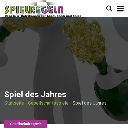
Spiel des Jahres
Startseite
-
Gesellschaftsspiele
-
Spiel des Jahres
Gesellschaftsspiele