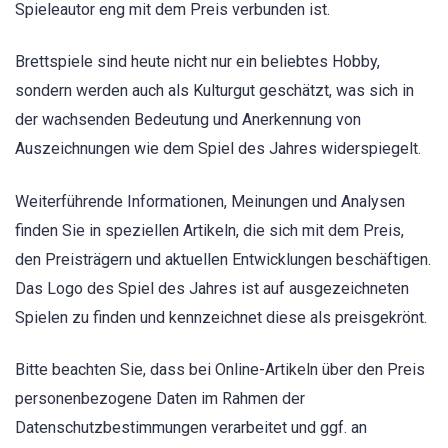
Spieleautor eng mit dem Preis verbunden ist.
Brettspiele sind heute nicht nur ein beliebtes Hobby,
sondern werden auch als Kulturgut geschätzt, was sich in
der wachsenden Bedeutung und Anerkennung von
Auszeichnungen wie dem Spiel des Jahres widerspiegelt.
Weiterführende Informationen, Meinungen und Analysen
finden Sie in speziellen Artikeln, die sich mit dem Preis,
den Preisträgern und aktuellen Entwicklungen beschäftigen.
Das Logo des Spiel des Jahres ist auf ausgezeichneten
Spielen zu finden und kennzeichnet diese als preisgekrönt.
Bitte beachten Sie, dass bei Online-Artikeln über den Preis
personenbezogene Daten im Rahmen der
Datenschutzbestimmungen verarbeitet und ggf. an