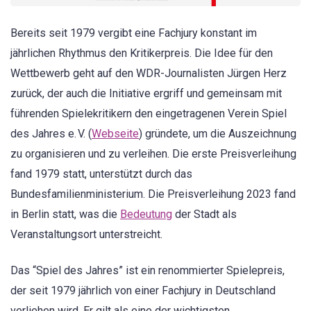
Bereits seit 1979 vergibt eine Fachjury konstant im
jährlichen Rhythmus den Kritikerpreis. Die Idee für den
Wettbewerb geht auf den WDR-Journalisten Jürgen Herz
zurück, der auch die Initiative ergriff und gemeinsam mit
führenden Spielekritikern den eingetragenen Verein Spiel
des Jahres e. V. (
Webseite
) gründete, um die Auszeichnung
zu organisieren und zu verleihen. Die erste Preisverleihung
fand 1979 statt, unterstützt durch das
Bundesfamilienministerium. Die Preisverleihung 2023 fand
in Berlin statt, was die
Bedeutung
der Stadt als
Veranstaltungsort unterstreicht.
Das “Spiel des Jahres” ist ein renommierter Spielepreis,
der seit 1979 jährlich von einer Fachjury in Deutschland
verliehen wird. Er gilt als eine der wichtigsten