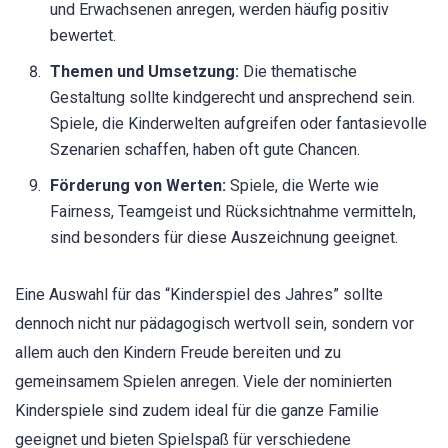
und Erwachsenen anregen, werden häufig positiv
bewertet.
Themen und Umsetzung:
Die thematische
Gestaltung sollte kindgerecht und ansprechend sein.
Spiele, die Kinderwelten aufgreifen oder fantasievolle
Szenarien schaffen, haben oft gute Chancen.
Förderung von Werten:
Spiele, die Werte wie
Fairness, Teamgeist und Rücksichtnahme vermitteln,
sind besonders für diese Auszeichnung geeignet.
Eine Auswahl für das “Kinderspiel des Jahres” sollte
dennoch nicht nur pädagogisch wertvoll sein, sondern vor
allem auch den Kindern Freude bereiten und zu
gemeinsamem Spielen anregen. Viele der nominierten
Kinderspiele sind zudem ideal für die ganze Familie
geeignet und bieten Spielspaß für verschiedene