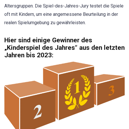
Altersgruppen. Die Spiel-des-Jahres-Jury testet die Spiele
oft mit Kindern, um eine angemessene Beurteilung in der
realen Spielumgebung zu gewährleisten.
Hier sind einige Gewinner des
„Kinderspiel des Jahres“ aus den letzten
Jahren bis 2023: