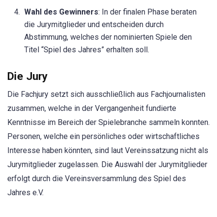
Wahl des Gewinners
: In der finalen Phase beraten
die Jurymitglieder und entscheiden durch
Abstimmung, welches der nominierten Spiele den
Titel “Spiel des Jahres” erhalten soll.
Die Jury
Die Fachjury setzt sich ausschließlich aus Fachjournalisten
zusammen, welche in der Vergangenheit fundierte
Kenntnisse im Bereich der Spielebranche sammeln konnten.
Personen, welche ein persönliches oder wirtschaftliches
Interesse haben könnten, sind laut Vereinssatzung nicht als
Jurymitglieder zugelassen. Die Auswahl der Jurymitglieder
erfolgt durch die Vereinsversammlung des Spiel des
Jahres e.V.