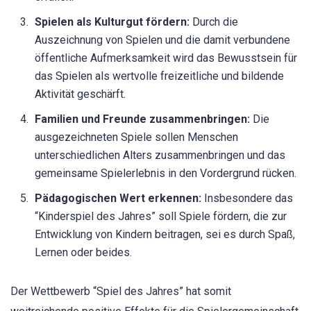
Spielen als Kulturgut fördern:
Durch die
Auszeichnung von Spielen und die damit verbundene
öffentliche Aufmerksamkeit wird das Bewusstsein für
das Spielen als wertvolle freizeitliche und bildende
Aktivität geschärft.
Familien und Freunde zusammenbringen:
Die
ausgezeichneten Spiele sollen Menschen
unterschiedlichen Alters zusammenbringen und das
gemeinsame Spielerlebnis in den Vordergrund rücken.
Pädagogischen Wert erkennen:
Insbesondere das
“Kinderspiel des Jahres” soll Spiele fördern, die zur
Entwicklung von Kindern beitragen, sei es durch Spaß,
Lernen oder beides.
Der Wettbewerb “Spiel des Jahres” hat somit