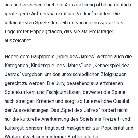
aus und erreichen durch die Auszeichnung oft eine deutlich
gesteigerte Aufmerksamkeit und Verkaufszahlen. Die
bekanntesten Spiele des Jahres können ein spezielles
Logo (roter Pöppel) tragen, das sie als Preisträger
auszeichnet.
Neben dem Hauptpreis „Spiel des Jahres“ werden auch die
Kategorien „Kinderspiel des Jahres“ und „Kennerspiel des
Jahres“ vergeben, um den unterschiedlichen Zielgruppen
gerecht zu werden. Die Jury, bestehend aus erfahrenen
Spielekritikern und Fachjournalisten, bewertet die Spiele
nach strengen Kriterien und sorgt so für eine hohe Qualität
der Auszeichnungen. Das „Spiel des Jahres“ fördert nicht
nur die kulturelle Anerkennung des Spiels als Freizeit- und
Kulturgut, sondern trägt auch maßgeblich zur Popularität und
Weiterentwicklung moderner Brettspiele bei.