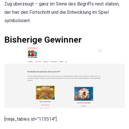
Zug überzeugt – ganz im Sinne des Begriffs next station,
der hier den Fortschritt und die Entwicklung im Spiel
symbolisiert.
Bisherige Gewinner
[ninja_tables id=“113514″]