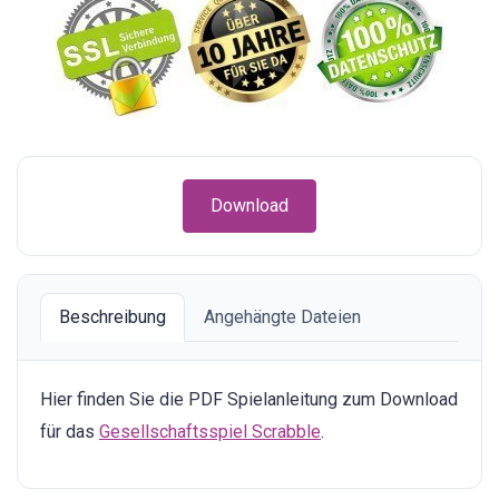
Download
Beschreibung
Angehängte Dateien
Hier finden Sie die PDF Spielanleitung zum Download
für das
Gesellschaftsspiel Scrabble
.