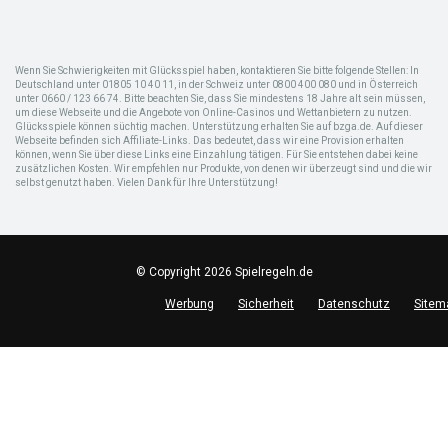
Wenn Sie Schwierigkeiten mit Glücksspiel haben, kontaktieren Sie bitte folgende Stellen: In
Deutschland unter 01805 10 40 11, in der Schweiz unter 0800 400 080 und in Österreich
unter 0660 / 123 66 74. Bitte beachten Sie, dass Sie mindestens 18 Jahre alt sein müssen,
um diese Webseite und die Angebote von Online-Casinos und Wettanbietern zu nutzen.
Glücksspiele können süchtig machen. Unterstützung erhalten Sie auf bzga.de. Auf dieser
Webseite befinden sich Affiliate-Links. Das bedeutet, dass wir eine Provision erhalten
können, wenn Sie über diese Links eine Einzahlung tätigen. Für Sie entstehen dabei keine
zusätzlichen Kosten. Wir empfehlen nur Produkte, von denen wir überzeugt sind und die wir
selbst genutzt haben. Vielen Dank für Ihre Unterstützung!
© Copyright 2026 Spielregeln.de
Werbung
Sicherheit
Datenschutz
Sitem