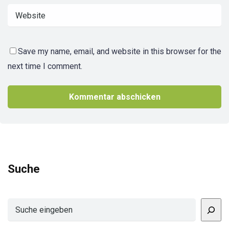
Save my name, email, and website in this browser for the
next time I comment.
Suche
Suchen