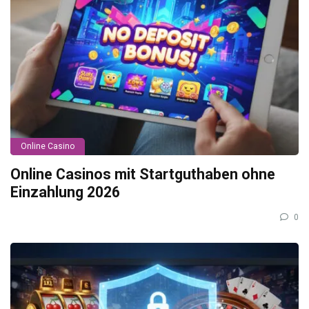
Online Casino
Online Casinos mit Startguthaben ohne
Einzahlung 2026
0