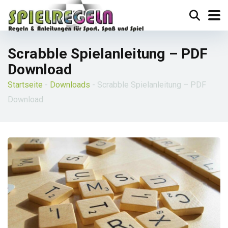
Scrabble Spielanleitung – PDF
Download
Startseite
-
Downloads
-
Scrabble Spielanleitung – PDF
Download