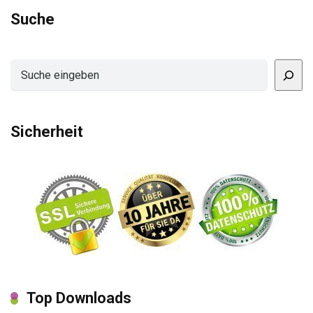
Suche
Suchen
Sicherheit
Top Downloads