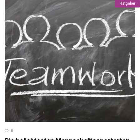
Ratgeber
0