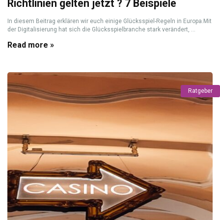
Richtlinien gelten jetzt ? 7 Beispiele
In diesem Beitrag erklären wir euch einige Glücksspiel-Regeln in Europa.Mit
der Digitalisierung hat sich die Glücksspielbranche stark verändert, ...
Read more »
Ratgeber