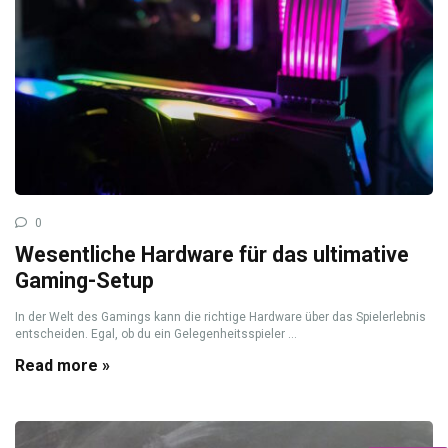
0
Wesentliche Hardware für das ultimative
Gaming-Setup
In der Welt des Gamings kann die richtige Hardware über das Spielerlebnis
entscheiden. Egal, ob du ein Gelegenheitsspieler ...
Read more »