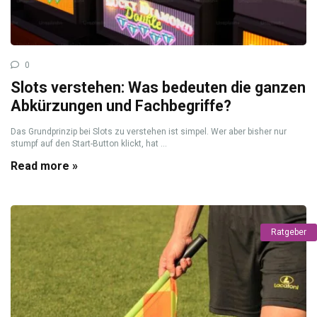
0
Slots verstehen: Was bedeuten die ganzen
Abkürzungen und Fachbegriffe?
Das Grundprinzip bei Slots zu verstehen ist simpel. Wer aber bisher nur
stumpf auf den Start-Button klickt, hat ...
Read more »
Ratgeber