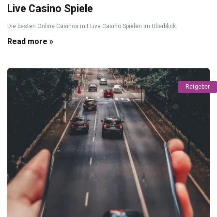
Live Casino Spiele
Die besten Online Casinos mit Live Casino Spielen im Überblick.
Read more »
Ratgeber