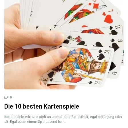
0
Die 10 besten Kartenspiele
Kartenspiele erfreuen sich an unendlicher Beliebtheit, egal ob für jung oder
alt. Egal ob an einem Spieleabend bei ...