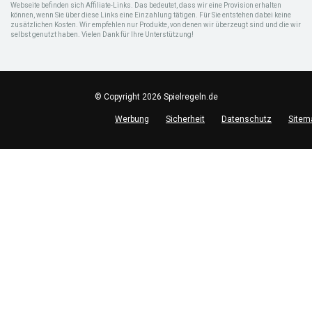
Webseite befinden sich Affiliate-Links. Das bedeutet, dass wir eine Provision erhalten
können, wenn Sie über diese Links eine Einzahlung tätigen. Für Sie entstehen dabei keine
zusätzlichen Kosten. Wir empfehlen nur Produkte, von denen wir überzeugt sind und die wir
selbst genutzt haben. Vielen Dank für Ihre Unterstützung!
© Copyright 2026 Spielregeln.de
Werbung
Sicherheit
Datenschutz
Sitem