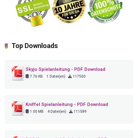
Top Downloads
Skyjo Spielanleitung - PDF Download
7.76 KB
1 Datei(en)
117500
Kniffel Spielanleitung - PDF Download
1.00 MB
4 Datei(en)
111589