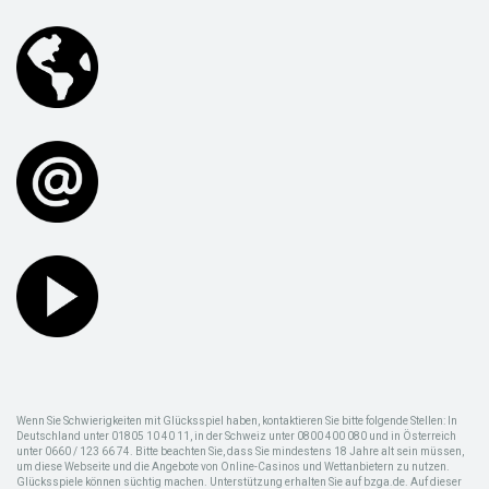
Wenn Sie Schwierigkeiten mit Glücksspiel haben, kontaktieren Sie bitte folgende Stellen: In
Deutschland unter 01805 10 40 11, in der Schweiz unter 0800 400 080 und in Österreich
unter 0660 / 123 66 74. Bitte beachten Sie, dass Sie mindestens 18 Jahre alt sein müssen,
um diese Webseite und die Angebote von Online-Casinos und Wettanbietern zu nutzen.
Glücksspiele können süchtig machen. Unterstützung erhalten Sie auf bzga.de. Auf dieser