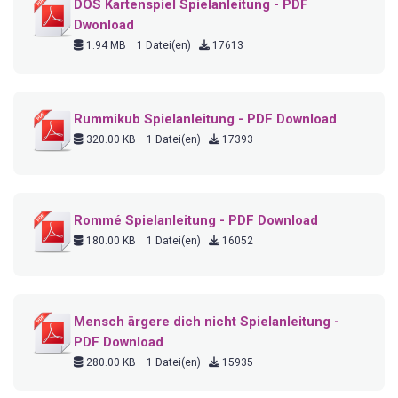
DOS Kartenspiel Spielanleitung - PDF
Dwonload
1.94 MB
1 Datei(en)
17613
Rummikub Spielanleitung - PDF Download
320.00 KB
1 Datei(en)
17393
Rommé Spielanleitung - PDF Download
180.00 KB
1 Datei(en)
16052
Mensch ärgere dich nicht Spielanleitung -
PDF Download
280.00 KB
1 Datei(en)
15935