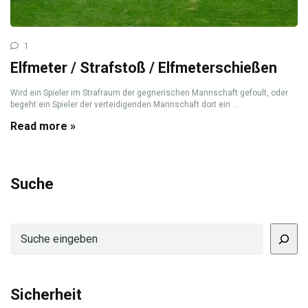
1
Elfmeter / Strafstoß / Elfmeterschießen
Wird ein Spieler im Strafraum der gegnerischen Mannschaft gefoult, oder
begeht ein Spieler der verteidigenden Mannschaft dort ein ...
Read more »
Suche
Suchen
Sicherheit