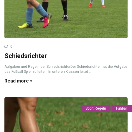
0
Schiedsrichter
Aufgaben und Regeln der SchiedsrichterDer Schiedsrichter hat die Aufgabe
das Fußball Spiel zu leiten. In unteren Klassen leitet ...
Read more »
Sport Regeln
Fußball