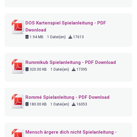
DOS Kartenspiel Spielanleitung - PDF
Dwonload
1.94 MB
1 Datei(en)
17613
Rummikub Spielanleitung - PDF Download
320.00 KB
1 Datei(en)
17395
Rommé Spielanleitung - PDF Download
180.00 KB
1 Datei(en)
16053
Mensch ärgere dich nicht Spielanleitung -