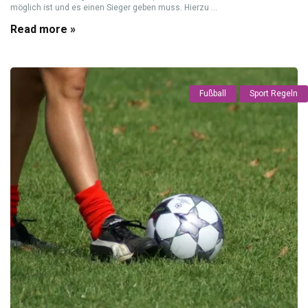
möglich ist und es einen Sieger geben muss. Hierzu ...
Read more »
Fußball
Sport Regeln