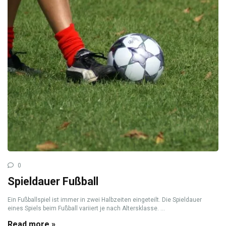
0
Spieldauer Fußball
Ein Fußballspiel ist immer in zwei Halbzeiten eingeteilt. Die Spieldauer
eines Spiels beim Fußball variiert je nach Altersklasse. ...
Read more »