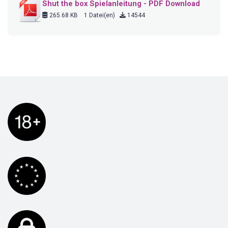
Shut the box Spielanleitung - PDF Download
265.68 KB
1 Datei(en)
14544