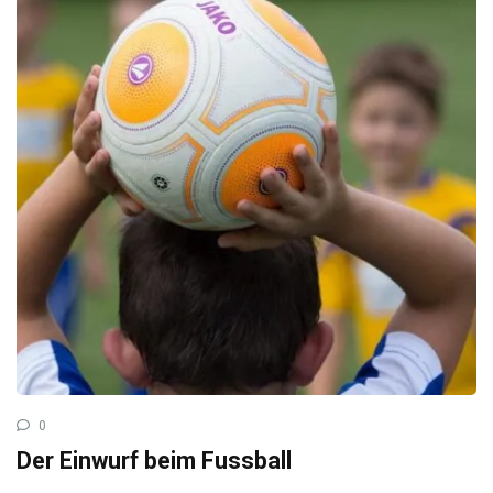
0
Der Einwurf beim Fussball