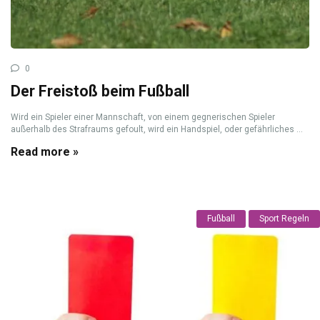
0
Der Freistoß beim Fußball
Wird ein Spieler einer Mannschaft, von einem gegnerischen Spieler
außerhalb des Strafraums gefoult, wird ein Handspiel, oder gefährliches ...
Read more »
Fußball
Sport Regeln