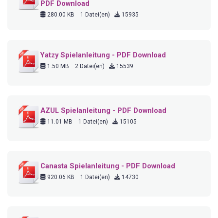
PDF Download
280.00 KB
1 Datei(en)
15935
Yatzy Spielanleitung - PDF Download
1.50 MB
2 Datei(en)
15539
AZUL Spielanleitung - PDF Download
11.01 MB
1 Datei(en)
15105
Canasta Spielanleitung - PDF Download
920.06 KB
1 Datei(en)
14730