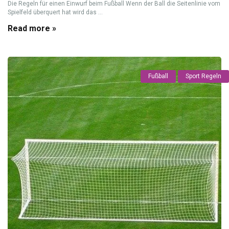
Die Regeln für einen Einwurf beim Fußball Wenn der Ball die Seitenlinie vom
Spielfeld überquert hat wird das ...
Read more »
Fußball
Sport Regeln