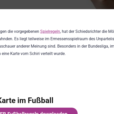
gegen die vorgegebenen
Spielregeln
, hat der Schiedsrichter die Mö
 ahnden. Es liegt teilweise im Ermessensspielraum des Unparteii
Zuschauer anderer Meinung sind. Besonders in der Bundesliga, i
eine Karte vom Schiri verteilt wurde.
Karte im Fußball