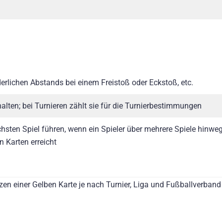
derlichen Abstands bei einem Freistoß oder Eckstoß, etc.
halten; bei Turnieren zählt sie für die Turnierbestimmungen
hsten Spiel führen, wenn ein Spieler über mehrere Spiele hinweg
 Karten erreicht
en einer Gelben Karte je nach Turnier, Liga und Fußballverband