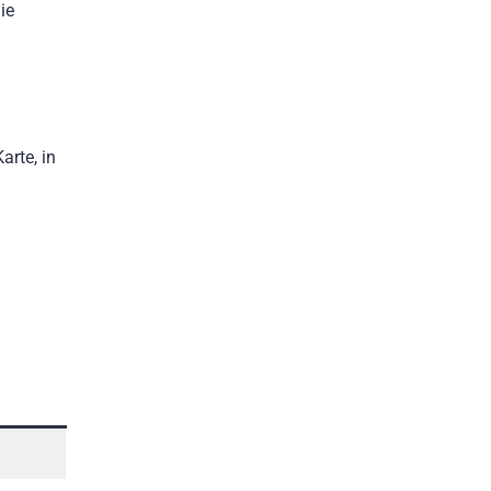
ie
arte, in