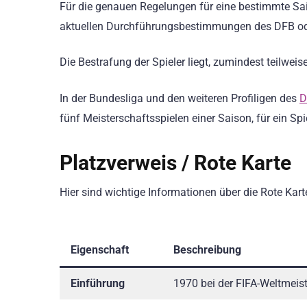
Für die genauen Regelungen für eine bestimmte Sais
aktuellen Durchführungsbestimmungen des DFB oder 
Die Bestrafung der Spieler liegt, zumindest teilwei
In der Bundesliga und den weiteren Profiligen des
D
fünf Meisterschaftsspielen einer Saison, für ein Spi
Platzverweis / Rote Karte
Hier sind wichtige Informationen über die Rote Kart
Eigenschaft
Beschreibung
Einführung
1970 bei der FIFA-Weltmeis