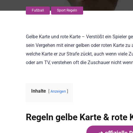
Fußball
Sport Regeln
Gelbe Karte und rote Karte – Verstößt ein Spieler 
sein Vergehen mit einer gelben oder roten Karte zu
welche Karte er zur Strafe zückt, auch wenn viele 
oder am TV, verstehen oft die Zuschauer nicht wenn 
Inhalte
Anzeigen
Regeln gelbe Karte & rote 