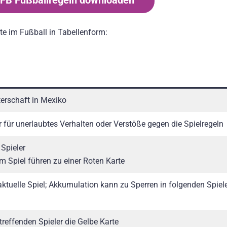
 DFB Fußballregeln downloaden
te im Fußball in Tabellenform:
terschaft in Mexiko
 für unerlaubtes Verhalten oder Verstöße gegen die Spielregeln
Spieler
m Spiel führen zu einer Roten Karte
ktuelle Spiel; Akkumulation kann zu Sperren in folgenden Spiel
treffenden Spieler die Gelbe Karte