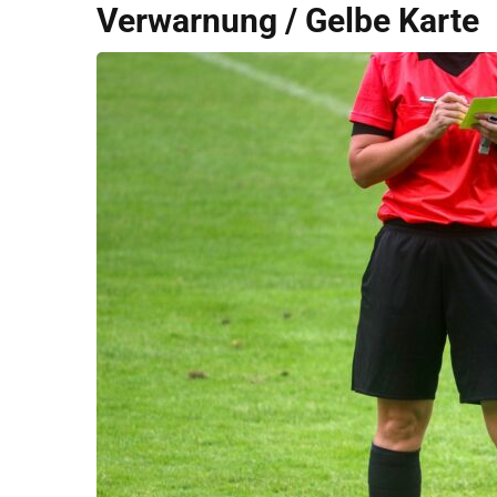
Verwarnung / Gelbe Karte