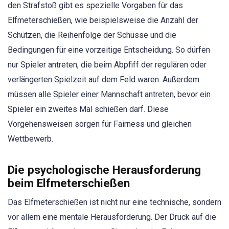
den Strafstoß gibt es spezielle Vorgaben für das
Elfmeterschießen, wie beispielsweise die Anzahl der
Schützen, die Reihenfolge der Schüsse und die
Bedingungen für eine vorzeitige Entscheidung. So dürfen
nur Spieler antreten, die beim Abpfiff der regulären oder
verlängerten Spielzeit auf dem Feld waren. Außerdem
müssen alle Spieler einer Mannschaft antreten, bevor ein
Spieler ein zweites Mal schießen darf. Diese
Vorgehensweisen sorgen für Fairness und gleichen
Wettbewerb.
Die psychologische Herausforderung
beim Elfmeterschießen
Das Elfmeterschießen ist nicht nur eine technische, sondern
vor allem eine mentale Herausforderung. Der Druck auf die