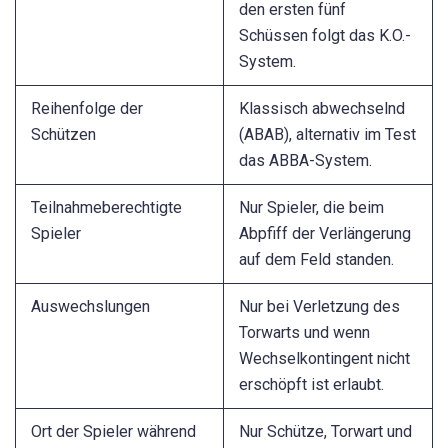
den ersten fünf
Schüssen folgt das K.O.-
System.
Reihenfolge der
Klassisch abwechselnd
Schützen
(ABAB), alternativ im Test
das ABBA-System.
Teilnahmeberechtigte
Nur Spieler, die beim
Spieler
Abpfiff der Verlängerung
auf dem Feld standen.
Auswechslungen
Nur bei Verletzung des
Torwarts und wenn
Wechselkontingent nicht
erschöpft ist erlaubt.
Ort der Spieler während
Nur Schütze, Torwart und