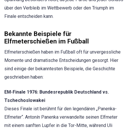
über den Verbleib im Wettbewerb oder den Triumph im
Finale entscheiden kann.
Bekannte Beispiele für
Elfmeterschießen im Fußball
Elfmeterschießen haben im Fußball oft für unvergessliche
Momente und dramatische Entscheidungen gesorgt. Hier
sind einige der bekanntesten Beispiele, die Geschichte
geschrieben haben:
EM-Finale 1976: Bundesrepublik Deutschland vs.
Tschechoslowakei
Dieses Finale ist berühmt für den legendären „Panenka-
Elfmeter“. Antonín Panenka verwandelte seinen Elfmeter
mit einem sanften Lupfer in die Tor-Mitte, während Uli