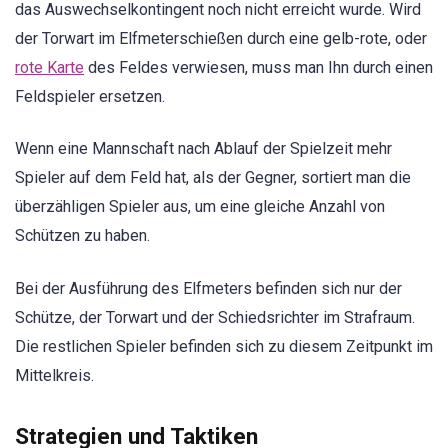
das Auswechselkontingent noch nicht erreicht wurde. Wird
der Torwart im Elfmeterschießen durch eine gelb-rote, oder
rote Karte
des Feldes verwiesen, muss man Ihn durch einen
Feldspieler ersetzen.
Wenn eine Mannschaft nach Ablauf der Spielzeit mehr
Spieler auf dem Feld hat, als der Gegner, sortiert man die
überzähligen Spieler aus, um eine gleiche Anzahl von
Schützen zu haben.
Bei der Ausführung des Elfmeters befinden sich nur der
Schütze, der Torwart und der Schiedsrichter im Strafraum.
Die restlichen Spieler befinden sich zu diesem Zeitpunkt im
Mittelkreis.
Strategien und Taktiken