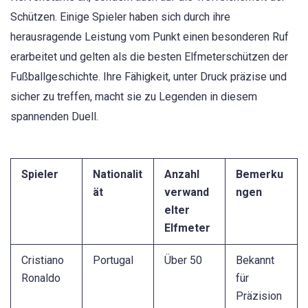
Schützen. Einige Spieler haben sich durch ihre
herausragende Leistung vom Punkt einen besonderen Ruf
erarbeitet und gelten als die besten Elfmeterschützen der
Fußballgeschichte. Ihre Fähigkeit, unter Druck präzise und
sicher zu treffen, macht sie zu Legenden in diesem
spannenden Duell.
Spieler
Nationalit
Anzahl
Bemerku
ät
verwand
ngen
elter
Elfmeter
Cristiano
Portugal
Über 50
Bekannt
Ronaldo
für
Präzision