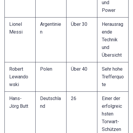
und
Power
Lionel
Argentinie
Über 30
Herausrag
Messi
n
ende
Technik
und
Übersicht
Robert
Polen
Über 40
Sehr hohe
Lewando
Trefferquo
wski
te
Hans-
Deutschla
26
Einer der
Jörg Butt
nd
erfolgreic
hsten
Torwart-
Schützen