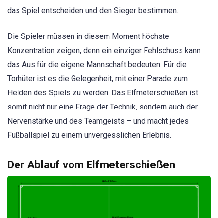
das Spiel entscheiden und den Sieger bestimmen.
Die Spieler müssen in diesem Moment höchste
Konzentration zeigen, denn ein einziger Fehlschuss kann
das Aus für die eigene Mannschaft bedeuten. Für die
Torhüter ist es die Gelegenheit, mit einer Parade zum
Helden des Spiels zu werden. Das Elfmeterschießen ist
somit nicht nur eine Frage der Technik, sondern auch der
Nervenstärke und des Teamgeists – und macht jedes
Fußballspiel zu einem unvergesslichen Erlebnis.
Der Ablauf vom Elfmeterschießen