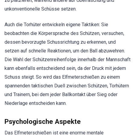
zu platzieren, während andere auf Überraschung und
unkonventionelle Schüsse setzen.
Auch die Torhüter entwickeln eigene Taktiken: Sie
beobachten die Körpersprache des Schützen, versuchen,
dessen bevorzugte Schussrichtung zu erkennen, und
setzen auf schnelle Reaktionen, um den Ball abzuwehren.
Die Wahl der Schützenreihenfolge innerhalb der Mannschaft
kann ebenfalls entscheidend sein, da der Druck mit jedem
Schuss steigt. So wird das Elfmeterschießen zu einem
spannenden taktischen Duell zwischen Schützen, Torhütern
und Trainern, bei dem jeder Ballkontakt über Sieg oder
Niederlage entscheiden kann.
Psychologische Aspekte
Das Elfmeterschießen ist eine enorme mentale