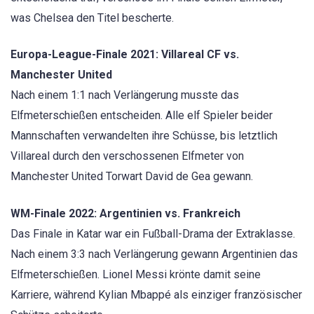
was Chelsea den Titel bescherte.
Europa-League-Finale 2021: Villareal CF vs.
Manchester United
Nach einem 1:1 nach Verlängerung musste das
Elfmeterschießen entscheiden. Alle elf Spieler beider
Mannschaften verwandelten ihre Schüsse, bis letztlich
Villareal durch den verschossenen Elfmeter von
Manchester United Torwart David de Gea gewann.
WM-Finale 2022: Argentinien vs. Frankreich
Das Finale in Katar war ein Fußball-Drama der Extraklasse.
Nach einem 3:3 nach Verlängerung gewann Argentinien das
Elfmeterschießen. Lionel Messi krönte damit seine
Karriere, während Kylian Mbappé als einziger französischer