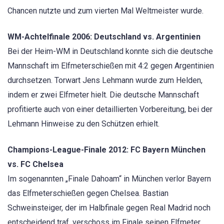
Chancen nutzte und zum vierten Mal Weltmeister wurde.
WM-Achtelfinale 2006: Deutschland vs. Argentinien
Bei der Heim-WM in Deutschland konnte sich die deutsche
Mannschaft im Elfmeterschießen mit 4:2 gegen Argentinien
durchsetzen. Torwart Jens Lehmann wurde zum Helden,
indem er zwei Elfmeter hielt. Die deutsche Mannschaft
profitierte auch von einer detaillierten Vorbereitung, bei der
Lehmann Hinweise zu den Schützen erhielt.
Champions-League-Finale 2012: FC Bayern München
vs. FC Chelsea
Im sogenannten „Finale Dahoam“ in München verlor Bayern
das Elfmeterschießen gegen Chelsea. Bastian
Schweinsteiger, der im Halbfinale gegen Real Madrid noch
entscheidend traf, verschoss im Finale seinen Elfmeter,