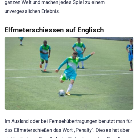
ganzen Welt und machen jedes Spiel zu einem
unvergesslichen Erlebnis.
Elfmeterschiessen auf Englisch
Im Ausland oder bei Fernsehübertragungen benutzt man für
das Elfmeterschießen das Wort „Penalty“. Dieses hat aber