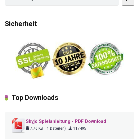
Sicherheit
Top Downloads
Skyjo Spielanleitung - PDF Download
7.76 KB
1 Datei(en)
117495