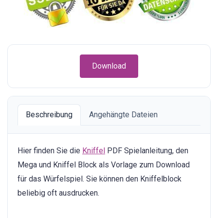
Download
Beschreibung
Angehängte Dateien
Hier finden Sie die
Kniffel
PDF Spielanleitung, den
Mega und Kniffel Block als Vorlage zum Download
für das Würfelspiel. Sie können den Kniffelblock
beliebig oft ausdrucken.