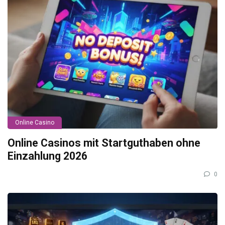
Online Casino
Online Casinos mit Startguthaben ohne
Einzahlung 2026
0