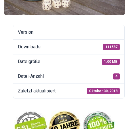
Version
Downloads
111587
Dateigröße
1.00 MB
Datei-Anzahl
4
Zuletzt aktualisiert
Oktober 30, 2018