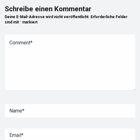
Schreibe einen Kommentar
Deine E-Mail-Adresse wird nicht veröffentlicht.
Erforderliche Felder
sind mit
*
markiert