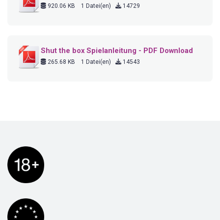
920.06 KB
1 Datei(en)
14729
Shut the box Spielanleitung - PDF Download
265.68 KB
1 Datei(en)
14543