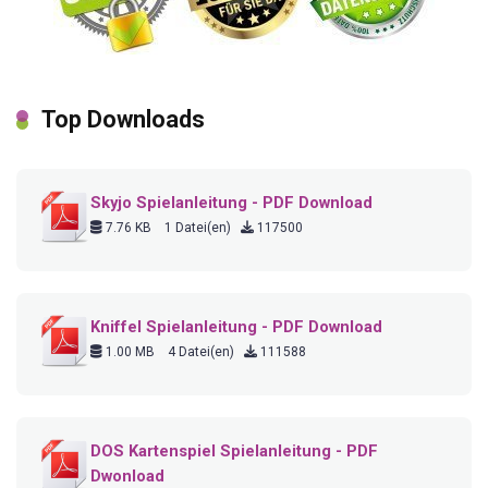
Top Downloads
Skyjo Spielanleitung - PDF Download
7.76 KB
1 Datei(en)
117500
Kniffel Spielanleitung - PDF Download
1.00 MB
4 Datei(en)
111588
DOS Kartenspiel Spielanleitung - PDF
Dwonload