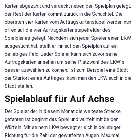
Karten abgezählt und verdeckt neben den Spielplan gelegt,
der Rest der Karten kommt zurück in die Schachtel. Die
obersten vier Karten vom Auftragskartenstapel werden nun
offen auf die vier Auftragskartenstapelfelder des
Spielplanes gelegt. Nachdem sich jeder Spieler einen LKW
ausgesucht hat, stellt er ihn auf den Spielplan auf ein
beliebiges Feld. Jeder Spieler kann sich zuvor seine
Auftragskarten ansehen um seine Platzwahl des LKW´s
besser auswählen zu können. Ist zum Beispiel eine Stadt
der Startort eines Auftrages, kann man den LKW auch in die
Stadt stellen.
Spielablauf für Auf Achse
Der Spieler der in diesem Monat die weiteste Strecke
gefahren ist beginnt das Spiel und würfelt mit beiden
Würfeln. Mit seinem LKW bewegt er sich in beliebiger
Richtung für die Zahl der gewürfelten Augen. Maximal