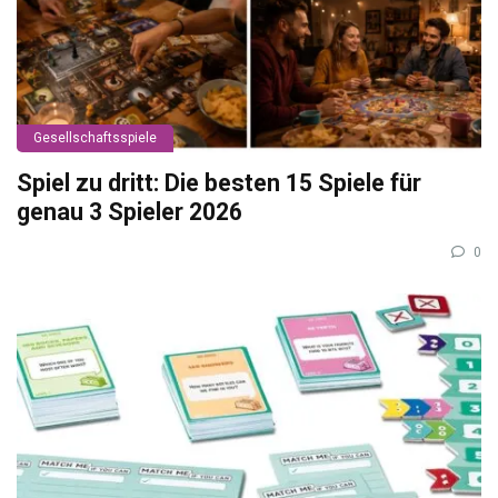
Gesellschaftsspiele
Spiel zu dritt: Die besten 15 Spiele für
genau 3 Spieler 2026
0