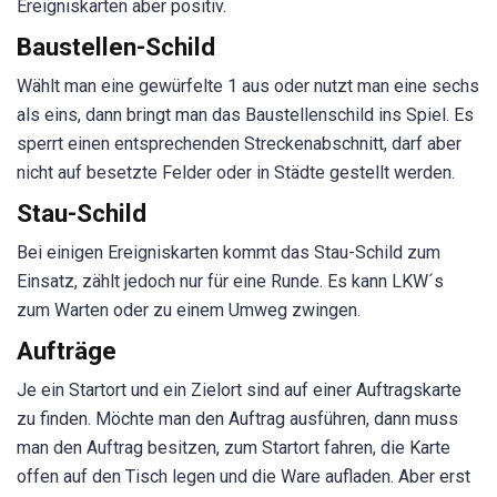
Ereigniskarten aber positiv.
Baustellen-Schild
Wählt man eine gewürfelte 1 aus oder nutzt man eine sechs
als eins, dann bringt man das Baustellenschild ins Spiel. Es
sperrt einen entsprechenden Streckenabschnitt, darf aber
nicht auf besetzte Felder oder in Städte gestellt werden.
Stau-Schild
Bei einigen Ereigniskarten kommt das Stau-Schild zum
Einsatz, zählt jedoch nur für eine Runde. Es kann LKW´s
zum Warten oder zu einem Umweg zwingen.
Aufträge
Je ein Startort und ein Zielort sind auf einer Auftragskarte
zu finden. Möchte man den Auftrag ausführen, dann muss
man den Auftrag besitzen, zum Startort fahren, die Karte
offen auf den Tisch legen und die Ware aufladen. Aber erst