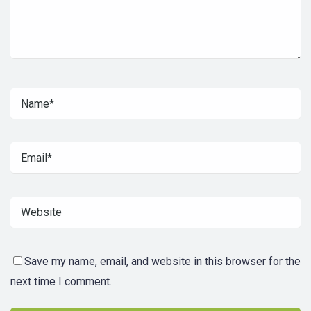
Save my name, email, and website in this browser for the
next time I comment.