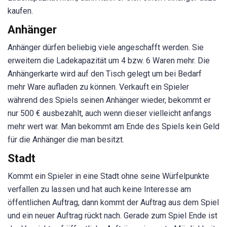
kaufen.
Anhänger
Anhänger dürfen beliebig viele angeschafft werden. Sie
erweitern die Ladekapazität um 4 bzw. 6 Waren mehr. Die
Anhängerkarte wird auf den Tisch gelegt um bei Bedarf
mehr Ware aufladen zu können. Verkauft ein Spieler
während des Spiels seinen Anhänger wieder, bekommt er
nur 500 € ausbezahlt, auch wenn dieser vielleicht anfangs
mehr wert war. Man bekommt am Ende des Spiels kein Geld
für die Anhänger die man besitzt.
Stadt
Kommt ein Spieler in eine Stadt ohne seine Würfelpunkte
verfallen zu lassen und hat auch keine Interesse am
öffentlichen Auftrag, dann kommt der Auftrag aus dem Spiel
und ein neuer Auftrag rückt nach. Gerade zum Spiel Ende ist