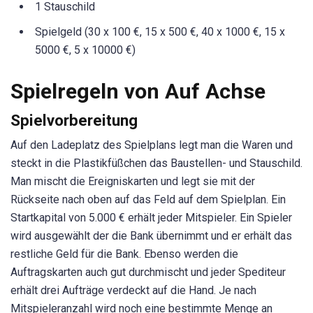
1 Stauschild
Spielgeld (30 x 100 €, 15 x 500 €, 40 x 1000 €, 15 x
5000 €, 5 x 10000 €)
Spielregeln von Auf Achse
Spielvorbereitung
Auf den Ladeplatz des Spielplans legt man die Waren und
steckt in die Plastikfüßchen das Baustellen- und Stauschild.
Man mischt die Ereigniskarten und legt sie mit der
Rückseite nach oben auf das Feld auf dem Spielplan. Ein
Startkapital von 5.000 € erhält jeder Mitspieler. Ein Spieler
wird ausgewählt der die Bank übernimmt und er erhält das
restliche Geld für die Bank. Ebenso werden die
Auftragskarten auch gut durchmischt und jeder Spediteur
erhält drei Aufträge verdeckt auf die Hand. Je nach
Mitspieleranzahl wird noch eine bestimmte Menge an