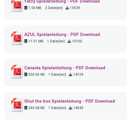
Yatzy Spielanleitung - PDF Download
1.50 MB
2 Datei(en)
15539
AZUL Spielanleitung - PDF Download
11.01 MB
1 Datei(en)
15100
Canasta Spielanleitung - PDF Download
920.06 KB
1 Datei(en)
14729
Shut the box Spielanleitung - PDF Download
265.68 KB
1 Datei(en)
14543