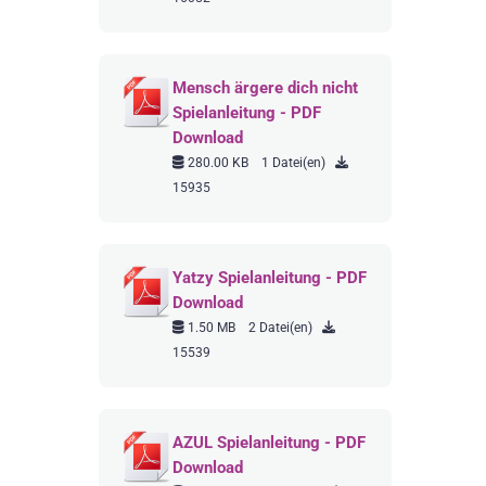
Mensch ärgere dich nicht
Spielanleitung - PDF
Download
280.00 KB
1 Datei(en)
15935
Yatzy Spielanleitung - PDF
Download
1.50 MB
2 Datei(en)
15539
AZUL Spielanleitung - PDF
Download