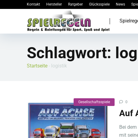
Kontakt
Hersteller
Ratgeber
Glücksspiele
News
Spie
Spielreg
Schlagwort:
log
Startseite
-
logistik
Gesellschaftsspiele
0
Auf 
Bei dem 
mit sein