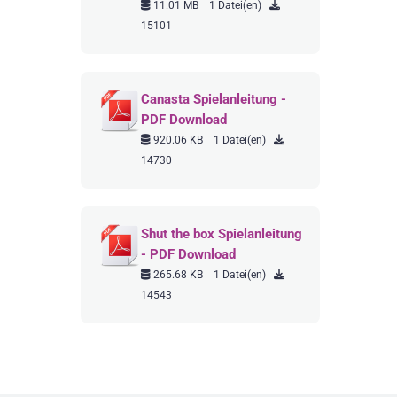
11.01 MB
1 Datei(en)
15101
Canasta Spielanleitung -
PDF Download
920.06 KB
1 Datei(en)
14730
Shut the box Spielanleitung
- PDF Download
265.68 KB
1 Datei(en)
14543