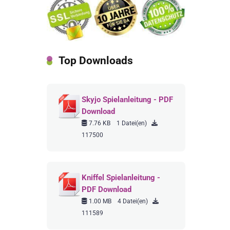
Top Downloads
Skyjo Spielanleitung - PDF
Download
7.76 KB
1 Datei(en)
117500
Kniffel Spielanleitung -
PDF Download
1.00 MB
4 Datei(en)
111589