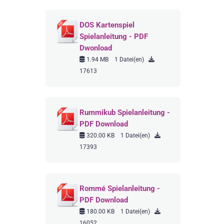
DOS Kartenspiel
Spielanleitung - PDF
Dwonload
1.94 MB
1 Datei(en)
17613
Rummikub Spielanleitung -
PDF Download
320.00 KB
1 Datei(en)
17393
Rommé Spielanleitung -
PDF Download
180.00 KB
1 Datei(en)
16052