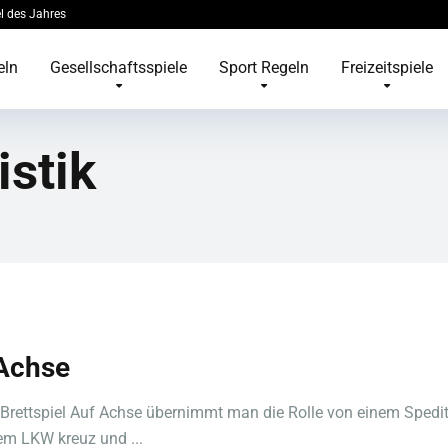
l des Jahres
eln
Gesellschaftsspiele
Sport Regeln
Freizeitspiele
istik
Achse
Brettspiel Auf Achse übernimmt man die Rolle von einem Spedit
em LKW kreuz und ...