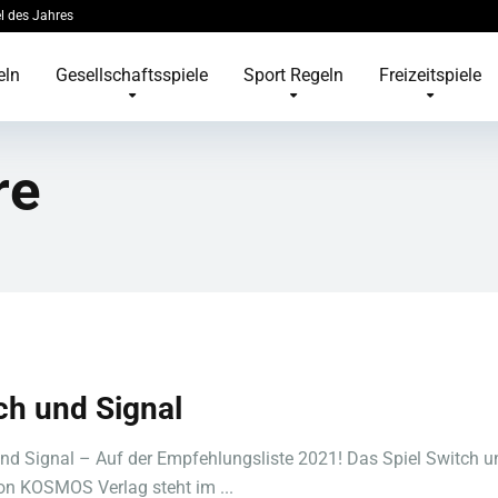
l des Jahres
eln
Gesellschaftsspiele
Sport Regeln
Freizeitspiele
re
ch und Signal
nd Signal – Auf der Empfehlungsliste 2021! Das Spiel Switch u
on KOSMOS Verlag steht im ...