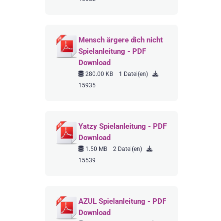
Mensch ärgere dich nicht
Spielanleitung - PDF
Download
280.00 KB
1 Datei(en)
15935
Yatzy Spielanleitung - PDF
Download
1.50 MB
2 Datei(en)
15539
AZUL Spielanleitung - PDF
Download