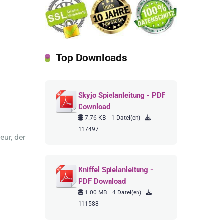
Top Downloads
Skyjo Spielanleitung - PDF
Download
7.76 KB
1 Datei(en)
117497
eur, der
Kniffel Spielanleitung -
PDF Download
1.00 MB
4 Datei(en)
111588