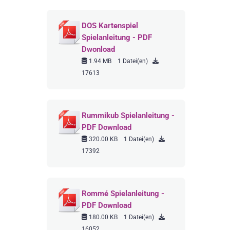
DOS Kartenspiel
Spielanleitung - PDF
Dwonload
1.94 MB
1 Datei(en)
17613
Rummikub Spielanleitung -
PDF Download
320.00 KB
1 Datei(en)
17392
Rommé Spielanleitung -
PDF Download
180.00 KB
1 Datei(en)
16052