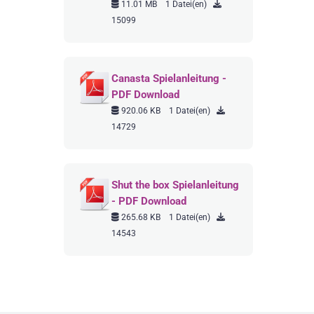
11.01 MB
1 Datei(en)
15099
Canasta Spielanleitung -
PDF Download
920.06 KB
1 Datei(en)
14729
Shut the box Spielanleitung
- PDF Download
265.68 KB
1 Datei(en)
14543