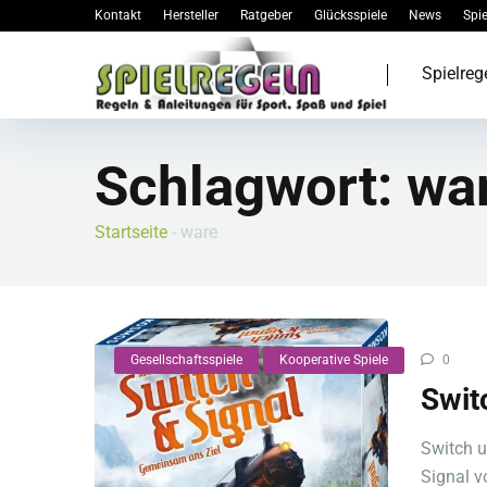
Kontakt
Hersteller
Ratgeber
Glücksspiele
News
Spie
Spielreg
Schlagwort:
wa
Startseite
-
ware
Gesellschaftsspiele
Kooperative Spiele
0
Swit
Switch u
Signal v