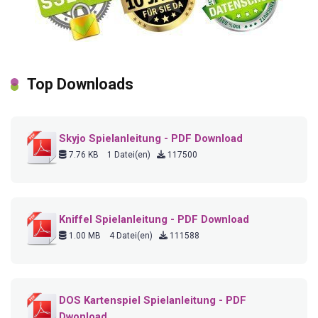
Top Downloads
Skyjo Spielanleitung - PDF Download
7.76 KB
1 Datei(en)
117500
Kniffel Spielanleitung - PDF Download
1.00 MB
4 Datei(en)
111588
DOS Kartenspiel Spielanleitung - PDF
Dwonload