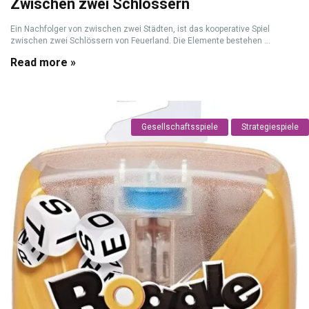
Zwischen zwei Schlössern
Ein Nachfolger von zwischen zwei Städten, ist das kooperative Spiel
zwischen zwei Schlössern von Feuerland. Die Elemente bestehen ...
Read more »
Gesellschaftsspiele
Strategiespiele