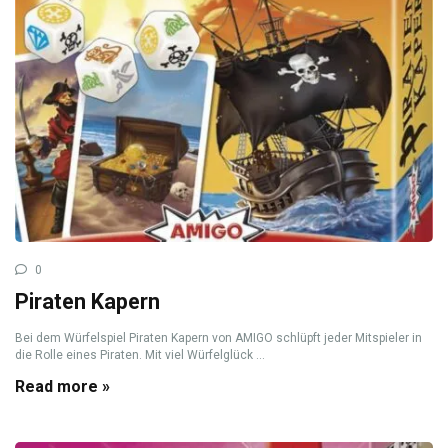
0
Piraten Kapern
Bei dem Würfelspiel Piraten Kapern von AMIGO schlüpft jeder Mitspieler in
die Rolle eines Piraten. Mit viel Würfelglück ...
Read more »