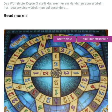
Das Würfelspiel Doppel X stellt klar, wer hier ein Händchen zum Würfeln
hat. Idealerweise würfelt man auf besonders ...
Read more »
Brettspiele
Gesellschaftsspiele