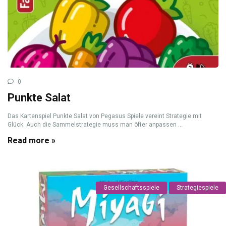
0
Punkte Salat
Das Kartenspiel Punkte Salat von Pegasus Spiele vereint Strategie mit
Glück. Auch die Sammelstrategie muss man öfter anpassen ...
Read more »
Gesellschaftsspiele
Strategiespiele