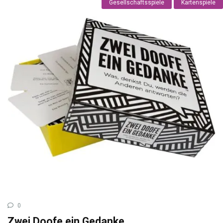
Gesellschaftsspiele
Kartenspiele
0
Zwei Doofe ein Gedanke