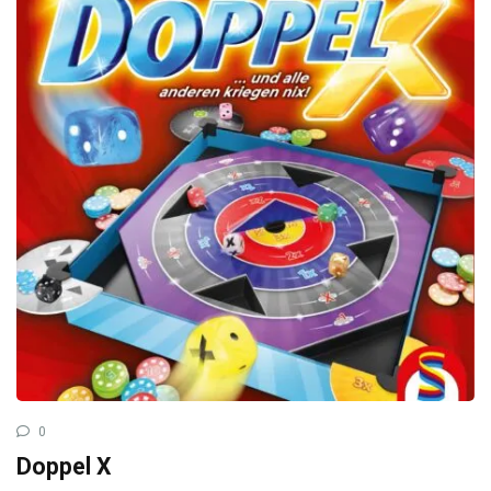
0
Doppel X