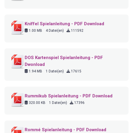
Kniffel Spielanleitung - PDF Download
1.00 MB
4 Datei(en)
111592
DOS Kartenspiel Spielanleitung - PDF
Dwonload
1.94 MB
1 Datei(en)
17615
Rummikub Spielanleitung - PDF Download
320.00 KB
1 Datei(en)
17396
Rommé Spielanleitung - PDF Download