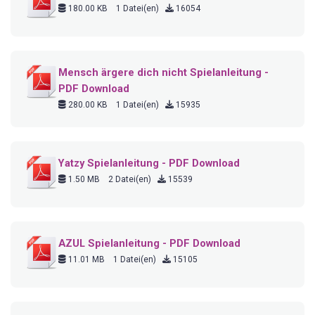
180.00 KB
1 Datei(en)
16054
Mensch ärgere dich nicht Spielanleitung -
PDF Download
280.00 KB
1 Datei(en)
15935
Yatzy Spielanleitung - PDF Download
1.50 MB
2 Datei(en)
15539
AZUL Spielanleitung - PDF Download
11.01 MB
1 Datei(en)
15105