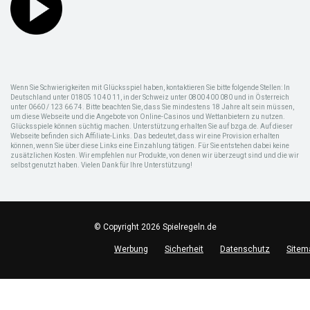
Wenn Sie Schwierigkeiten mit Glücksspiel haben, kontaktieren Sie bitte folgende Stellen: In
Deutschland unter 01805 10 40 11, in der Schweiz unter 0800 400 080 und in Österreich
unter 0660 / 123 66 74. Bitte beachten Sie, dass Sie mindestens 18 Jahre alt sein müssen,
um diese Webseite und die Angebote von Online-Casinos und Wettanbietern zu nutzen.
Glücksspiele können süchtig machen. Unterstützung erhalten Sie auf bzga.de. Auf dieser
Webseite befinden sich Affiliate-Links. Das bedeutet, dass wir eine Provision erhalten
können, wenn Sie über diese Links eine Einzahlung tätigen. Für Sie entstehen dabei keine
zusätzlichen Kosten. Wir empfehlen nur Produkte, von denen wir überzeugt sind und die wir
selbst genutzt haben. Vielen Dank für Ihre Unterstützung!
© Copyright 2026 Spielregeln.de
Werbung
Sicherheit
Datenschutz
Sitem