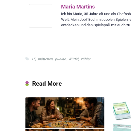
Maria Martins
ich bin Maria, 35 Jahre alt und als Chefre
Welt. Mein Job? Euch mit coolen Spielen, 
entdecken und den Spielspaß mit euch zu t
15
,
plättchen
,
punkte
,
Würfel
,
zählen
Read More