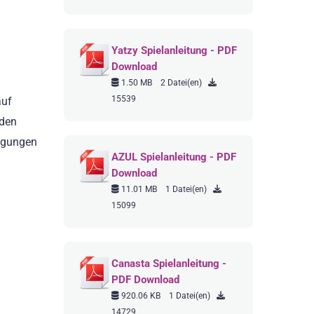
Yatzy Spielanleitung - PDF
Download
1.50 MB
2 Datei(en)
15539
auf
 den
ingungen
AZUL Spielanleitung - PDF
Download
11.01 MB
1 Datei(en)
15099
Canasta Spielanleitung -
PDF Download
920.06 KB
1 Datei(en)
14729