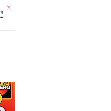
ng-
 zu