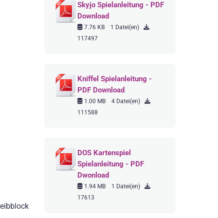
Skyjo Spielanleitung - PDF
Download
7.76 KB
1 Datei(en)
117497
Kniffel Spielanleitung -
PDF Download
1.00 MB
4 Datei(en)
111588
DOS Kartenspiel
Spielanleitung - PDF
Dwonload
1.94 MB
1 Datei(en)
17613
reibblock