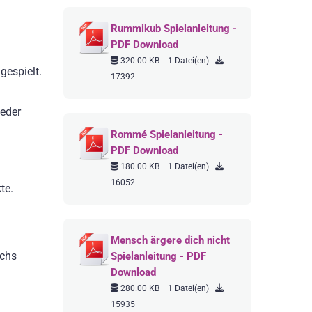
Rummikub Spielanleitung -
PDF Download
320.00 KB
1 Datei(en)
gespielt.
17392
Jeder
Rommé Spielanleitung -
PDF Download
180.00 KB
1 Datei(en)
16052
te.
Mensch ärgere dich nicht
echs
Spielanleitung - PDF
Download
280.00 KB
1 Datei(en)
15935