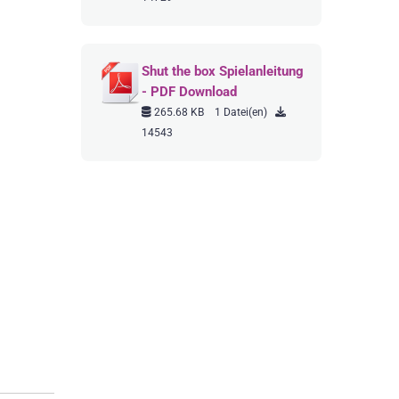
Shut the box Spielanleitung
- PDF Download
265.68 KB
1 Datei(en)
14543