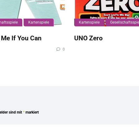
haftsspiele
Kartenspiele
Kartenspiele
Gesellschaftsspie
 Me If You Can
UNO Zero
0
Felder sind mit
*
markiert