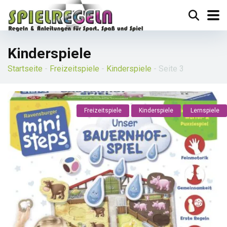
Kinderspiele
Startseite
-
Freizeitspiele
-
Kinderspiele
-
Seite 3
Freizeitspiele
Kinderspiele
Lernspiele