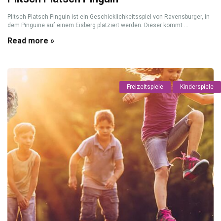
Plitsch Platsch Pinguin ist ein Geschicklichkeitsspiel von Ravensburger, in
dem Pinguine auf einem Eisberg platziert werden. Dieser kommt ...
Read more »
Freizeitspiele
Kinderspiele