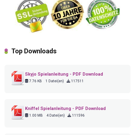
Top Downloads
Skyjo Spielanleitung - PDF Download
7.76 KB
1 Datei(en)
117511
Kniffel Spielanleitung - PDF Download
1.00 MB
4 Datei(en)
111596