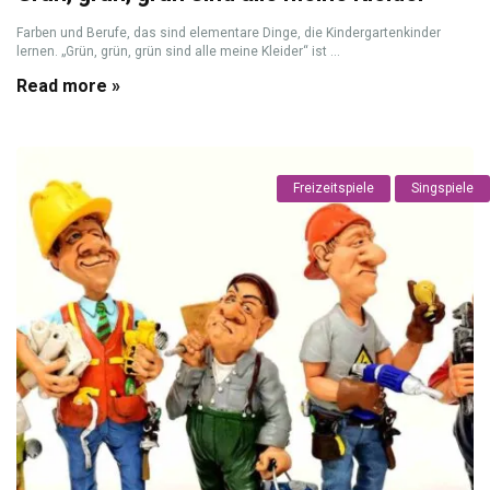
Farben und Berufe, das sind elementare Dinge, die Kindergartenkinder
lernen. „Grün, grün, grün sind alle meine Kleider“ ist ...
Read more »
Freizeitspiele
Singspiele