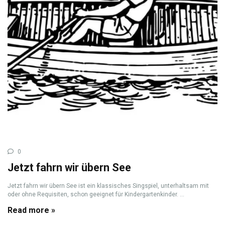
0
Jetzt fahrn wir übern See
Jetzt fahrn wir übern See ist ein klassisches Singspiel, unterhaltsam mit
oder ohne Requisiten, schon geeignet für Kindergartenkinder. ...
Read more »