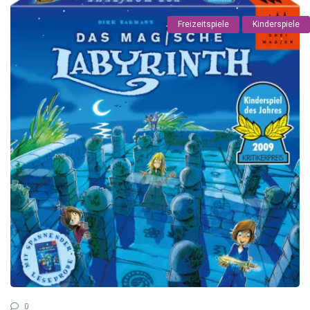
Freizeitspiele
Kinderspiele
0