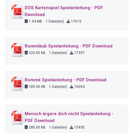
DOS Kartenspiel Spielanleitung - PDF
Dwonload
1.94 MB
1 Datei(en)
17615
Rummikub Spielanleitung - PDF Download
320.00 KB
1 Datei(en)
17397
Rommé Spielanleitung - PDF Download
180.00 KB
1 Datei(en)
16054
Mensch ärgere dich nicht Spielanleitung -
PDF Download
280.00 KB
1 Datei(en)
15935