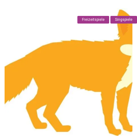
Freizeitspiele
Singspiele