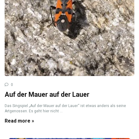
0
Auf der Mauer auf der Lauer
Das Singspiel „Auf der Mauer auf der Lauer“ ist etwas anders als seine
Artgenossen. Es geht hier nicht ...
Read more »