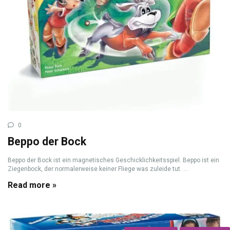
0
Beppo der Bock
Beppo der Bock ist ein magnetisches Geschicklichkeitsspiel. Beppo ist ein
Ziegenbock, der normalerweise keiner Fliege was zuleide tut. ...
Read more »