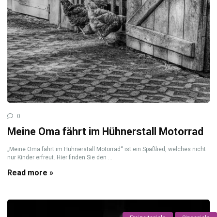
0
Meine Oma fährt im Hühnerstall Motorrad
„Meine Oma fährt im Hühnerstall Motorrad“ ist ein Spaßlied, welches nicht
nur Kinder erfreut. Hier finden Sie den ...
Read more »