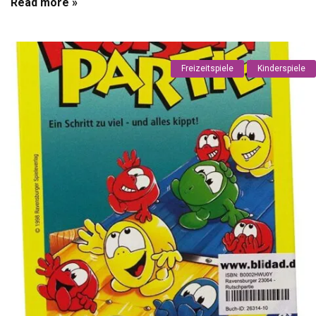
Read more »
Freizeitspiele
Kinderspiele