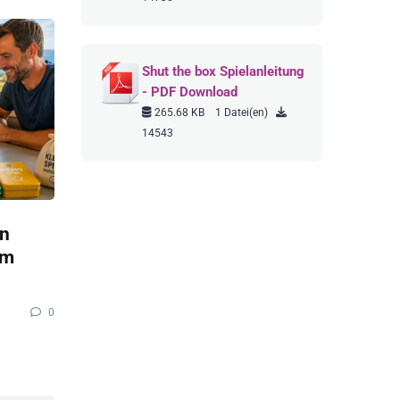
Shut the box Spielanleitung
- PDF Download
265.68 KB
1 Datei(en)
14543
en
im
0