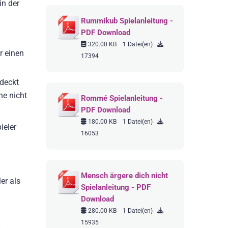
in der
Rummikub Spielanleitung -
PDF Download
320.00 KB
1 Datei(en)
r einen
17394
rdeckt
ne nicht
Rommé Spielanleitung -
PDF Download
180.00 KB
1 Datei(en)
ieler
16053
Mensch ärgere dich nicht
er als
Spielanleitung - PDF
Download
280.00 KB
1 Datei(en)
15935