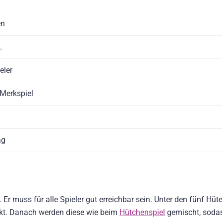
en
.
eler
 Merkspiel
ag
. Er muss für alle Spieler gut erreichbar sein. Unter den fünf Hüt
ckt. Danach werden diese wie beim
Hütchenspiel
gemischt, soda