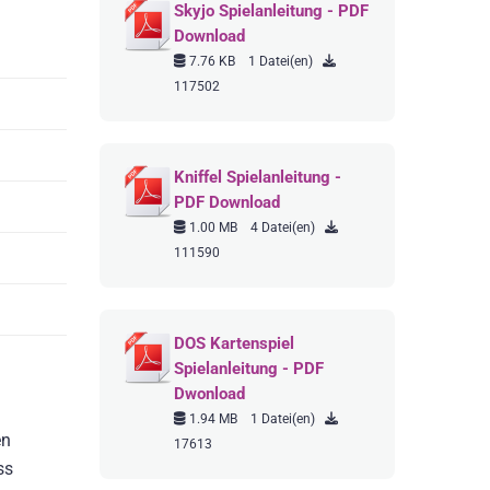
Skyjo Spielanleitung - PDF
Download
7.76 KB
1 Datei(en)
117502
Kniffel Spielanleitung -
PDF Download
1.00 MB
4 Datei(en)
111590
DOS Kartenspiel
Spielanleitung - PDF
Dwonload
1.94 MB
1 Datei(en)
en
17613
ss