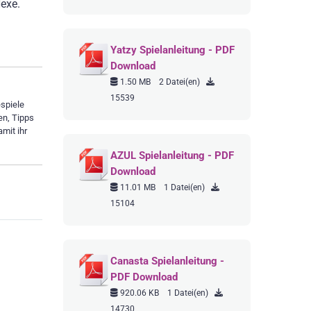
Hexe.
Yatzy Spielanleitung - PDF
Download
1.50 MB
2 Datei(en)
15539
espiele
en, Tipps
amit ihr
AZUL Spielanleitung - PDF
Download
11.01 MB
1 Datei(en)
15104
Canasta Spielanleitung -
PDF Download
920.06 KB
1 Datei(en)
14730