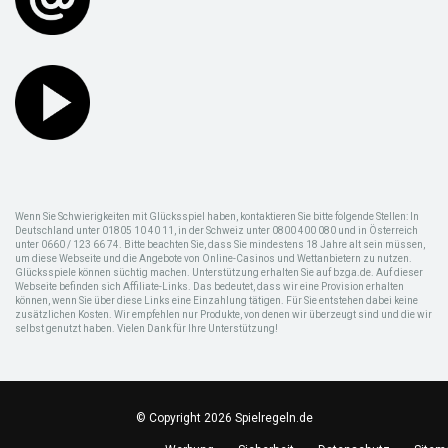
Wenn Sie Schwierigkeiten mit Glücksspiel haben, kontaktieren Sie bitte folgende Stellen: In
Deutschland unter 01805 10 40 11, in der Schweiz unter 0800 400 080 und in Österreich
unter 0660 / 123 66 74. Bitte beachten Sie, dass Sie mindestens 18 Jahre alt sein müssen,
um diese Webseite und die Angebote von Online-Casinos und Wettanbietern zu nutzen.
Glücksspiele können süchtig machen. Unterstützung erhalten Sie auf bzga.de. Auf dieser
Webseite befinden sich Affiliate-Links. Das bedeutet, dass wir eine Provision erhalten
können, wenn Sie über diese Links eine Einzahlung tätigen. Für Sie entstehen dabei keine
zusätzlichen Kosten. Wir empfehlen nur Produkte, von denen wir überzeugt sind und die wir
selbst genutzt haben. Vielen Dank für Ihre Unterstützung!
© Copyright 2026 Spielregeln.de