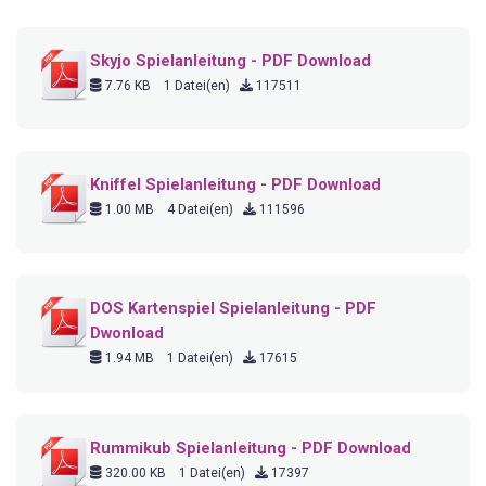
Skyjo Spielanleitung - PDF Download
7.76 KB
1 Datei(en)
117511
Kniffel Spielanleitung - PDF Download
1.00 MB
4 Datei(en)
111596
DOS Kartenspiel Spielanleitung - PDF
Dwonload
1.94 MB
1 Datei(en)
17615
Rummikub Spielanleitung - PDF Download
320.00 KB
1 Datei(en)
17397