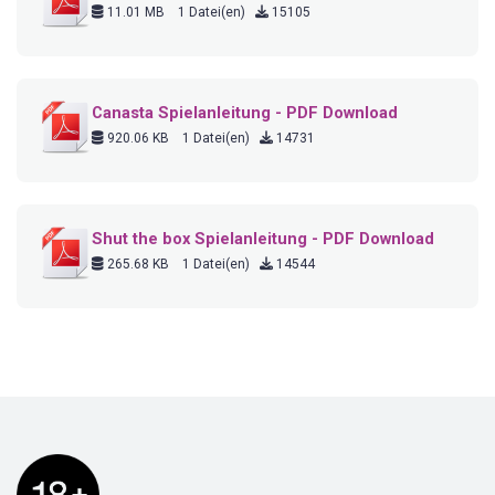
11.01 MB
1 Datei(en)
15105
Canasta Spielanleitung - PDF Download
920.06 KB
1 Datei(en)
14731
Shut the box Spielanleitung - PDF Download
265.68 KB
1 Datei(en)
14544