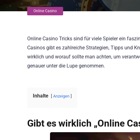
Online Casino
Online Casino Tricks sind für viele Spieler ein fa
Casinos gibt es zahlreiche Strategien, Tipps und Kn
wirklich und worauf sollte man achten, um verantw
genauer unter die Lupe genommen.
Inhalte
Anzeigen
Gibt es wirklich „Online Ca