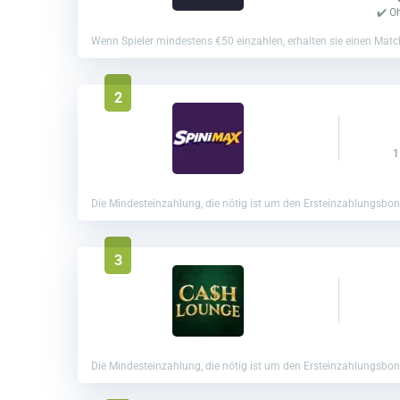
✔️ O
Wenn Spieler mindestens €50 einzahlen, erhalten sie einen Match
2
1
Die Mindesteinzahlung, die nötig ist um den Ersteinzahlungsbonu
3
Die Mindesteinzahlung, die nötig ist um den Ersteinzahlungsbonu