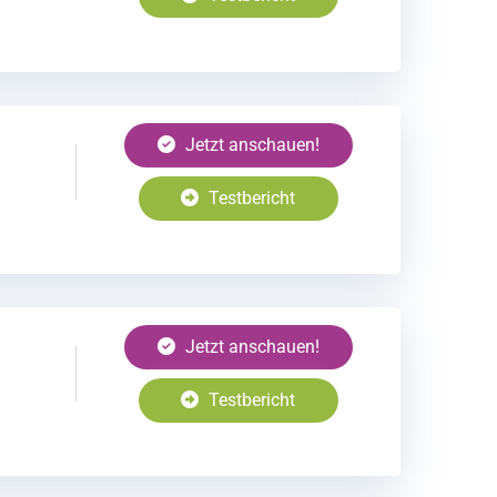
Jetzt anschauen!
Testbericht
Jetzt anschauen!
Testbericht