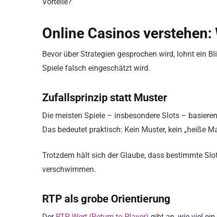
Vorteile?
Online Casinos verstehen:
Bevor über Strategien gesprochen wird, lohnt ein Bl
Spiele falsch eingeschätzt wird.
Zufallsprinzip statt Muster
Die meisten Spiele – insbesondere Slots – basiere
Das bedeutet praktisch: Kein Muster, kein „heiße M
Trotzdem hält sich der Glaube, dass bestimmte Slo
verschwimmen.
RTP als grobe Orientierung
Der
RTP-Wert (Return to Player)
gibt an, wie viel ei