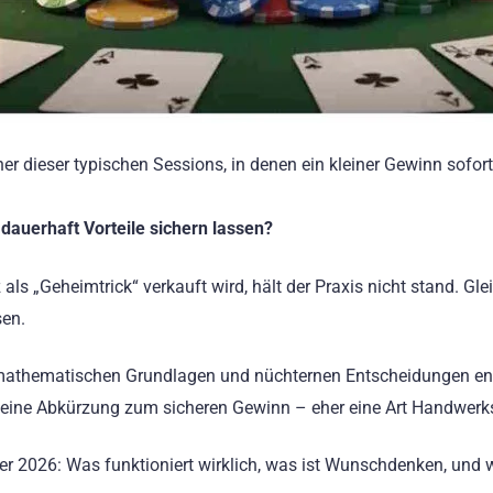
er dieser typischen Sessions, in denen ein kleiner Gewinn sofort
 dauerhaft Vorteile sichern lassen?
z als „Geheimtrick“ verkauft wird, hält der Praxis nicht stand. G
sen.
, mathematischen Grundlagen und nüchternen Entscheidungen ent
eine Abkürzung zum sicheren Gewinn – eher eine Art Handwerksz
 2026: Was funktioniert wirklich, was ist Wunschdenken, und wo