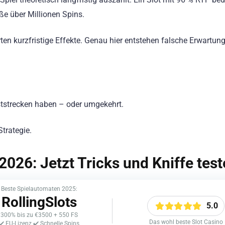
e über Millionen Spins.
en kurzfristige Effekte. Genau hier entstehen falsche Erwartun
ststrecken haben – oder umgekehrt.
Strategie.
2026: Jetzt Tricks und Kniffe tes
Beste Spielautomaten 2025:
RollingSlots
5.0
300% bis zu €3500 + 550 FS
Das wohl beste Slot Casino
✔️ EU-Lizenz ✔️ Schnelle Spins