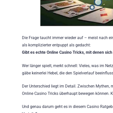
Die Frage taucht immer wieder auf – meist nach ein
als komplizierter entpuppt als gedacht:
Gibt es echte Online Casino Tricks, mit denen sich
Wer länger spielt, merkt schnell: Vieles, was im Net
gäbe keinerlei Hebel, die den Spielverlauf beeinflus
Der Unterschied liegt im Detail. Zwischen Mythen
Online Casino Tricks überhaupt bewegen können. K
Und genau darum geht es in diesem Casino Ratgeber