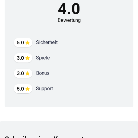
4.0
Bewertung
Sicherheit
5.0
Spiele
3.0
Bonus
3.0
Support
5.0