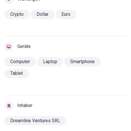
Crypto
Dollar
Euro
Geräte
Computer
Laptop
Smartphone
Tablet
Inhaber
Dreamline Ventures SRL