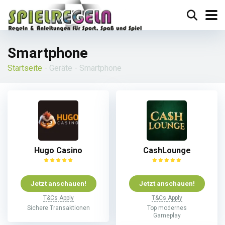
Smartphone
Startseite
-
Geräte
-
Smartphone
Hugo Casino
CashLounge
Jetzt anschauen!
Jetzt anschauen!
T&Cs Apply
T&Cs Apply
Sichere Transaktionen
Top modernes
Gameplay