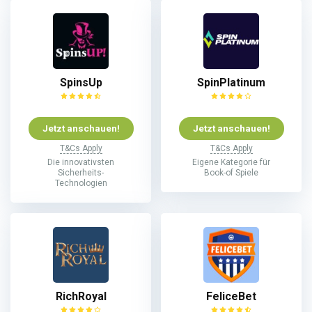
SpinsUp
SpinPlatinum
Jetzt anschauen!
Jetzt anschauen!
T&Cs Apply
T&Cs Apply
Die innovativsten
Eigene Kategorie für
Sicherheits-
Book-of Spiele
Technologien
RichRoyal
FeliceBet