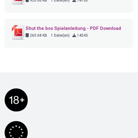
920.06 KB
1 Datei(en)
14730
Shut the box Spielanleitung - PDF Download
265.68 KB
1 Datei(en)
14543