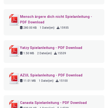
Mensch ärgere dich nicht Spielanleitung -
PDF Download
280.00 KB
1 Datei(en)
15935
Yatzy Spielanleitung - PDF Download
1.50 MB
2 Datei(en)
15539
AZUL Spielanleitung - PDF Download
11.01 MB
1 Datei(en)
15100
Canasta Spielanleitung - PDF Download