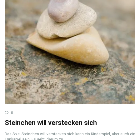
0
Steinchen will verstecken sich
Das Spiel Steinchen will verstecken sich kann ein Kinderspiel, aber auch ein
Trinkspiel sein. Es geht, darum zu ...