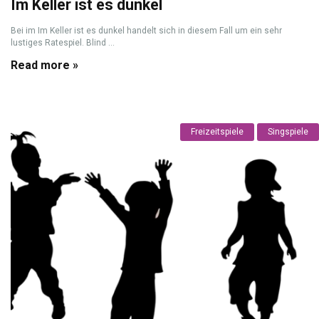
Im Keller ist es dunkel
Bei im Im Keller ist es dunkel handelt sich in diesem Fall um ein sehr
lustiges Ratespiel. Blind ...
Read more »
Freizeitspiele
Singspiele