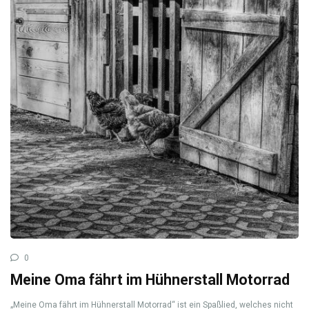
0
Meine Oma fährt im Hühnerstall Motorrad
„Meine Oma fährt im Hühnerstall Motorrad“ ist ein Spaßlied, welches nicht