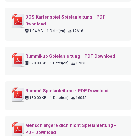
DOS Kartenspiel Spielanleitung - PDF
Dwonload
1.94 MB
1 Datei(en)
17616
Rummikub Spielanleitung - PDF Download
320.00 KB
1 Datei(en)
17398
Rommé Spielanleitung - PDF Download
180.00 KB
1 Datei(en)
16055
Mensch ärgere dich nicht Spielanleitung -
PDF Download