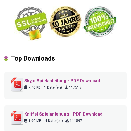
Top Downloads
Skyjo Spielanleitung - PDF Download
7.76 KB
1 Datei(en)
117515
Kniffel Spielanleitung - PDF Download
1.00 MB
4 Datei(en)
111597