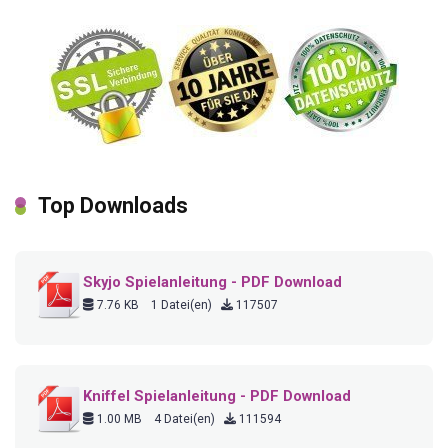
Top Downloads
Skyjo Spielanleitung - PDF Download
7.76 KB
1 Datei(en)
117507
Kniffel Spielanleitung - PDF Download
1.00 MB
4 Datei(en)
111594