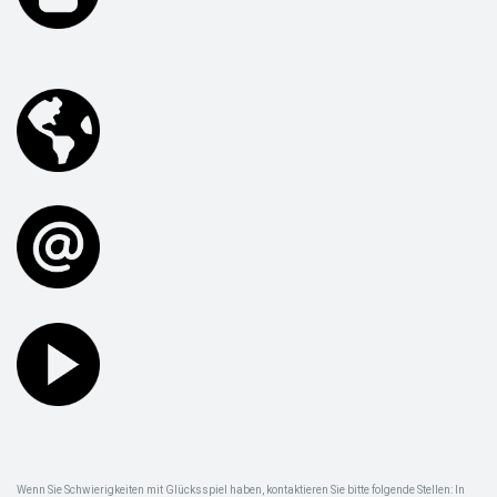
Wenn Sie Schwierigkeiten mit Glücksspiel haben, kontaktieren Sie bitte folgende Stellen: In