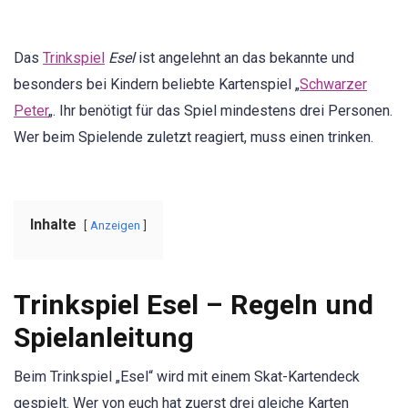
Das
Trinkspiel
Esel
ist angelehnt an das bekannte und
besonders bei Kindern beliebte Kartenspiel „
Schwarzer
Peter
„. Ihr benötigt für das Spiel mindestens drei Personen.
Wer beim Spielende zuletzt reagiert, muss einen trinken.
Inhalte
Anzeigen
Trinkspiel Esel – Regeln und
Spielanleitung
Beim Trinkspiel „Esel“ wird mit einem Skat-Kartendeck
gespielt. Wer von euch hat zuerst drei gleiche Karten