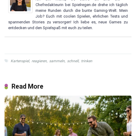
Chefredakteurin bei Spielregen.de drehe ich täglich
meine Runden durch die bunte Gaming-Welt. Mein
Job? Euch mit coolen Spielen, ehrlichen Tests und
spannenden Stories zu versorgen! Ich liebe es, neue Games zu
entdecken und den Spielspaß mit euch zu teilen.
Kartenspiel
,
reagieren
,
sammeln
,
schnell
,
trinken
Read More