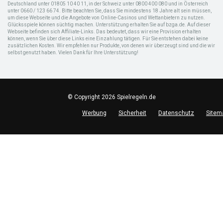
Deutschland unter 01805 10 40 11, in der Schweiz unter 0800 400 080 und in Österreich
unter 0660 / 123 66 74. Bitte beachten Sie, dass Sie mindestens 18 Jahre alt sein müssen,
um diese Webseite und die Angebote von Online-Casinos und Wettanbietern zu nutzen.
Glücksspiele können süchtig machen. Unterstützung erhalten Sie auf bzga.de. Auf dieser
Webseite befinden sich Affiliate-Links. Das bedeutet, dass wir eine Provision erhalten
können, wenn Sie über diese Links eine Einzahlung tätigen. Für Sie entstehen dabei keine
zusätzlichen Kosten. Wir empfehlen nur Produkte, von denen wir überzeugt sind und die wir
selbst genutzt haben. Vielen Dank für Ihre Unterstützung!
© Copyright 2026 Spielregeln.de
Werbung
Sicherheit
Datenschutz
Sitem