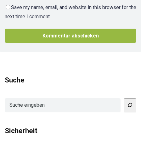
Save my name, email, and website in this browser for the
next time I comment.
Suche
Suchen
Sicherheit