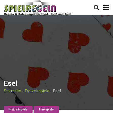
Esel
Startseite
-
Freizeitspiele
-
Esel
Freizeitspiele
Trinkspiele