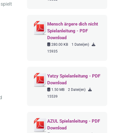
spielt
Mensch ärgere dich nicht
Spielanleitung - PDF
Download
280.00 KB
1 Datei(en)
15935
Yatzy Spielanleitung - PDF
Download
1.50 MB
2 Datei(en)
15539
d
AZUL Spielanleitung - PDF
Download