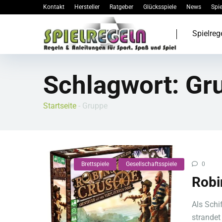
Kontakt
Hersteller
Ratgeber
Glücksspiele
News
Spie
Spielreg
Schlagwort:
Gr
Startseite
-
Gruppe
Brettspiele
Gesellschaftsspiele
0
Robi
Als Schi
strandet 