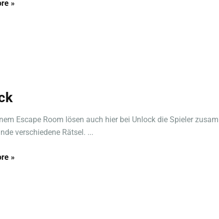
re »
ck
inem Escape Room lösen auch hier bei Unlock die Spieler zusa
unde verschiedene Rätsel. ...
re »