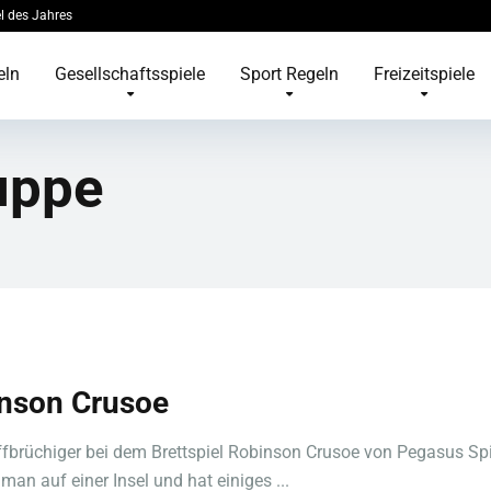
l des Jahres
eln
Gesellschaftsspiele
Sport Regeln
Freizeitspiele
uppe
nson Crusoe
ffbrüchiger bei dem Brettspiel Robinson Crusoe von Pegasus Sp
man auf einer Insel und hat einiges ...