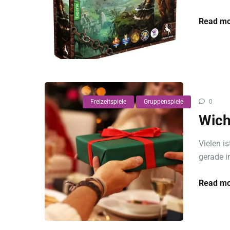
Read mo
Freizeitspiele
Gruppenspiele
0
Wich
Vielen i
gerade i
Read mo