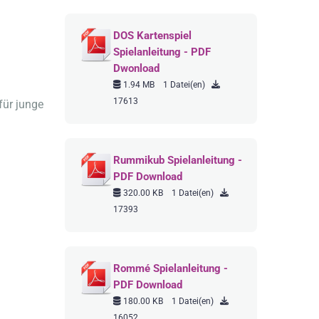
DOS Kartenspiel
Spielanleitung - PDF
Dwonload
1.94 MB
1 Datei(en)
17613
für junge
Rummikub Spielanleitung -
PDF Download
320.00 KB
1 Datei(en)
17393
Rommé Spielanleitung -
PDF Download
180.00 KB
1 Datei(en)
16052