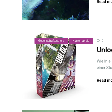
Read mo
Gesellschaftsspiele
Kartenspiele
0
Unlo
Wie in e
einer St
Read mo