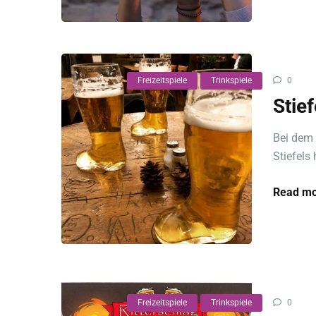
Freizeitspiele
Trinkspiele
0
Stie
Bei dem 
Stiefels 
Read mo
Freizeitspiele
Trinkspiele
0