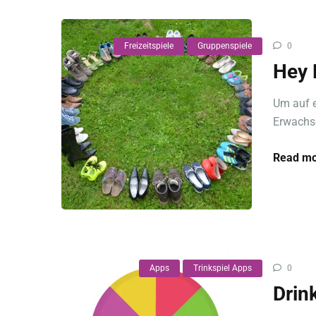
Freizeitspiele
Gruppenspiele
0
Hey 
Um auf e
Erwachse
Read mo
Apps
Trinkspiel Apps
0
Drin