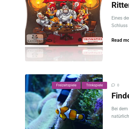
Ritt
Eines de
Schluss 
Read mo
Freizeitspiele
Trinkspiele
0
Find
Bei dem 
natürlic