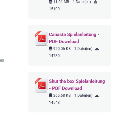
11.01 MB
1 Datei(en)
15100
Canasta Spielanleitung -
PDF Download
920.06 KB
1 Datei(en)
14730
nes
Shut the box Spielanleitung
- PDF Download
265.68 KB
1 Datei(en)
14543