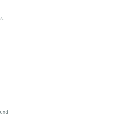
s.
 und