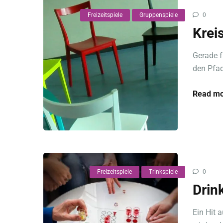
Freizeitspiele
Gruppenspiele
0
Krei
Gerade f
den Pfad
Read mo
Freizeitspiele
Trinkspiele
0
Drin
Ein Hit 