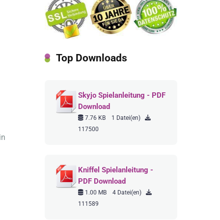
Top Downloads
Skyjo Spielanleitung - PDF
Download
7.76 KB
1 Datei(en)
117500
in
Kniffel Spielanleitung -
PDF Download
1.00 MB
4 Datei(en)
111589