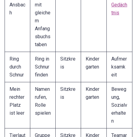
Ansbac
mit
Gedäch
h
gleiche
tnis
m
Anfang
sbuchs
taben
Ring
Ring in
Sitzkre
Kinder
Aufmer
durch
Schnur
is
garten
ksamk
Schnur
finden
eit
Mein
Namen
Sitzkre
Kinder
Beweg
rechter
rufen,
is
garten
ung,
Platz
Rolle
Sozialv
ist leer
spielen
erhalte
n
Tierlaut
Gruppe
Sitzkre
Kinder
Teamar