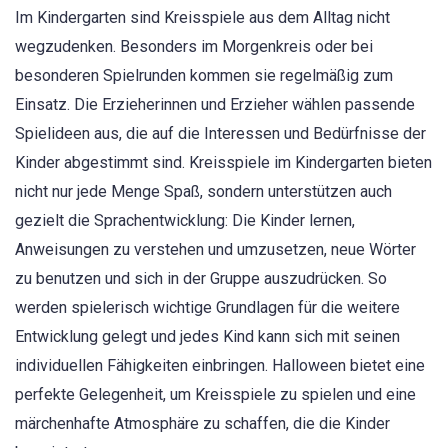
Im Kindergarten sind Kreisspiele aus dem Alltag nicht
wegzudenken. Besonders im Morgenkreis oder bei
besonderen Spielrunden kommen sie regelmäßig zum
Einsatz. Die Erzieherinnen und Erzieher wählen passende
Spielideen aus, die auf die Interessen und Bedürfnisse der
Kinder abgestimmt sind. Kreisspiele im Kindergarten bieten
nicht nur jede Menge Spaß, sondern unterstützen auch
gezielt die Sprachentwicklung: Die Kinder lernen,
Anweisungen zu verstehen und umzusetzen, neue Wörter
zu benutzen und sich in der Gruppe auszudrücken. So
werden spielerisch wichtige Grundlagen für die weitere
Entwicklung gelegt und jedes Kind kann sich mit seinen
individuellen Fähigkeiten einbringen. Halloween bietet eine
perfekte Gelegenheit, um Kreisspiele zu spielen und eine
märchenhafte Atmosphäre zu schaffen, die die Kinder