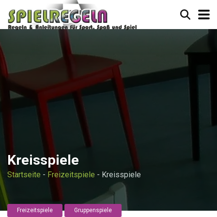
Kreisspiele
Startseite
-
Freizeitspiele
-
Kreisspiele
Freizeitspiele
Gruppenspiele