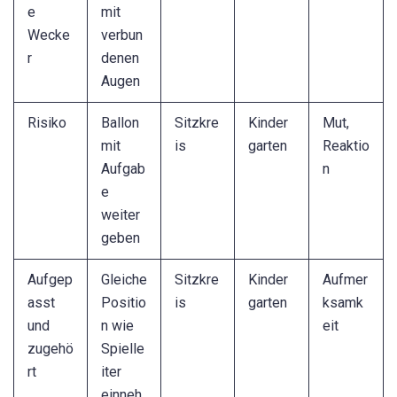
e
mit
Wecke
verbun
r
denen
Augen
Risiko
Ballon
Sitzkre
Kinder
Mut,
mit
is
garten
Reaktio
Aufgab
n
e
weiter
geben
Aufgep
Gleiche
Sitzkre
Kinder
Aufmer
asst
Positio
is
garten
ksamk
und
n wie
eit
zugehö
Spielle
rt
iter
einneh