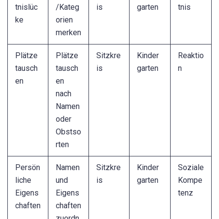
tnislüc
/Kateg
is
garten
tnis
ke
orien
merken
Plätze
Plätze
Sitzkre
Kinder
Reaktio
tausch
tausch
is
garten
n
en
en
nach
Namen
oder
Obstso
rten
Persön
Namen
Sitzkre
Kinder
Soziale
liche
und
is
garten
Kompe
Eigens
Eigens
tenz
chaften
chaften
zuordn