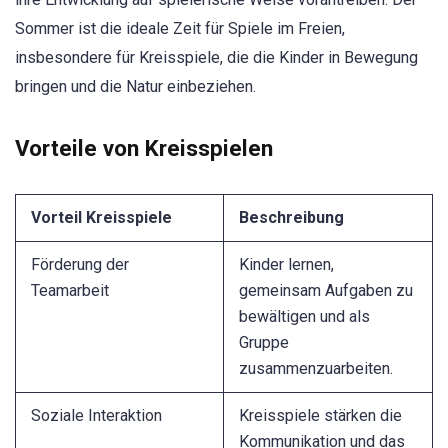
Sommer ist die ideale Zeit für Spiele im Freien,
insbesondere für Kreisspiele, die die Kinder in Bewegung
bringen und die Natur einbeziehen.
Vorteile von Kreisspielen
Vorteil Kreisspiele
Beschreibung
Förderung der
Kinder lernen,
Teamarbeit
gemeinsam Aufgaben zu
bewältigen und als
Gruppe
zusammenzuarbeiten.
Soziale Interaktion
Kreisspiele stärken die
Kommunikation und das