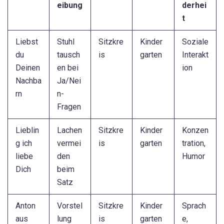
eibung
derhei
t
Liebst
Stuhl
Sitzkre
Kinder
Soziale
du
tausch
is
garten
Interakt
Deinen
en bei
ion
Nachba
Ja/Nei
rn
n-
Fragen
Lieblin
Lachen
Sitzkre
Kinder
Konzen
g ich
vermei
is
garten
tration,
liebe
den
Humor
Dich
beim
Satz
Anton
Vorstel
Sitzkre
Kinder
Sprach
aus
lung
is
garten
e,