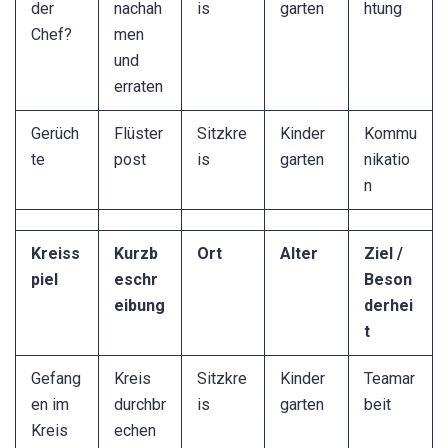
der
nachah
is
garten
htung
Chef?
men
und
erraten
Gerüch
Flüster
Sitzkre
Kinder
Kommu
te
post
is
garten
nikatio
n
Kreiss
Kurzb
Ort
Alter
Ziel /
piel
eschr
Beson
eibung
derhei
t
Gefang
Kreis
Sitzkre
Kinder
Teamar
en im
durchbr
is
garten
beit
Kreis
echen