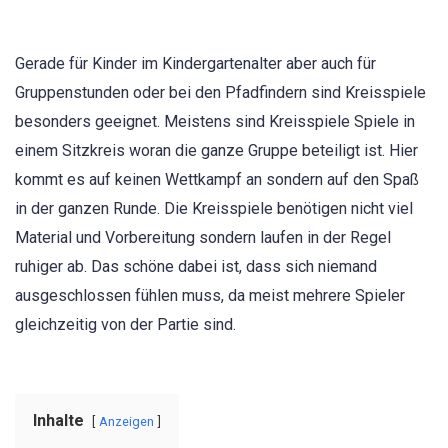
Gerade für Kinder im Kindergartenalter aber auch für
Gruppenstunden oder bei den Pfadfindern sind Kreisspiele
besonders geeignet. Meistens sind Kreisspiele Spiele in
einem Sitzkreis woran die ganze Gruppe beteiligt ist. Hier
kommt es auf keinen Wettkampf an sondern auf den Spaß
in der ganzen Runde. Die Kreisspiele benötigen nicht viel
Material und Vorbereitung sondern laufen in der Regel
ruhiger ab. Das schöne dabei ist, dass sich niemand
ausgeschlossen fühlen muss, da meist mehrere Spieler
gleichzeitig von der Partie sind.
Inhalte
Anzeigen