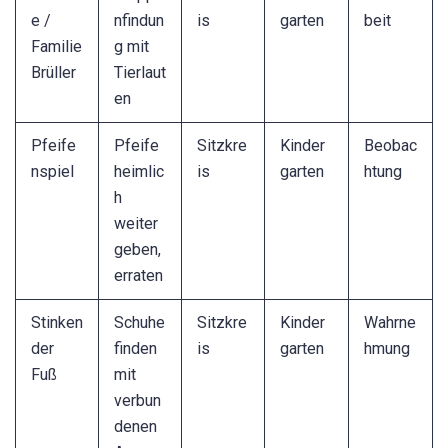
e /
nfindun
is
garten
beit
Familie
g mit
Brüller
Tierlaut
en
Pfeife
Pfeife
Sitzkre
Kinder
Beobac
nspiel
heimlic
is
garten
htung
h
weiter
geben,
erraten
Stinken
Schuhe
Sitzkre
Kinder
Wahrne
der
finden
is
garten
hmung
Fuß
mit
verbun
denen