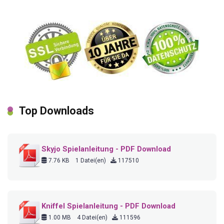
Top Downloads
Skyjo Spielanleitung - PDF Download
7.76 KB
1 Datei(en)
117510
Kniffel Spielanleitung - PDF Download
1.00 MB
4 Datei(en)
111596