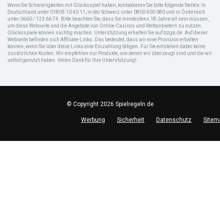
Wenn Sie Schwierigkeiten mit Glücksspiel haben, kontaktieren Sie bitte folgende Stellen: In
Deutschland unter 01805 10 40 11, in der Schweiz unter 0800 400 080 und in Österreich
unter 0660 / 123 66 74. Bitte beachten Sie, dass Sie mindestens 18 Jahre alt sein müssen,
um diese Webseite und die Angebote von Online-Casinos und Wettanbietern zu nutzen.
Glücksspiele können süchtig machen. Unterstützung erhalten Sie auf bzga.de. Auf dieser
Webseite befinden sich Affiliate-Links. Das bedeutet, dass wir eine Provision erhalten
können, wenn Sie über diese Links eine Einzahlung tätigen. Für Sie entstehen dabei keine
zusätzlichen Kosten. Wir empfehlen nur Produkte, von denen wir überzeugt sind und die wir
selbst genutzt haben. Vielen Dank für Ihre Unterstützung!
© Copyright 2026 Spielregeln.de
Werbung
Sicherheit
Datenschutz
Sitem