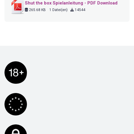
Shut the box Spielanleitung - PDF Download
265.68 KB
1 Datei(en)
14544