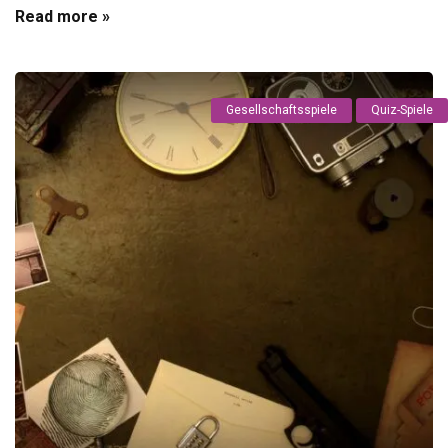
Read more »
Gesellschaftsspiele
Quiz-Spiele