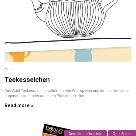
0
Teekesselchen
Das Spiel Teekesselchen gehört zu den Wortspielen und ist sehr beliebt bei
Jugendgruppen oder auch den Pfadfindern. Hier ...
Read more »
Gesellschaftsspiele
Quiz-Spiele