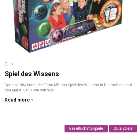
0
Spiel des Wissens
Bereits 1984 bringt die Firma MB das Spiel des Wissens in Deutschland auf
den Markt. Seit 1998 vertreibt ...
Read more »
Gesellschaftsspiele
Quiz-Spiele