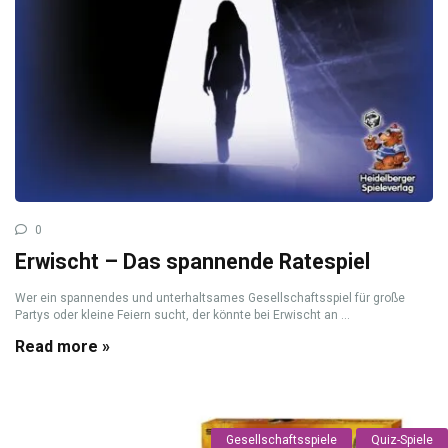
0
Erwischt – Das spannende Ratespiel
Wer ein spannendes und unterhaltsames Gesellschaftsspiel für große
Partys oder kleine Feiern sucht, der könnte bei Erwischt an ...
Read more »
Gesellschaftsspiele
Quiz-Spiele