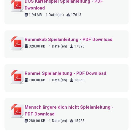
DOS Kartenspiel Spielanleitung - PDF
Dwonload
1.94 MB
1 Datei(en)
17613
Rummikub Spielanleitung - PDF Download
320.00 KB
1 Datei(en)
17395
Rommé Spielanleitung - PDF Download
180.00 KB
1 Datei(en)
16053
Mensch ärgere dich nicht Spielanleitung -
PDF Download
280.00 KB
1 Datei(en)
15935