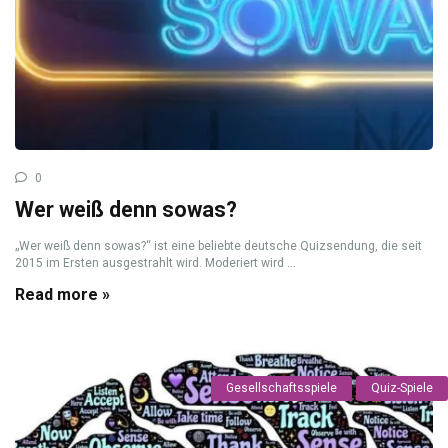
0
Wer weiß denn sowas?
„Wer weiß denn sowas?“ ist eine beliebte deutsche Quizsendung, die seit
2015 im Ersten ausgestrahlt wird. Moderiert wird ...
Read more »
Gesellschaftsspiele
Quiz-Spiele