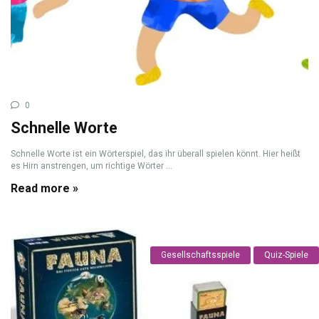
0
Schnelle Worte
Schnelle Worte ist ein Wörterspiel, das ihr überall spielen könnt. Hier heißt
es Hirn anstrengen, um richtige Wörter ...
Read more »
Gesellschaftsspiele
Quiz-Spiele