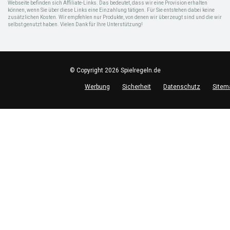
Webseite befinden sich Affiliate-Links. Das bedeutet, dass wir eine Provision erhalten
können, wenn Sie über diese Links eine Einzahlung tätigen. Für Sie entstehen dabei keine
zusätzlichen Kosten. Wir empfehlen nur Produkte, von denen wir überzeugt sind und die wir
selbst genutzt haben. Vielen Dank für Ihre Unterstützung!
© Copyright 2026 Spielregeln.de
Werbung
Sicherheit
Datenschutz
Sitem