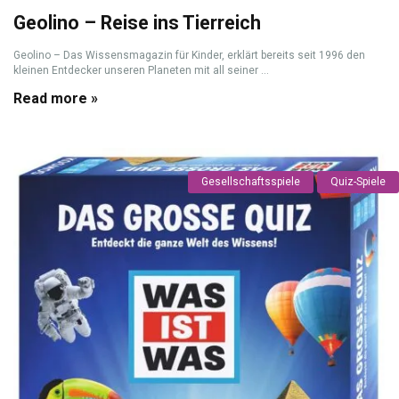
Geolino – Reise ins Tierreich
Geolino – Das Wissensmagazin für Kinder, erklärt bereits seit 1996 den
kleinen Entdecker unseren Planeten mit all seiner ...
Read more »
Gesellschaftsspiele
Quiz-Spiele