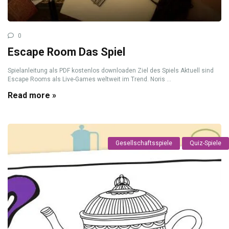
0
Escape Room Das Spiel
Spielanleitung als PDF kostenlos downloaden Ziel des Spiels Aktuell sind
Escape Rooms als Live-Games weltweit im Trend. Noris ...
Read more »
Gesellschaftsspiele
Quiz-Spiele