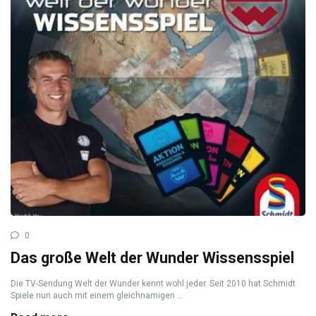
0
Das große Welt der Wunder Wissensspiel
Die TV-Sendung Welt der Wunder kennt wohl jeder. Seit 2010 hat Schmidt
Spiele nun auch mit einem gleichnamigen ...