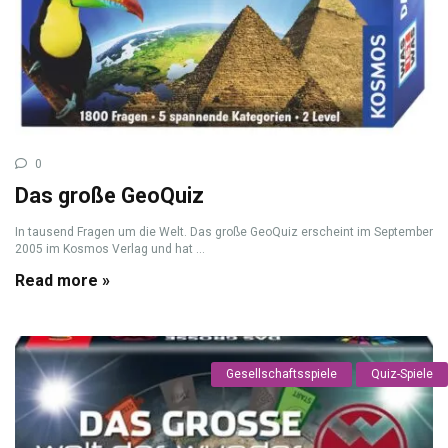
0
Das große GeoQuiz
In tausend Fragen um die Welt. Das große GeoQuiz erscheint im September
2005 im Kosmos Verlag und hat ...
Read more »
Gesellschaftsspiele
Quiz-Spiele