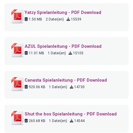
Yatzy Spielanleitung - PDF Download
1.50 MB
2 Datei(en)
15539
AZUL Spielanleitung - PDF Download
11.01 MB
1 Datei(en)
15105
Canasta Spielanleitung - PDF Download
920.06 KB
1 Datei(en)
14730
Shut the box Spielanleitung - PDF Download
265.68 KB
1 Datei(en)
14544