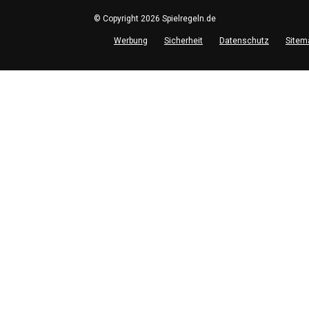
© Copyright 2026 Spielregeln.de
Werbung
Sicherheit
Datenschutz
Sitem