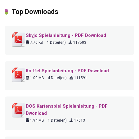
Top Downloads
Skyjo Spielanleitung - PDF Download
7.76 KB
1 Datei(en)
117503
Kniffel Spielanleitung - PDF Download
1.00 MB
4 Datei(en)
111591
DOS Kartenspiel Spielanleitung - PDF
Dwonload
1.94 MB
1 Datei(en)
17613