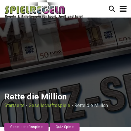
Rette die Million
Startseite
-
Gesellschaftsspiele
-
Rette die Million
Gesellschaftsspiele
Quiz-Spiele