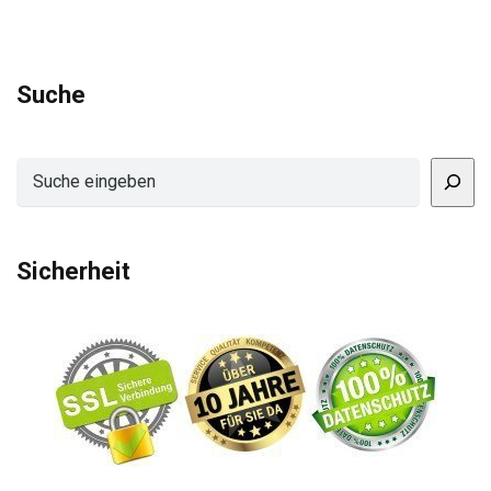
Suche
Suchen
Sicherheit