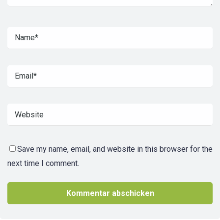
Save my name, email, and website in this browser for the
next time I comment.