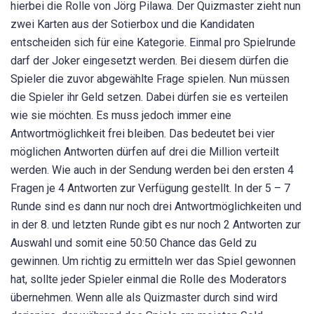
hierbei die Rolle von Jörg Pilawa. Der Quizmaster zieht nun
zwei Karten aus der Sotierbox und die Kandidaten
entscheiden sich für eine Kategorie. Einmal pro Spielrunde
darf der Joker eingesetzt werden. Bei diesem dürfen die
Spieler die zuvor abgewählte Frage spielen. Nun müssen
die Spieler ihr Geld setzen. Dabei dürfen sie es verteilen
wie sie möchten. Es muss jedoch immer eine
Antwortmöglichkeit frei bleiben. Das bedeutet bei vier
möglichen Antworten dürfen auf drei die Million verteilt
werden. Wie auch in der Sendung werden bei den ersten 4
Fragen je 4 Antworten zur Verfügung gestellt. In der 5 – 7
Runde sind es dann nur noch drei Antwortmöglichkeiten und
in der 8. und letzten Runde gibt es nur noch 2 Antworten zur
Auswahl und somit eine 50:50 Chance das Geld zu
gewinnen. Um richtig zu ermitteln wer das Spiel gewonnen
hat, sollte jeder Spieler einmal die Rolle des Moderators
übernehmen. Wenn alle als Quizmaster durch sind wird