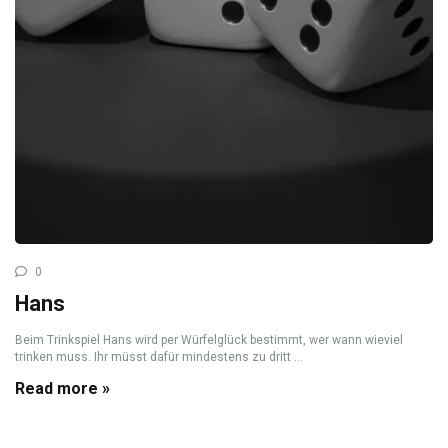
0
Hans
Beim Trinkspiel Hans wird per Würfelglück bestimmt, wer wann wieviel
trinken muss. Ihr müsst dafür mindestens zu dritt ...
Read more »