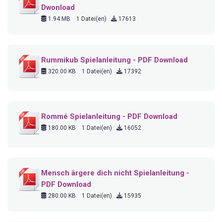
Dwonload
1.94 MB
1 Datei(en)
17613
Rummikub Spielanleitung - PDF Download
320.00 KB
1 Datei(en)
17392
Rommé Spielanleitung - PDF Download
180.00 KB
1 Datei(en)
16052
Mensch ärgere dich nicht Spielanleitung -
PDF Download
280.00 KB
1 Datei(en)
15935