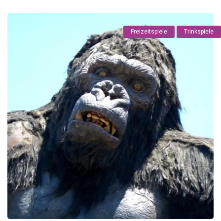
Freizeitspiele
Trinkspiele