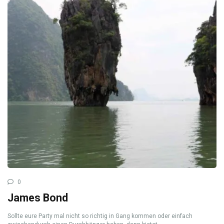
0
James Bond
Sollte eure Party mal nicht so richtig in Gang kommen oder einfach