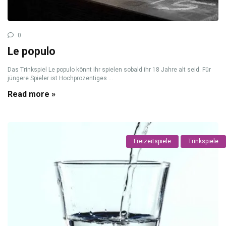
0
Le populo
Das Trinkspiel Le populo könnt ihr spielen sobald ihr 18 Jahre alt seid. Für
jüngere Spieler ist Hochprozentiges ...
Read more »
Freizeitspiele
Trinkspiele