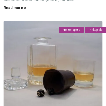
zwischendurch einen Durchhänger haben, dann bietet ...
Read more »
Freizeitspiele
Trinkspiele