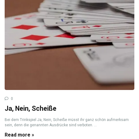
0
Ja, Nein, Scheiße
Bei dem Trinkspiel Ja, Nein, Scheiße müsst ihr ganz schön aufmerksam
sein, denn die genannten Ausdrücke sind verboten. ...
Read more »