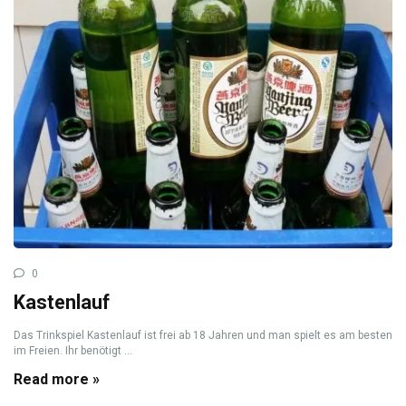
0
Kastenlauf
Das Trinkspiel Kastenlauf ist frei ab 18 Jahren und man spielt es am besten
im Freien. Ihr benötigt ...
Read more »