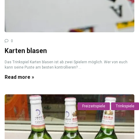
0
Karten blasen
Das Trinkspiel Karten blasen ist ab zwei Spielern möglich. Wer von euch
kann seine Puste am besten kontrollieren? ...
Read more »
Freizeitspiele
Trinkspiele