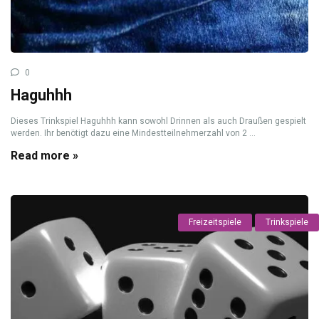
0
Haguhhh
Dieses Trinkspiel Haguhhh kann sowohl Drinnen als auch Draußen gespielt
werden. Ihr benötigt dazu eine Mindestteilnehmerzahl von 2 ...
Read more »
Freizeitspiele
Trinkspiele