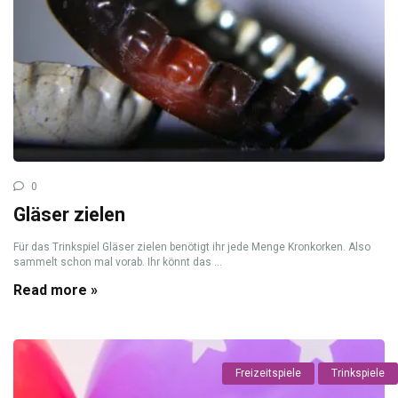
0
Gläser zielen
Für das Trinkspiel Gläser zielen benötigt ihr jede Menge Kronkorken. Also
sammelt schon mal vorab. Ihr könnt das ...
Read more »
Freizeitspiele
Trinkspiele