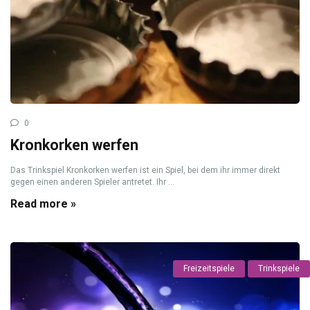
0
Kronkorken werfen
Das Trinkspiel Kronkorken werfen ist ein Spiel, bei dem ihr immer direkt
gegen einen anderen Spieler antretet. Ihr ...
Read more »
Freizeitspiele
Trinkspiele