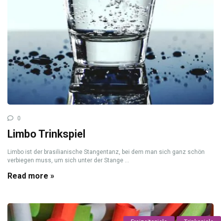
0
Limbo Trinkspiel
Limbo ist der brasilianische Stangentanz, bei dem man sich ganz schön
verbiegen muss, um sich unter der Stange ...
Read more »