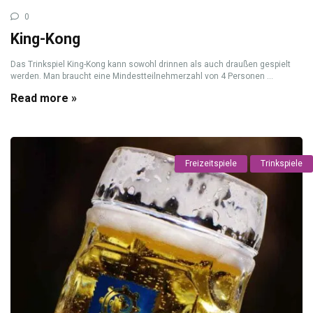
0
King-Kong
Das Trinkspiel King-Kong kann sowohl drinnen als auch draußen gespielt
werden. Man braucht eine Mindestteilnehmerzahl von 4 Personen ...
Read more »
Freizeitspiele
Trinkspiele