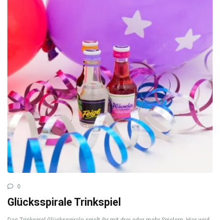
0
Glücksspirale Trinkspiel