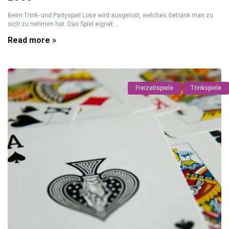
Beim Trink- und Partyspiel Lose wird ausgelost, welches Getränk man zu
sich zu nehmen hat. Das Spiel eignet ...
Read more »
Freizeitspiele
Trinkspiele