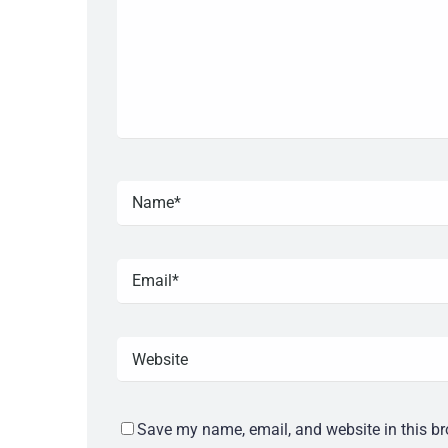
Save my name, email, and website in this br