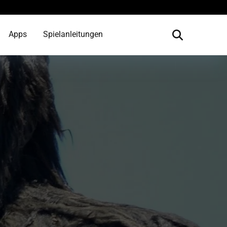
Apps
Spielanleitungen