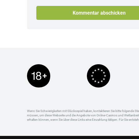
Wenn Sie Schwierigkeiten mit Glücksspiel haben, kontaktieren Sie bitte folgende St
müssen, um diese Webseite und die Angebote von Online-Casinos und Wettanbietern 
erhalten können, wenn Sie über diese Links eine Einzahlung tätigen. Für Sie entste