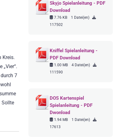
Skyjo Spielanleitung - PDF
Download
7.76 KB
1 Datei(en)
117502
Kniffel Spielanleitung -
 Kreis.
PDF Download
1.00 MB
4 Datei(en)
e „Vier“.
111590
e durch 7
owohl
ersumme
DOS Kartenspiel
 Sollte
Spielanleitung - PDF
Dwonload
1.94 MB
1 Datei(en)
17613