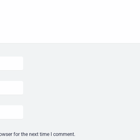
owser for the next time I comment.