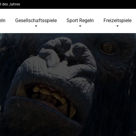
l des Jahres
eln
Gesellschaftsspiele
Sport Regeln
Freizeitspiele