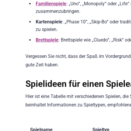
Familienspiele
: „Uno“, „Monopoly“ oder „Life“
zusammenzubringen.
Kartenspiele
: „Phase 10“, „Skip-Bo“ oder tradi
zu spielen.
Brettspiele
: Brettspiele wie „Cluedo“, „Risk“ o
Vergessen Sie nicht, dass der Spaß im Vordergrund 
gute Zeit haben.
Spielideen für einen Spiel
Hier ist eine Tabelle mit verschiedenen Spielen, die
beinhaltet Informationen zu Spieltypen, empfohlen
Spielname
Spieltyp