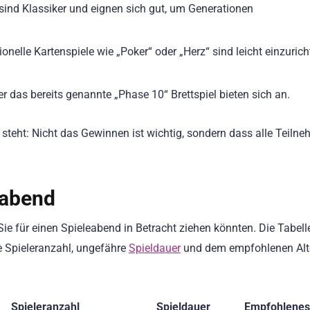
 sind Klassiker und eignen sich gut, um Generationen
tionelle Kartenspiele wie „Poker“ oder „Herz“ sind leicht einzuric
der das bereits genannte „Phase 10“ Brettspiel bieten sich an.
steht: Nicht das Gewinnen ist wichtig, sondern dass alle Teilne
eabend
 Sie für einen Spieleabend in Betracht ziehen könnten. Die Tabell
e Spieleranzahl, ungefähre
Spieldauer
und dem empfohlenen Alte
Spieleranzahl
Spieldauer
Empfohlenes 