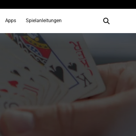
Apps
Spielanleitungen