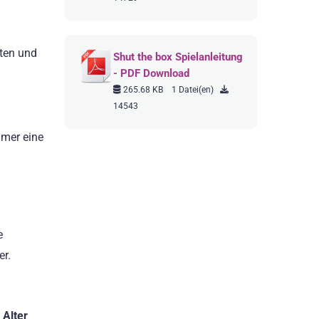
hten und
Shut the box Spielanleitung
- PDF Download
265.68 KB
1 Datei(en)
14543
hmer eine
e
r.
Alter