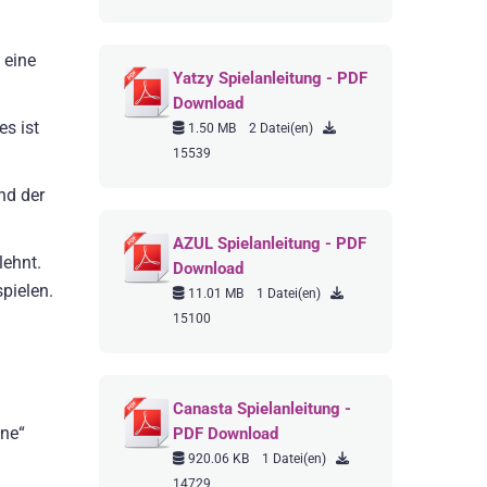
 eine
Yatzy Spielanleitung - PDF
Download
es ist
1.50 MB
2 Datei(en)
15539
und der
AZUL Spielanleitung - PDF
lehnt.
Download
pielen.
11.01 MB
1 Datei(en)
15100
Canasta Spielanleitung -
nne“
PDF Download
920.06 KB
1 Datei(en)
14729