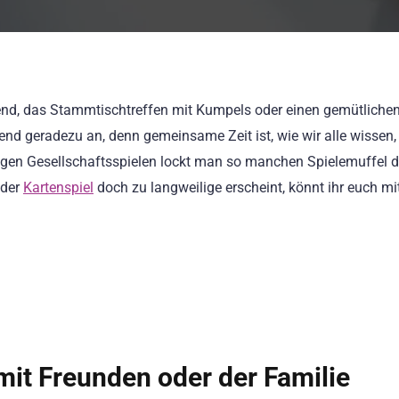
bend, das Stammtischtreffen mit Kumpels oder einen gemütliche
end geradezu an, denn gemeinsame Zeit ist, wie wir alle wissen,
ligen Gesellschaftsspielen lockt man so manchen Spielemuffel 
oder
Kartenspiel
doch zu langweilige erscheint, könnt ihr euch mi
mit Freunden oder der Familie