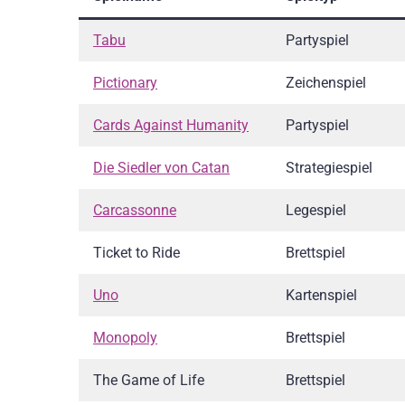
Tabu
Partyspiel
Pictionary
Zeichenspiel
Cards Against Humanity
Partyspiel
Die Siedler von Catan
Strategiespiel
Carcassonne
Legespiel
Ticket to Ride
Brettspiel
Uno
Kartenspiel
Monopoly
Brettspiel
The Game of Life
Brettspiel