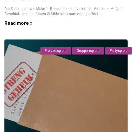
Die Spielregeln von Make ’n’ Break sind relativ einfach. Mit einem Maß an
Geschicklichkeit müssen Gebilde behutsam nachgebildet ...
Read more »
Freizeitspiele
Gruppenspiele
Partyspiele