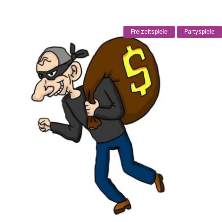
Freizeitspiele
Partyspiele