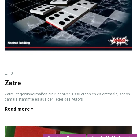
0
Zatre
Zatre ist gewissermaßen ein Klassiker. 1993 erschien es erstmals, schon
damals stammte es aus der Feder des Autors ...
Read more »