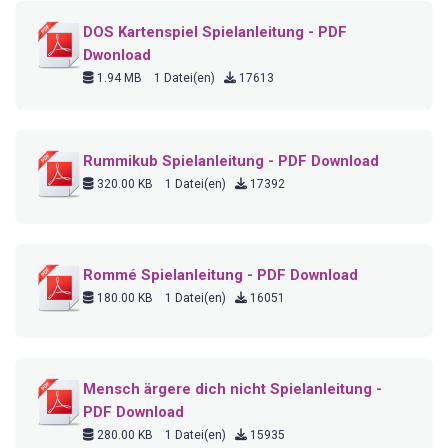
DOS Kartenspiel Spielanleitung - PDF
Dwonload
1.94 MB
1 Datei(en)
17613
Rummikub Spielanleitung - PDF Download
320.00 KB
1 Datei(en)
17392
Rommé Spielanleitung - PDF Download
180.00 KB
1 Datei(en)
16051
Mensch ärgere dich nicht Spielanleitung -
PDF Download
280.00 KB
1 Datei(en)
15935