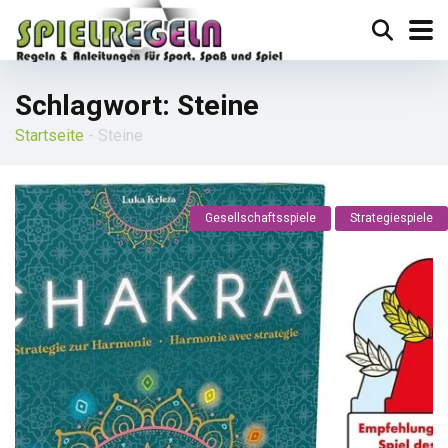
Schlagwort:
Steine
Startseite
-
Steine
Gesellschaftsspiele
Strategiespiele