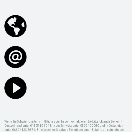
Wenn Sie Schwierigkeiten mit Glücksspiel haben, kontaktieren Sie bitte folgende Stellen: In
Deutschland unter 01805 10 40 11, in der Schweiz unter 0800 400 080 und in Österreich
unter 0660 / 123 66 74. Bitte beachten Sie, dass Sie mindestens 18 Jahre alt sein müssen,