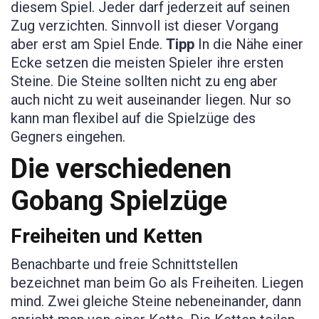
diesem Spiel. Jeder darf jederzeit auf seinen
Zug verzichten. Sinnvoll ist dieser Vorgang
aber erst am Spiel Ende.
Tipp
In die Nähe einer
Ecke setzen die meisten Spieler ihre ersten
Steine. Die Steine sollten nicht zu eng aber
auch nicht zu weit auseinander liegen. Nur so
kann man flexibel auf die Spielzüge des
Gegners eingehen.
Die verschiedenen
Gobang Spielzüge
Freiheiten und Ketten
Benachbarte und freie Schnittstellen
bezeichnet man beim Go als Freiheiten. Liegen
mind. Zwei gleiche Steine nebeneinander, dann