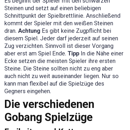
Es beginnt der Spieler mit den schwarzen
Steinen und setzt auf einen beliebigen
Schnittpunkt der Spielbrettlinie. Anschließend
kommt der Spieler mit den weißen Steinen
dran.
Achtung
Es gibt keine Zugpflicht bei
diesem Spiel. Jeder darf jederzeit auf seinen
Zug verzichten. Sinnvoll ist dieser Vorgang
aber erst am Spiel Ende.
Tipp
In die Nähe einer
Ecke setzen die meisten Spieler ihre ersten
Steine. Die Steine sollten nicht zu eng aber
auch nicht zu weit auseinander liegen. Nur so
kann man flexibel auf die Spielzüge des
Gegners eingehen.
Die verschiedenen
Gobang Spielzüge