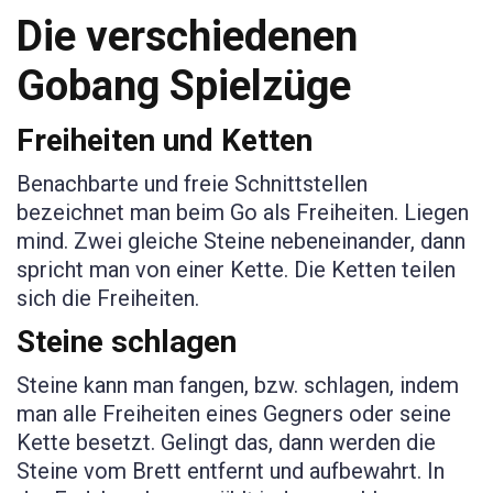
Die verschiedenen
Gobang Spielzüge
Freiheiten und Ketten
Benachbarte und freie Schnittstellen
bezeichnet man beim Go als Freiheiten. Liegen
mind. Zwei gleiche Steine nebeneinander, dann
spricht man von einer Kette. Die Ketten teilen
sich die Freiheiten.
Steine schlagen
Steine kann man fangen, bzw. schlagen, indem
man alle Freiheiten eines Gegners oder seine
Kette besetzt. Gelingt das, dann werden die
Steine vom Brett entfernt und aufbewahrt. In