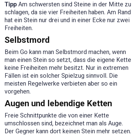
Tipp
Am schwersten sind Steine in der Mitte zu
schlagen, da sie vier Freiheiten haben. Am Rand
hat ein Stein nur drei und in einer Ecke nur zwei
Freiheiten.
Selbstmord
Beim Go kann man Selbstmord machen, wenn
man einen Stein so setzt, dass die eigene Kette
keine Freiheiten mehr besitzt. Nur in extremen
Fällen ist ein solcher Spielzug sinnvoll. Die
meisten Regelwerke verbieten aber so ein
vorgehen.
Augen und lebendige Ketten
Freie Schnittpunkte die von einer Kette
umschlossen sind, bezeichnet man als Auge.
Der Gegner kann dort keinen Stein mehr setzen.