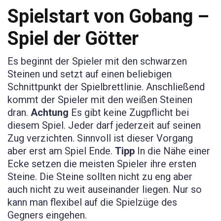
Spielstart von Gobang –
Spiel der Götter
Es beginnt der Spieler mit den schwarzen
Steinen und setzt auf einen beliebigen
Schnittpunkt der Spielbrettlinie. Anschließend
kommt der Spieler mit den weißen Steinen
dran.
Achtung
Es gibt keine Zugpflicht bei
diesem Spiel. Jeder darf jederzeit auf seinen
Zug verzichten. Sinnvoll ist dieser Vorgang
aber erst am Spiel Ende.
Tipp
In die Nähe einer
Ecke setzen die meisten Spieler ihre ersten
Steine. Die Steine sollten nicht zu eng aber
auch nicht zu weit auseinander liegen. Nur so
kann man flexibel auf die Spielzüge des
Gegners eingehen.