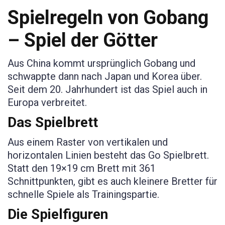
Spielregeln von Gobang
– Spiel der Götter
Aus China kommt ursprünglich Gobang und
schwappte dann nach Japan und Korea über.
Seit dem 20. Jahrhundert ist das Spiel auch in
Europa verbreitet.
Das Spielbrett
Aus einem Raster von vertikalen und
horizontalen Linien besteht das Go Spielbrett.
Statt den 19×19 cm Brett mit 361
Schnittpunkten, gibt es auch kleinere Bretter für
schnelle Spiele als Trainingspartie.
Die Spielfiguren