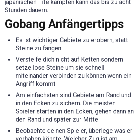
japanischen Titelkämpfen kann das bis zu acht
Stunden dauern.
Gobang Anfängertipps
Es ist wichtiger Gebiete zu erobern, statt
Steine zu fangen
Versteife dich nicht auf Ketten sondern
setze lose Steine um sie schnell
miteinander verbinden zu können wenn ein
Angriff kommt
Am einfachsten sind Gebiete am Rand und
in den Ecken zu sichern. Die meisten
Spieler starten in den Ecken, gehen dann an
den Rand und später zur Mitte
Beobachte deinen Spieler, überlege was er
vorhaben könnte. Welcher Zug ist am