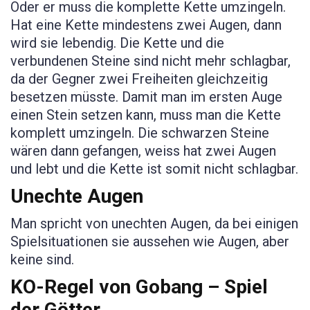
Oder er muss die komplette Kette umzingeln.
Hat eine Kette mindestens zwei Augen, dann
wird sie lebendig. Die Kette und die
verbundenen Steine sind nicht mehr schlagbar,
da der Gegner zwei Freiheiten gleichzeitig
besetzen müsste. Damit man im ersten Auge
einen Stein setzen kann, muss man die Kette
komplett umzingeln. Die schwarzen Steine
wären dann gefangen, weiss hat zwei Augen
und lebt und die Kette ist somit nicht schlagbar.
Unechte Augen
Man spricht von unechten Augen, da bei einigen
Spielsituationen sie aussehen wie Augen, aber
keine sind.
KO-Regel von Gobang – Spiel
der Götter