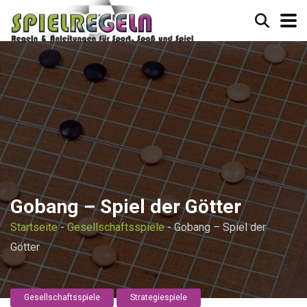
Gobang – Spiel der Götter
Startseite
-
Gesellschaftsspiele
-
Gobang – Spiel der
Götter
Gesellschaftsspiele
Strategiespiele