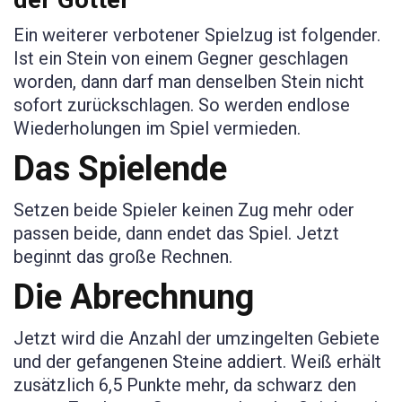
Ein weiterer verbotener Spielzug ist folgender.
Ist ein Stein von einem Gegner geschlagen
worden, dann darf man denselben Stein nicht
sofort zurückschlagen. So werden endlose
Wiederholungen im Spiel vermieden.
Das Spielende
Setzen beide Spieler keinen Zug mehr oder
passen beide, dann endet das Spiel. Jetzt
beginnt das große Rechnen.
Die Abrechnung
Jetzt wird die Anzahl der umzingelten Gebiete
und der gefangenen Steine addiert. Weiß erhält
zusätzlich 6,5 Punkte mehr, da schwarz den