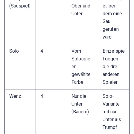
(Sauspiel)
Ober und
el, bei
Unter
dem eine
Sau
gerufen
wird
Solo
4
Vom
Einzelspie
Solospiel
l gegen
er
die drei
gewählte
anderen
Farbe
Spieler
Wenz
4
Nur die
Solo-
Unter
Variante
(Bauern)
mit nur
Unter als
Trumpf