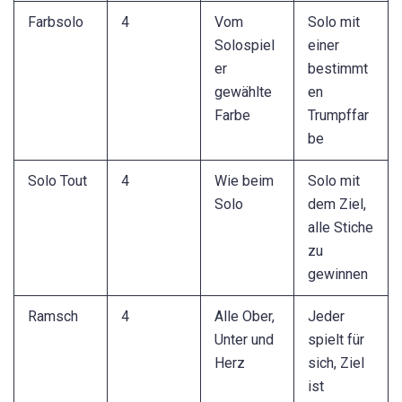
Farbsolo
4
Vom
Solo mit
Solospiel
einer
er
bestimmt
gewählte
en
Farbe
Trumpffar
be
Solo Tout
4
Wie beim
Solo mit
Solo
dem Ziel,
alle Stiche
zu
gewinnen
Ramsch
4
Alle Ober,
Jeder
Unter und
spielt für
Herz
sich, Ziel
ist