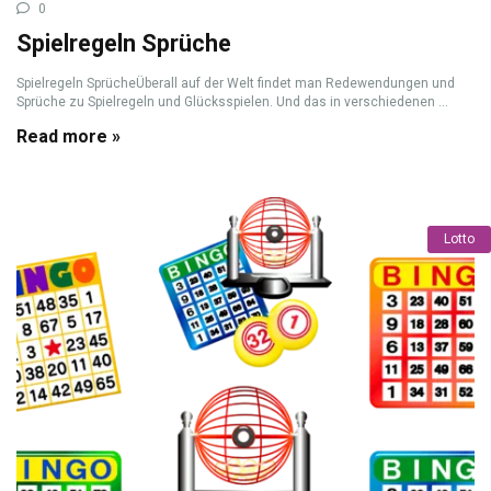
0
Spielregeln Sprüche
Spielregeln SprücheÜberall auf der Welt findet man Redewendungen und
Sprüche zu Spielregeln und Glücksspielen. Und das in verschiedenen ...
Read more »
Lotto