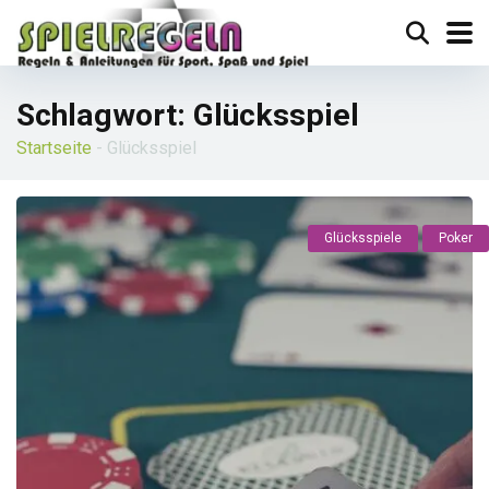
Schlagwort:
Glücksspiel
Startseite
-
Glücksspiel
Glücksspiele
Poker