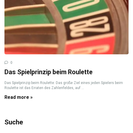
0
Das Spielprinzip beim Roulette
Das Spielprinzip beim Roulette: Das große Ziel eines jeden Spielers beim
Roulette ist das Erraten des Zahlenfeldes, auf ...
Read more »
Suche