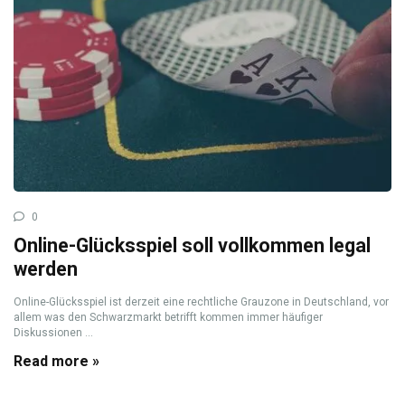
0
Online-Glücksspiel soll vollkommen legal
werden
Online-Glücksspiel ist derzeit eine rechtliche Grauzone in Deutschland, vor
allem was den Schwarzmarkt betrifft kommen immer häufiger
Diskussionen ...
Read more »