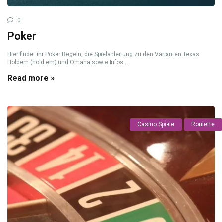
0
Poker
Hier findet ihr Poker Regeln, die Spielanleitung zu den Varianten Texas
Holdem (hold em) und Omaha sowie Infos ...
Read more »
Casino Spiele
Roulette