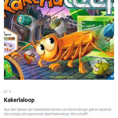
0
Kakerlaloop
Aus den Spielen der Kakerlakak-Familie von Ravensburger gibt es diesmal
das lustige und spannende Spiel Kakerlaloop. Wer schafft ...