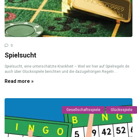
0
Spielsucht
Spielsucht, eine unterschätzte Krankheit – Weil wir hier auf Spielregeln.de
auch über Glücksspiele berichten und die dazugehörigen Regeln ...
Read more »
Gesellschaftsspiele
Glücksspiele