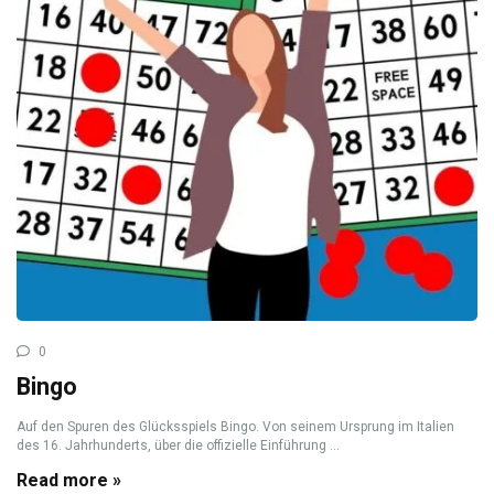
0
Bingo
Auf den Spuren des Glücksspiels Bingo. Von seinem Ursprung im Italien
des 16. Jahrhunderts, über die offizielle Einführung ...
Read more »