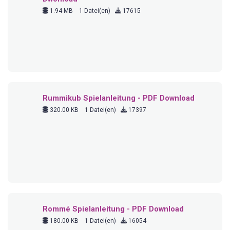
1.94 MB
1 Datei(en)
17615
Rummikub Spielanleitung - PDF Download
320.00 KB
1 Datei(en)
17397
Rommé Spielanleitung - PDF Download
180.00 KB
1 Datei(en)
16054