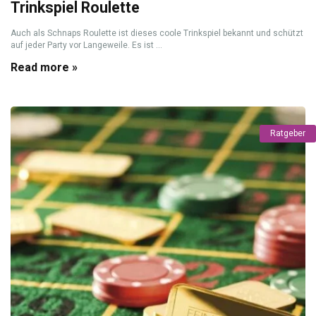
Trinkspiel Roulette
Auch als Schnaps Roulette ist dieses coole Trinkspiel bekannt und schützt
auf jeder Party vor Langeweile. Es ist ...
Read more »
Ratgeber