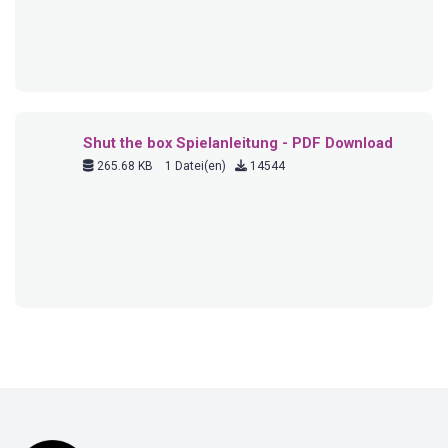
Shut the box Spielanleitung - PDF Download
265.68 KB
1 Datei(en)
14544