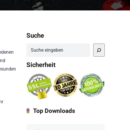
Suche
Suchen
iedenen
und
Sicherheit
gesunden
hr
Top Downloads