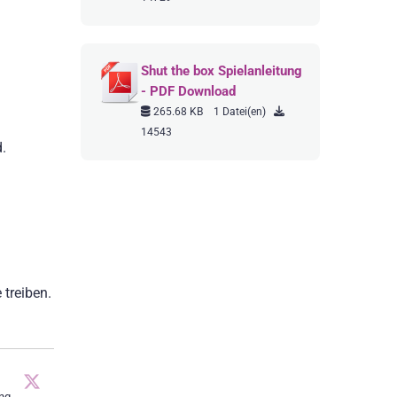
Shut the box Spielanleitung
- PDF Download
265.68 KB
1 Datei(en)
14543
.
 treiben.
ng-