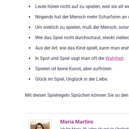
Leute hören nicht auf zu spielen, weil sie alt w
Nirgends hat der Mensch mehr Scharfsinn an de
Um wirklich zu spielen, muß der Mensch, solang
Wer das Spiel nicht durchschaut, steckt vielleich
Aus der Art, wie das Kind spielt, kann man er
In Spot und Spiel sagt man oft die
Wahrheit
.
Spielen ist keine Kunst, aber aufhören.
Glück im Spiel, Unglück in der Liebe.
Mit diesen Spielregeln Sprüchen können Sie so den 
Maria Martins
ich bin Maria, 35 Jahre alt und als Chefre