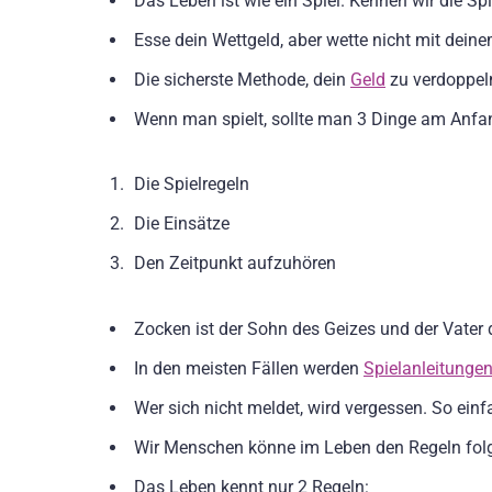
Das Leben ist wie ein Spiel. Kennen wir die Sp
Esse dein Wettgeld, aber wette nicht mit dein
Die sicherste Methode, dein
Geld
zu verdoppeln
Wenn man spielt, sollte man 3 Dinge am Anfa
Die Spielregeln
Die Einsätze
Den Zeitpunkt aufzuhören
Zocken ist der Sohn des Geizes und der Vater 
In den meisten Fällen werden
Spielanleitunge
Wer sich nicht meldet, wird vergessen. So einfa
Wir Menschen könne im Leben den Regeln folg
Das Leben kennt nur 2 Regeln: