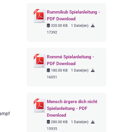
Rummikub Spielanleitung -
PDF Download
320.00 KB
1 Datei(en)
17392
Rommé Spielanleitung -
PDF Download
180.00 KB
1 Datei(en)
16051
Mensch ärgere dich nicht
Spielanleitung - PDF
Kampf
Download
280.00 KB
1 Datei(en)
15935