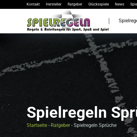
Kontakt
Hersteller
Ratgeber
Glücksspiele
News
Spie
Spielreg
Spielregeln Sp
Startseite
-
Ratgeber
-
Spielregeln Sprüche