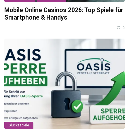
Mobile Online Casinos 2026: Top Spiele für
Smartphone & Handys
0
Glücksspiele