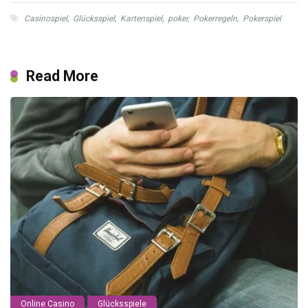
Casinospiel
,
Glücksspiel
,
Kartenspiel
,
poker
,
Pokerregeln
,
Pokerspiel
Read More
Online Casino
Glücksspiele