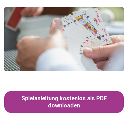
Spielanleitung kostenlos als PDF
downloaden