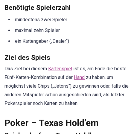
Benötigte Spielerzahl
mindestens zwei Spieler
maximal zehn Spieler
ein Kartengeber („Dealer“)
Ziel des Spiels
Das Ziel bei diesem
Kartenspiel
ist es, am Ende die beste
Fünf-Karten-Kombination auf der
Hand
zu haben, um
möglichst viele Chips („Jetons“) zu gewinnen oder, falls die
anderen Mitspieler schon ausgeschieden sind, als letzter
Pokerspieler noch Karten zu halten.
Poker – Texas Hold’em