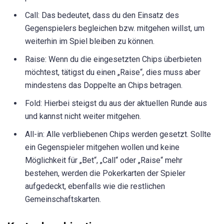
Call: Das bedeutet, dass du den Einsatz des
Gegenspielers begleichen bzw. mitgehen willst, um
weiterhin im Spiel bleiben zu können.
Raise: Wenn du die eingesetzten Chips überbieten
möchtest, tätigst du einen „Raise“, dies muss aber
mindestens das Doppelte an Chips betragen.
Fold: Hierbei steigst du aus der aktuellen Runde aus
und kannst nicht weiter mitgehen.
All-in: Alle verbliebenen Chips werden gesetzt. Sollte
ein Gegenspieler mitgehen wollen und keine
Möglichkeit für „Bet“, „Call“ oder „Raise“ mehr
bestehen, werden die Pokerkarten der Spieler
aufgedeckt, ebenfalls wie die restlichen
Gemeinschaftskarten.