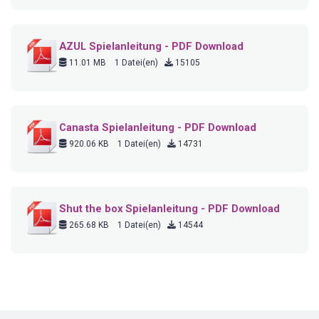
AZUL Spielanleitung - PDF Download
11.01 MB
1 Datei(en)
15105
Canasta Spielanleitung - PDF Download
920.06 KB
1 Datei(en)
14731
Shut the box Spielanleitung - PDF Download
265.68 KB
1 Datei(en)
14544