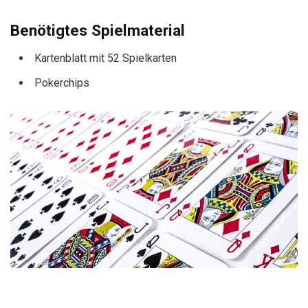
Benötigtes Spielmaterial
Kartenblatt mit 52 Spielkarten
Pokerchips