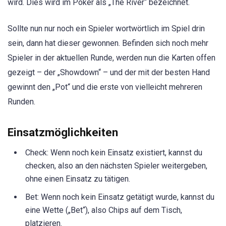
wird. Dies wird im Poker als „The River“ bezeichnet.
Sollte nun nur noch ein Spieler wortwörtlich im Spiel drin
sein, dann hat dieser gewonnen. Befinden sich noch mehr
Spieler in der aktuellen Runde, werden nun die Karten offen
gezeigt – der „Showdown“ – und der mit der besten Hand
gewinnt den „Pot“ und die erste von vielleicht mehreren
Runden.
Einsatzmöglichkeiten
Check: Wenn noch kein Einsatz existiert, kannst du
checken, also an den nächsten Spieler weitergeben,
ohne einen Einsatz zu tätigen.
Bet: Wenn noch kein Einsatz getätigt wurde, kannst du
eine Wette („Bet“), also Chips auf dem Tisch,
platzieren.