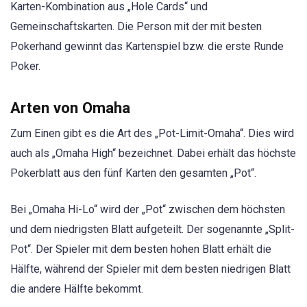
Karten-Kombination aus „Hole Cards“ und
Gemeinschaftskarten. Die Person mit der mit besten
Pokerhand gewinnt das Kartenspiel bzw. die erste Runde
Poker.
Arten von Omaha
Zum Einen gibt es die Art des „Pot-Limit-Omaha“. Dies wird
auch als „Omaha High“ bezeichnet. Dabei erhält das höchste
Pokerblatt aus den fünf Karten den gesamten „Pot“.
Bei „Omaha Hi-Lo“ wird der „Pot“ zwischen dem höchsten
und dem niedrigsten Blatt aufgeteilt. Der sogenannte „Split-
Pot“. Der Spieler mit dem besten hohen Blatt erhält die
Hälfte, während der Spieler mit dem besten niedrigen Blatt
die andere Hälfte bekommt.