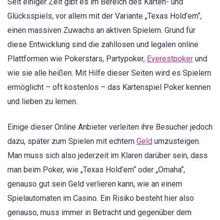
Seit einiger Zeit gibt es im Bereich des Karten- und
Glücksspiels, vor allem mit der Variante „Texas Hold’em“,
einen massiven Zuwachs an aktiven Spielern. Grund für
diese Entwicklung sind die zahllosen und legalen online
Plattformen wie Pokerstars, Partypoker,
Everestpoker
und
wie sie alle heißen. Mit Hilfe dieser Seiten wird es Spielern
ermöglicht – oft kostenlos – das Kartenspiel Poker kennen
und lieben zu lernen.
Einige dieser Online Anbieter verleiten ihre Besucher jedoch
dazu, später zum Spielen mit echtem
Geld
umzusteigen.
Man muss sich also jederzeit im Klaren darüber sein, dass
man beim Poker, wie „Texas Hold’em“ oder „Omaha“,
genauso gut sein Geld verlieren kann, wie an einem
Spielautomaten im Casino. Ein Risiko besteht hier also
genauso, muss immer in Betracht und gegenüber dem