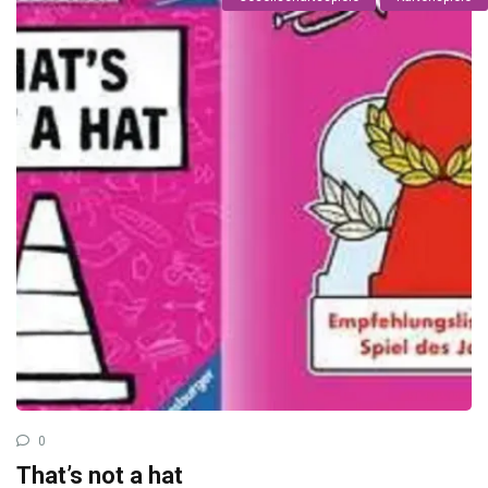
0
That’s not a hat