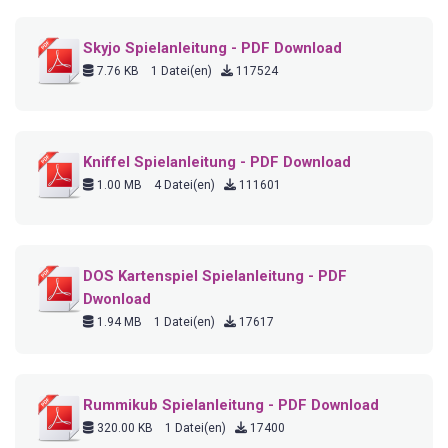
Skyjo Spielanleitung - PDF Download
7.76 KB
1 Datei(en)
117524
Kniffel Spielanleitung - PDF Download
1.00 MB
4 Datei(en)
111601
DOS Kartenspiel Spielanleitung - PDF
Dwonload
1.94 MB
1 Datei(en)
17617
Rummikub Spielanleitung - PDF Download
320.00 KB
1 Datei(en)
17400