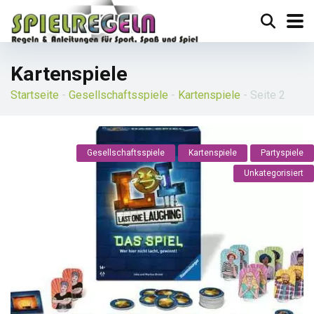
Kartenspiele
Startseite
-
Gesellschaftsspiele
-
Kartenspiele
-
Seite 2
Gesellschaftsspiele
Kartenspiele
Partyspiele
Unkategorisiert