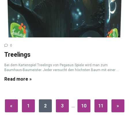
0
Treelings
Bei dem Kartenspiel Treelings von Pegasus Spiele wird man zum
Baumhaus-Baumeister. Jeder versucht den höchsten Baum mit einer ...
Read more »
«
1
2
3
…
10
11
»