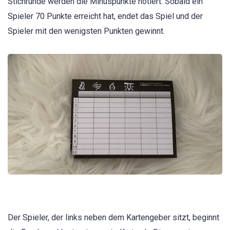
Stichrunde werden die Minuspunkte notiert. Sobald ein
Spieler 70 Punkte erreicht hat, endet das Spiel und der
Spieler mit den wenigsten Punkten gewinnt.
Der Spieler, der links neben dem Kartengeber sitzt, beginnt