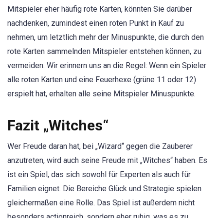
Mitspieler eher häufig rote Karten, könnten Sie darüber
nachdenken, zumindest einen roten Punkt in Kauf zu
nehmen, um letztlich mehr der Minuspunkte, die durch den
rote Karten sammelnden Mitspieler entstehen können, zu
vermeiden. Wir erinnern uns an die Regel: Wenn ein Spieler
alle roten Karten und eine Feuerhexe (grüne 11 oder 12)
erspielt hat, erhalten alle seine Mitspieler Minuspunkte.
Fazit „Witches“
Wer Freude daran hat, bei „Wizard“ gegen die Zauberer
anzutreten, wird auch seine Freude mit „Witches“ haben. Es
ist ein Spiel, das sich sowohl für Experten als auch für
Familien eignet. Die Bereiche Glück und Strategie spielen
gleichermaßen eine Rolle. Das Spiel ist außerdem nicht
besonders actionreich, sondern eher ruhig, was es zu