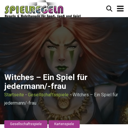
Witches – Ein Spiel für
jedermann/-frau
Startseite
-
Gesellschaftsspiele
-
Witches – Ein Spiel für
jedermann/-frau
Gesellschaftsspiele
Kartenspiele