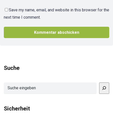
Save my name, email, and website in this browser for the
next time I comment.
Suche
Suchen
Sicherheit