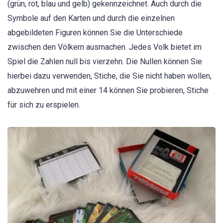
(grün, rot, blau und gelb) gekennzeichnet. Auch durch die
Symbole auf den Karten und durch die einzelnen
abgebildeten Figuren können Sie die Unterschiede
zwischen den Völkern ausmachen. Jedes Volk bietet im
Spiel die Zahlen null bis vierzehn. Die Nullen können Sie
hierbei dazu verwenden, Stiche, die Sie nicht haben wollen,
abzuwehren und mit einer 14 können Sie probieren, Stiche
für sich zu erspielen.