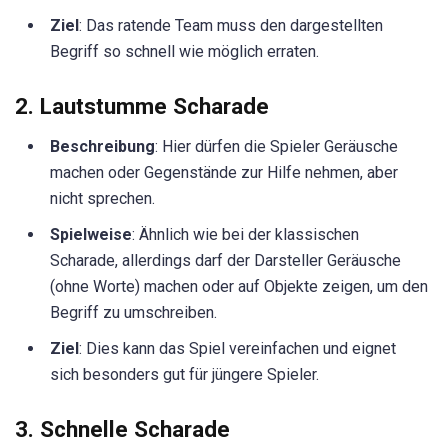
Ziel
: Das ratende Team muss den dargestellten
Begriff so schnell wie möglich erraten.
2. Lautstumme Scharade
Beschreibung
: Hier dürfen die Spieler Geräusche
machen oder Gegenstände zur Hilfe nehmen, aber
nicht sprechen.
Spielweise
: Ähnlich wie bei der klassischen
Scharade, allerdings darf der Darsteller Geräusche
(ohne Worte) machen oder auf Objekte zeigen, um den
Begriff zu umschreiben.
Ziel
: Dies kann das Spiel vereinfachen und eignet
sich besonders gut für jüngere Spieler.
3. Schnelle Scharade