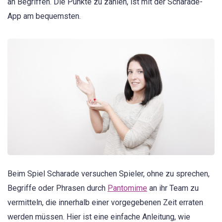
an Begriffen. Die Punkte zu zählen, ist mit der Scharade-
App am bequemsten.
Beim Spiel Scharade versuchen Spieler, ohne zu sprechen,
Begriffe oder Phrasen durch
Pantomime
an ihr Team zu
vermitteln, die innerhalb einer vorgegebenen Zeit erraten
werden müssen. Hier ist eine einfache Anleitung, wie