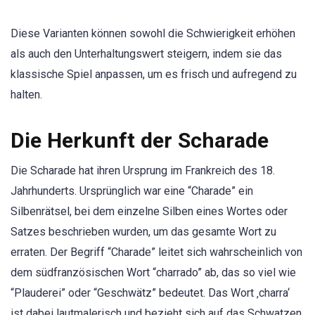
Diese Varianten können sowohl die Schwierigkeit erhöhen
als auch den Unterhaltungswert steigern, indem sie das
klassische Spiel anpassen, um es frisch und aufregend zu
halten.
Die Herkunft der Scharade
Die Scharade hat ihren Ursprung im Frankreich des 18.
Jahrhunderts. Ursprünglich war eine “Charade” ein
Silbenrätsel, bei dem einzelne Silben eines Wortes oder
Satzes beschrieben wurden, um das gesamte Wort zu
erraten. Der Begriff “Charade” leitet sich wahrscheinlich von
dem südfranzösischen Wort “charrado” ab, das so viel wie
“Plauderei” oder “Geschwätz” bedeutet. Das Wort ‚charra‘
ist dabei lautmalerisch und bezieht sich auf das Schwatzen