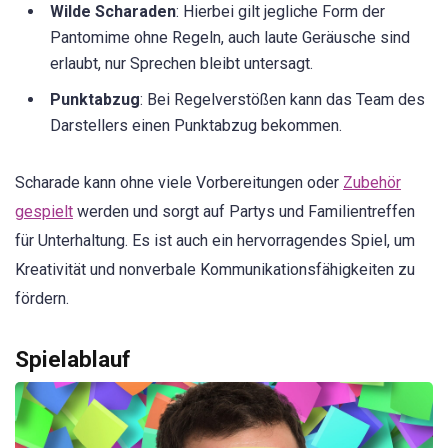
Wilde Scharaden
: Hierbei gilt jegliche Form der
Pantomime ohne Regeln, auch laute Geräusche sind
erlaubt, nur Sprechen bleibt untersagt.
Punktabzug
: Bei Regelverstößen kann das Team des
Darstellers einen Punktabzug bekommen.
Scharade kann ohne viele Vorbereitungen oder
Zubehör
gespielt
werden und sorgt auf Partys und Familientreffen
für Unterhaltung. Es ist auch ein hervorragendes Spiel, um
Kreativität und nonverbale Kommunikationsfähigkeiten zu
fördern.
Spielablauf