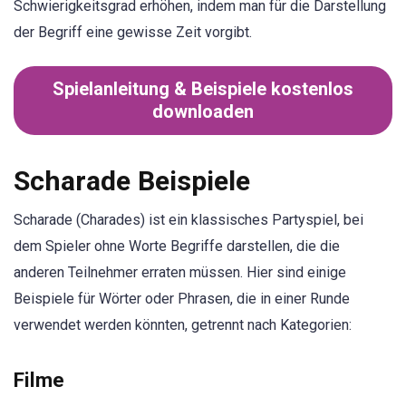
Schwierigkeitsgrad erhöhen, indem man für die Darstellung
der Begriff eine gewisse Zeit vorgibt.
Spielanleitung & Beispiele kostenlos
downloaden
Scharade Beispiele
Scharade (Charades) ist ein klassisches Partyspiel, bei
dem Spieler ohne Worte Begriffe darstellen, die die
anderen Teilnehmer erraten müssen. Hier sind einige
Beispiele für Wörter oder Phrasen, die in einer Runde
verwendet werden könnten, getrennt nach Kategorien:
Filme