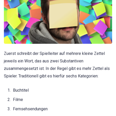
Zuerst schreibt der Spielleiter auf mehrere kleine Zettel
jeweils ein Wort, das aus zwei Substantiven
zusammengesetzt ist. In der Regel gibt es mehr Zettel als
Spieler. Traditionell gibt es hierfür sechs Kategorien:
Buchtitel
Filme
Fernsehsendungen