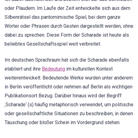
oder Plaudern. Im Laufe der Zeit entwickelte sich aus dem
Silbenrätsel das pantomimische Spiel, bei dem ganze
Wörter oder Phrasen durch Gesten dargestellt werden, ohne
dabei zu sprechen. Diese Form der Scharade ist heute als
beliebtes Gesellschaftsspiel weit verbreitet.
Im deutschen Sprachraum hat sich die Scharade ebenfalls
etabliert und ihre
Bedeutung
im kulturellen Kontext
weiterentwickelt. Bedeutende Werke wurden unter anderem
in Berlin veröffentlicht oder nehmen auf Berlin als wichtigen
Publikationsort Bezug. Darüber hinaus wird der Begriff
‚Scharade‘ (s) häufig metaphorisch verwendet, um politische
oder gesellschaftliche Situationen zu beschreiben, in denen
Täuschung oder bloßer Schein im Vordergrund stehen.