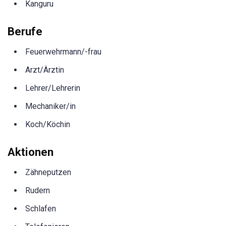
Kanguru
Berufe
Feuerwehrmann/-frau
Arzt/Ärztin
Lehrer/Lehrerin
Mechaniker/in
Koch/Köchin
Aktionen
Zähneputzen
Rudern
Schlafen