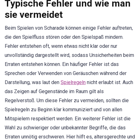
Typische Fehler und wie man
sie vermeidet
Beim Spielen von Scharade können einige Fehler auftreten,
die den Spielfluss stören oder den Spielspaß mindern.
Fehler entstehen oft, wenn etwas nicht klar oder nur
unvollständig dargestellt wird, sodass Unsicherheiten beim
Erraten entstehen können. Ein häufiger Fehler ist das
Sprechen oder Verwenden von Geräuschen während der
Darstellung, was laut den
Spielregeln
nicht erlaubt ist. Auch
das Zeigen auf Gegenstände im Raum gilt als
Regelverstoß. Um diese Fehler zu vermeiden, sollten die
Spielregeln zu Beginn klar kommuniziert und von allen
Mitspielern respektiert werden. Ein weiterer Fehler ist die
Wahl zu schwieriger oder unbekannter Begriffe, die das
Erraten unnötig erschweren. Hier hilft es, altersgerechte und