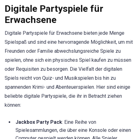
Digitale Partyspiele für
Erwachsene
Digitale Partyspiele für Erwachsene bieten jede Menge
Spielspaß und sind eine hervorragende Möglichkeit, um mit
Freunden oder Familie abwechslungsreiche Spiele zu
spielen, ohne sich ein physisches Spiel kaufen zu müssen
oder Requisiten zu besorgen. Die Vielfalt der digitalen
Spiels reicht von Quiz- und Musikspielen bis hin zu
spannenden Krimi- und Abenteuerspielen. Hier sind einige
beliebte digitale Partyspiele, die ihr in Betracht ziehen
können:
Jackbox Party Pack
: Eine Reihe von
Spielesammlungen, die über eine Konsole oder einen
Computer gespielt werden können. Alle Spieler