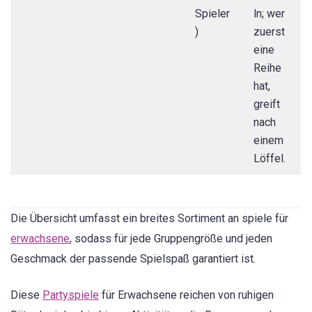
Spieler
ln; wer
)
zuerst
eine
Reihe
hat,
greift
nach
einem
Löffel.
Die Übersicht umfasst ein breites Sortiment an spiele für
erwachsene
, sodass für jede Gruppengröße und jeden
Geschmack der passende Spielspaß garantiert ist.
Diese
Partyspiele
für Erwachsene reichen von ruhigen