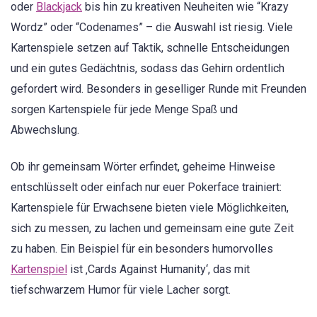
oder
Blackjack
bis hin zu kreativen Neuheiten wie “Krazy
Wordz” oder “Codenames” – die Auswahl ist riesig. Viele
Kartenspiele setzen auf Taktik, schnelle Entscheidungen
und ein gutes Gedächtnis, sodass das Gehirn ordentlich
gefordert wird. Besonders in geselliger Runde mit Freunden
sorgen Kartenspiele für jede Menge Spaß und
Abwechslung.
Ob ihr gemeinsam Wörter erfindet, geheime Hinweise
entschlüsselt oder einfach nur euer Pokerface trainiert:
Kartenspiele für Erwachsene bieten viele Möglichkeiten,
sich zu messen, zu lachen und gemeinsam eine gute Zeit
zu haben. Ein Beispiel für ein besonders humorvolles
Kartenspiel
ist ‚Cards Against Humanity‘, das mit
tiefschwarzem Humor für viele Lacher sorgt.