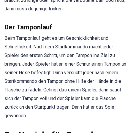
braucht zu lange oder spricht die verbotene Zahl doch aus,
dann muss derjenige trinken.
Der Tamponlauf
Beim Tamponlauf geht es um Geschicklichkeit und
Schnelligkeit. Nach dem Startkommando macht jeder
Spieler den ersten Schritt, um den Tampon ins Ziel zu
bringen. Jeder Spieler hat an einer Schnur einen Tampon an
seiner Hose befestigt. Dann versucht jeder nach einem
Startkommando den Tampon ohne Hilfe der Hände in die
Flasche zu fädeln. Gelingt das einem Spieler, dann saugt
sich der Tampon voll und der Spieler kann die Flasche
zurück an den Startpunkt tragen. Dann hat er das Spiel
gewonnen.