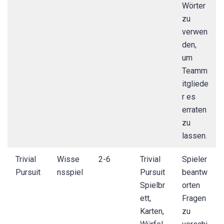
Wörter
zu
verwen
den,
um
Teamm
itgliede
r es
erraten
zu
lassen.
Trivial
Wisse
2-6
Trivial
Spieler
Pursuit
nsspiel
Pursuit
beantw
Spielbr
orten
ett,
Fragen
Karten,
zu