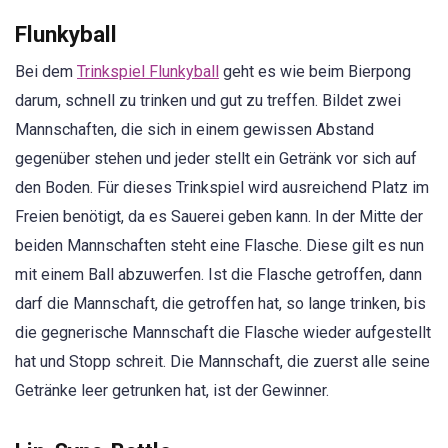
Flunkyball
Bei dem
Trinkspiel Flunkyball
geht es wie beim Bierpong
darum, schnell zu trinken und gut zu treffen. Bildet zwei
Mannschaften, die sich in einem gewissen Abstand
gegenüber stehen und jeder stellt ein Getränk vor sich auf
den Boden. Für dieses Trinkspiel wird ausreichend Platz im
Freien benötigt, da es Sauerei geben kann. In der Mitte der
beiden Mannschaften steht eine Flasche. Diese gilt es nun
mit einem Ball abzuwerfen. Ist die Flasche getroffen, dann
darf die Mannschaft, die getroffen hat, so lange trinken, bis
die gegnerische Mannschaft die Flasche wieder aufgestellt
hat und Stopp schreit. Die Mannschaft, die zuerst alle seine
Getränke leer getrunken hat, ist der Gewinner.