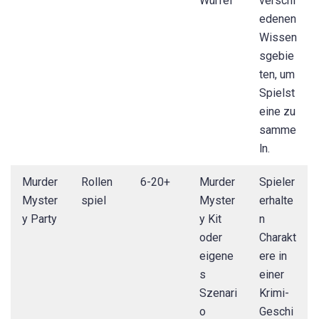
Würfel
verschi
edenen
Wissen
sgebie
ten, um
Spielst
eine zu
samme
ln.
Murder
Rollen
6-20+
Murder
Spieler
Myster
spiel
Myster
erhalte
y Party
y Kit
n
oder
Charakt
eigene
ere in
s
einer
Szenari
Krimi-
o
Geschi