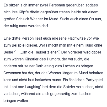
Es sitzen sich immer zwei Personen gegenüber, sodass
sich ihre Köpfe direkt gegenüberstehen, beide mit einem
großen Schluck Wasser im Mund. Sucht euch einen Ort aus,
der ruhig nass werden darf.
Eine dritte Person liest euch erlesene Flachwitze vor wie
zum Beispiel dieser. „Was macht man mit einem Hund ohne
Beine?“ – „Um die Häuser ziehen“. Der Vorleser wird dabei
zum wahren Künstler des Humors, der versucht, die
anderen mit seiner Darbietung zum Lachen zu bringen.
Gewonnen hat der, der das Wasser länger im Mund behalten
kann und nicht laut loslachen muss. Ein ähnliches Partyspiel
ist ‚Last one Laughing‘, bei dem die Spieler versuchen, nicht
zu lachen, während sie sich gegenseitig zum Lachen
bringen wollen.