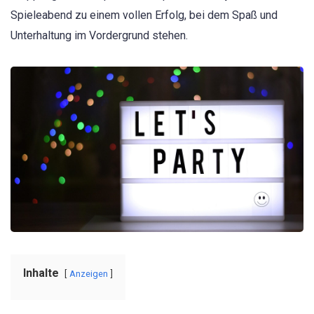
Spieleabend zu einem vollen Erfolg, bei dem Spaß und
Unterhaltung im Vordergrund stehen.
Inhalte
Anzeigen