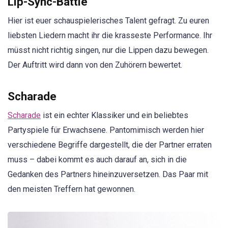
Lip-Sync-Battle
Hier ist euer schauspielerisches Talent gefragt. Zu euren
liebsten Liedern macht ihr die krasseste Performance. Ihr
müsst nicht richtig singen, nur die Lippen dazu bewegen.
Der Auftritt wird dann von den Zuhörern bewertet.
Scharade
Scharade
ist ein echter Klassiker und ein beliebtes
Partyspiele für Erwachsene. Pantomimisch werden hier
verschiedene Begriffe dargestellt, die der Partner erraten
muss – dabei kommt es auch darauf an, sich in die
Gedanken des Partners hineinzuversetzen. Das Paar mit
den meisten Treffern hat gewonnen.