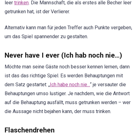
leer
trinken
. Die Mannschaft, die als erstes alle Becher leer
getrunken hat, ist der Verlierer.
Alternativ kann man für jeden Treffer auch Punkte vergeben,
um das Spiel spannender zu gestalten.
Never have I ever (Ich hab noch nie…)
Möchte man seine Gäste noch besser kennen lernen, dann
ist das das richtige Spiel. Es werden Behauptungen mit
dem Satz gestartet: „
Ich habe noch nie…
“ je versauter die
Behauptungen umso lustiger. Je nachdem, wie die Antwort
auf die Behauptung ausfällt, muss getrunken werden – wer
die Aussage nicht bejahen kann, der muss trinken.
Flaschendrehen