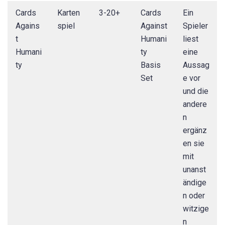
Cards
Karten
3-20+
Cards
Ein
Agains
spiel
Against
Spieler
t
Humani
liest
Humani
ty
eine
ty
Basis
Aussag
Set
e vor
und die
andere
n
ergänz
en sie
mit
unanst
ändige
n oder
witzige
n