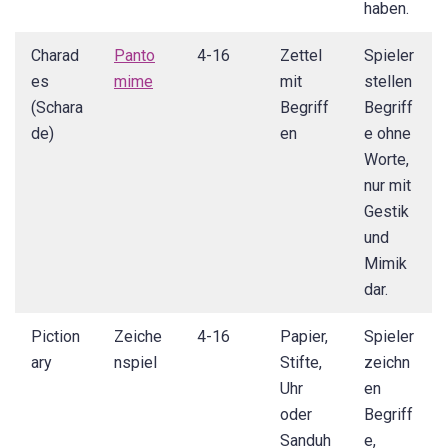
haben.
Charad
Panto
4-16
Zettel
Spieler
es
mime
mit
stellen
(Schara
Begriff
Begriff
de)
en
e ohne
Worte,
nur mit
Gestik
und
Mimik
dar.
Piction
Zeiche
4-16
Papier,
Spieler
ary
nspiel
Stifte,
zeichn
Uhr
en
oder
Begriff
Sanduh
e,