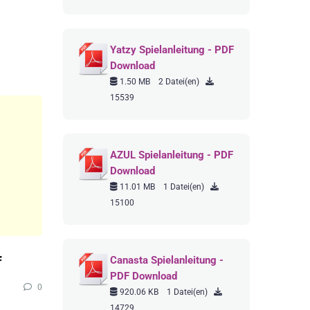
Yatzy Spielanleitung - PDF
Download
1.50 MB
2 Datei(en)
15539
AZUL Spielanleitung - PDF
Download
11.01 MB
1 Datei(en)
15100
f
Canasta Spielanleitung -
PDF Download
0
920.06 KB
1 Datei(en)
14729