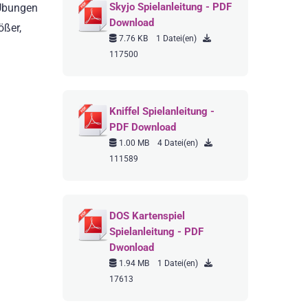
Skyjo Spielanleitung - PDF
 Übungen
Download
ößer,
7.76 KB
1 Datei(en)
117500
Kniffel Spielanleitung -
PDF Download
1.00 MB
4 Datei(en)
111589
DOS Kartenspiel
Spielanleitung - PDF
Dwonload
1.94 MB
1 Datei(en)
17613