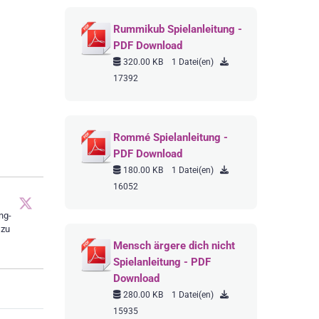
Rummikub Spielanleitung -
PDF Download
320.00 KB
1 Datei(en)
17392
Rommé Spielanleitung -
PDF Download
180.00 KB
1 Datei(en)
16052
ng-
 zu
Mensch ärgere dich nicht
Spielanleitung - PDF
Download
280.00 KB
1 Datei(en)
15935