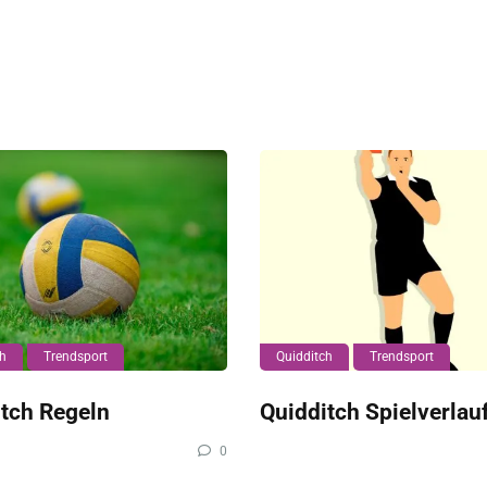
ch
Trendsport
Quidditch
Trendsport
tch Regeln
Quidditch Spielverlau
0