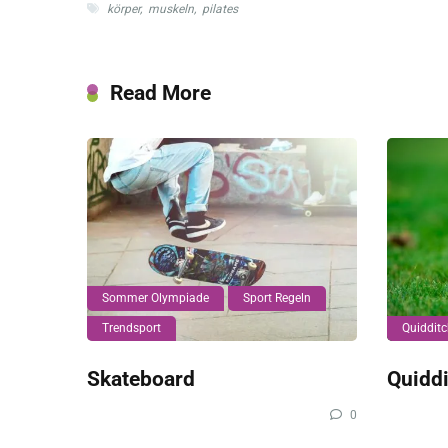
körper
,
muskeln
,
pilates
Read More
Sommer Olympiade
Sport Regeln
Trendsport
Quiddit
Skateboard
Quiddi
0