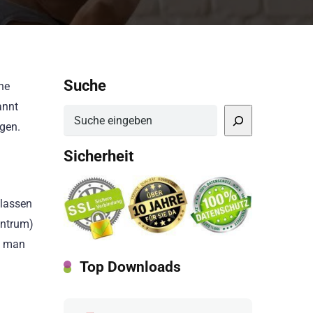
Suche
he
annt
Suchen
ngen.
Sicherheit
 lassen
entrum)
t man
Top Downloads