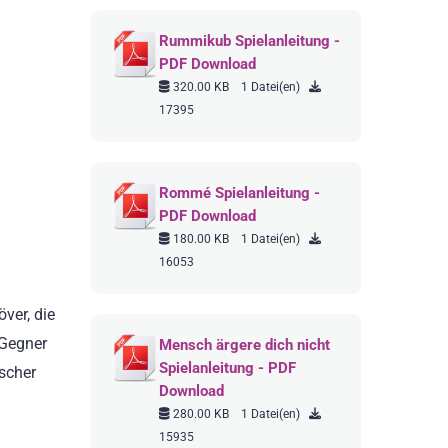
Rummikub Spielanleitung -
PDF Download
320.00 KB
1 Datei(en)
17395
Rommé Spielanleitung -
PDF Download
180.00 KB
1 Datei(en)
16053
ver, die
 Gegner
Mensch ärgere dich nicht
Spielanleitung - PDF
ischer
Download
280.00 KB
1 Datei(en)
15935