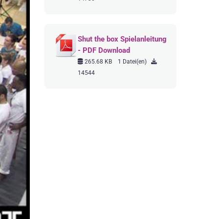
Shut the box Spielanleitung
- PDF Download
265.68 KB
1 Datei(en)
14544