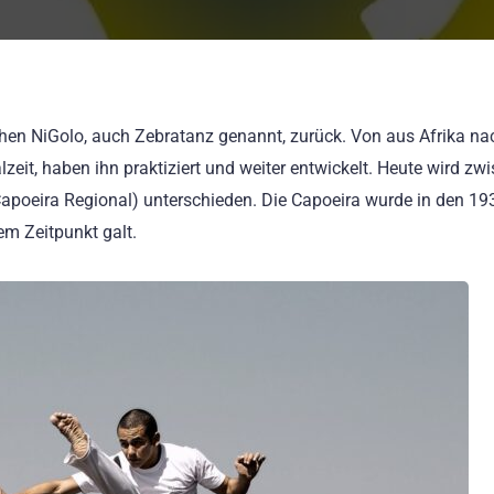
chen NiGolo, auch Zebratanz genannt, zurück. Von aus Afrika na
zeit, haben ihn praktiziert und weiter entwickelt. Heute wird zw
poeira Regional) unterschieden. Die Capoeira wurde in den 19
em Zeitpunkt galt.