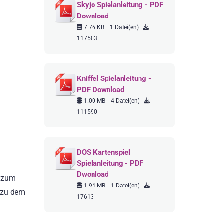
Skyjo Spielanleitung - PDF
Download
7.76 KB
1 Datei(en)
117503
Kniffel Spielanleitung -
PDF Download
1.00 MB
4 Datei(en)
111590
DOS Kartenspiel
Spielanleitung - PDF
Dwonload
e zum
1.94 MB
1 Datei(en)
e zu dem
17613