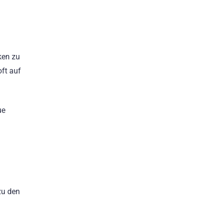
ken zu
ft auf
ue
zu den