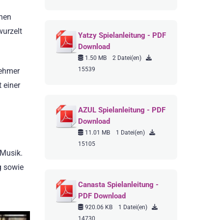
chen
wurzelt
Yatzy Spielanleitung - PDF
Download
1.50 MB
2 Datei(en)
15539
nehmer
 einer
AZUL Spielanleitung - PDF
Download
11.01 MB
1 Datei(en)
15105
 Musik.
g sowie
Canasta Spielanleitung -
PDF Download
920.06 KB
1 Datei(en)
14730