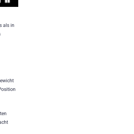
 als in
s
gewicht
Position
lten
acht