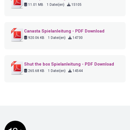
11.01 MB
1 Datei(en)
15105
Canasta Spielanleitung - PDF Download
920.06 KB
1 Datei(en)
14730
Shut the box Spielanleitung - PDF Download
265.68 KB
1 Datei(en)
14544