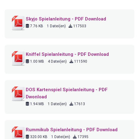
Skyjo Spielanleitung - PDF Download
7.76 KB
1 Datei(en)
117503
Kniffel Spielanleitung - PDF Download
1.00 MB
4 Datei(en)
111590
DOS Kartenspiel Spielanleitung - PDF
Dwonload
1.94 MB
1 Datei(en)
17613
Rummikub Spielanleitung - PDF Download
320.00 KB
1 Datei(en)
17395