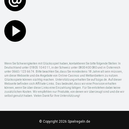
Wenn Sie Schwierigkeiten mit Glücksspiel haben, kontaktieren Sie bitte folgende Stellen: In
Deutschland unter 01805 10 40 11, in der Schweiz unter 0800 400 080 und in Österreich
unter 0660 / 123 66 74. Bitte beachten Sie, dass Sie mindestens 18 Jahre alt sein müssen,
um diese Webseite und die Angebote von Online-Casinos und Wettanbietern zu nutzen.
Glücksspiele können süchtig machen. Unterstützung erhalten Sie auf bzga.de. Auf dieser
Webseite befinden sich Affiliate-Links. Das bedeutet, dass wir eine Provision erhalten
können, wenn Sie über diese Links eine Einzahlung tätigen. Für Sie entstehen dabei keine
zusätzlichen Kosten. Wir empfehlen nur Produkte, von denen wir überzeugt sind und die wir
selbst genutzt haben. Vielen Dank für Ihre Unterstützung!
© Copyright 2026 Spielregeln.de