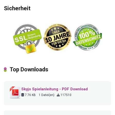
Sicherheit
Top Downloads
Skyjo Spielanleitung - PDF Download
7.76 KB
1 Datei(en)
117510