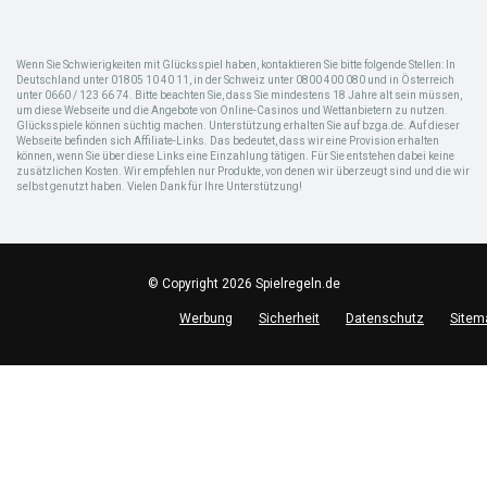
Wenn Sie Schwierigkeiten mit Glücksspiel haben, kontaktieren Sie bitte folgende Stellen: In
Deutschland unter 01805 10 40 11, in der Schweiz unter 0800 400 080 und in Österreich
unter 0660 / 123 66 74. Bitte beachten Sie, dass Sie mindestens 18 Jahre alt sein müssen,
um diese Webseite und die Angebote von Online-Casinos und Wettanbietern zu nutzen.
Glücksspiele können süchtig machen. Unterstützung erhalten Sie auf bzga.de. Auf dieser
Webseite befinden sich Affiliate-Links. Das bedeutet, dass wir eine Provision erhalten
können, wenn Sie über diese Links eine Einzahlung tätigen. Für Sie entstehen dabei keine
zusätzlichen Kosten. Wir empfehlen nur Produkte, von denen wir überzeugt sind und die wir
selbst genutzt haben. Vielen Dank für Ihre Unterstützung!
© Copyright 2026 Spielregeln.de
Werbung
Sicherheit
Datenschutz
Sitem