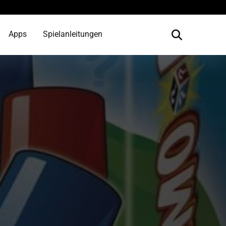
Apps
Spielanleitungen