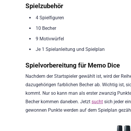
Spielzubehör
4 Spielfiguren
10 Becher
9 Motivwürfel
Je 1 Spielanleitung und Spielplan
Spielvorbereitung für Memo Dice
Nachdem der Startspieler gewählt ist, wird der Rei
dazugehörigen farblichen Becher ab. Wichtig ist, s
kommt. Nur so kann man als erster zwanzig Punkte e
Becher kommen daneben. Jetzt
sucht
sich jeder ei
gewonnen Punkte werden auf dem Spielplan gezähl