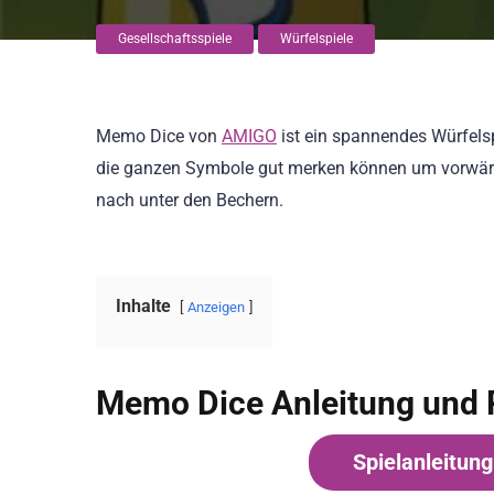
Gesellschaftsspiele
Würfelspiele
Memo Dice von
AMIGO
ist ein spannendes Würfelsp
die ganzen Symbole gut merken können um vorwär
nach unter den Bechern.
Inhalte
Anzeigen
Memo Dice Anleitung und 
Spielanleitun