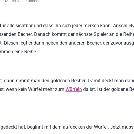
Memo Dice Zubehör
t für alle sichtbar und dass ihn sich jeder merken kann. Anschlie
ssenden Becher. Danach kommt der nächste Spieler an die Reih
lt. Diesen legt er dann neben den anderen Becher, der zuvor aus
ammen eine Reihe.
ibt, dann nimmt man den goldenen Becher. Damit deckt man dan
 ist, wenn kein Würfel mehr zum
Würfeln
da ist. Ist der goldene B
gedeckt hat, beginnt mit dem aufdecken der Würfel. Jetzt muss 