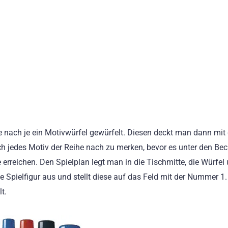
he nach je ein Motivwürfel gewürfelt. Diesen deckt man dann mi
ich jedes Motiv der Reihe nach zu merken, bevor es unter den Bec
rreichen. Den Spielplan legt man in die Tischmitte, die Würfel
ne Spielfigur aus und stellt diese auf das Feld mit der Nummer 1.
t.