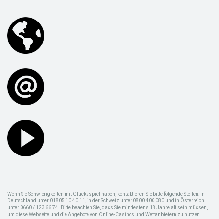
Wenn Sie Schwierigkeiten mit Glücksspiel haben, kontaktieren Sie bitte folgende Stellen: In
Deutschland unter 01805 10 40 11, in der Schweiz unter 0800 400 080 und in Österreich
unter 0660 / 123 66 74. Bitte beachten Sie, dass Sie mindestens 18 Jahre alt sein müssen,
um diese Webseite und die Angebote von Online-Casinos und Wettanbietern zu nutzen.