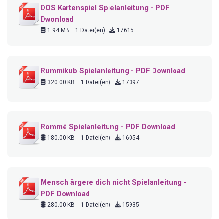
DOS Kartenspiel Spielanleitung - PDF
Dwonload
1.94 MB
1 Datei(en)
17615
Rummikub Spielanleitung - PDF Download
320.00 KB
1 Datei(en)
17397
Rommé Spielanleitung - PDF Download
180.00 KB
1 Datei(en)
16054
Mensch ärgere dich nicht Spielanleitung -
PDF Download
280.00 KB
1 Datei(en)
15935