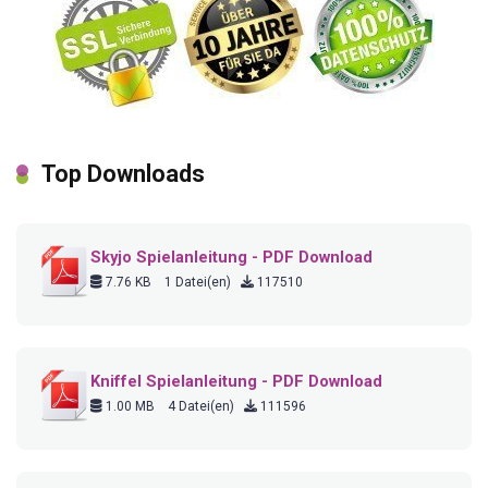
Top Downloads
Skyjo Spielanleitung - PDF Download
7.76 KB
1 Datei(en)
117510
Kniffel Spielanleitung - PDF Download
1.00 MB
4 Datei(en)
111596