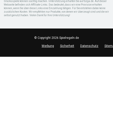
Glücksspiele können süchtig machen. Unterstützung erhalten Sie auf bzga.de. Auf dieser
Webseite befinden sich Affiliate-Links. Das bedeutet, dass wir eine Provision erhalten
können, wenn Sie über diese Links eine Einzahlung tätigen. Für Sie entstehen dabei keine
zusätzlichen Kosten. Wir empfehlen nur Produkte, von denen wir überzeugt sind und die wir
selbst genutzt haben. Vielen Dank für Ihre Unterstützung!
© Copyright 2026 Spielregeln.de
Werbung
Sicherheit
Datenschutz
Sitem