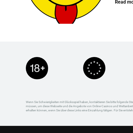
Read mo
Wenn Sie Schwierigkeiten mit Glücksspiel haben, kontaktieren Sie bitte folgende St
müssen, um diese Webseite und die Angebote von Online-Casinos und Wettanbietern 
erhalten können, wenn Sie über diese Links eine Einzahlung tätigen. Für Sie entste