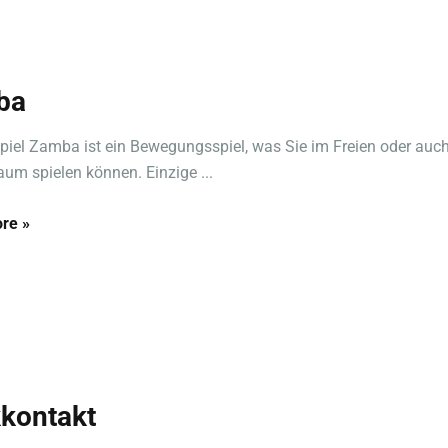
ba
piel Zamba ist ein Bewegungsspiel, was Sie im Freien oder auch
um spielen können. Einzige ...
re »
kontakt