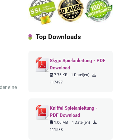
Top Downloads
Skyjo Spielanleitung - PDF
Download
7.76 KB
1 Datei(en)
117497
der eine
Kniffel Spielanleitung -
PDF Download
1.00 MB
4 Datei(en)
111588