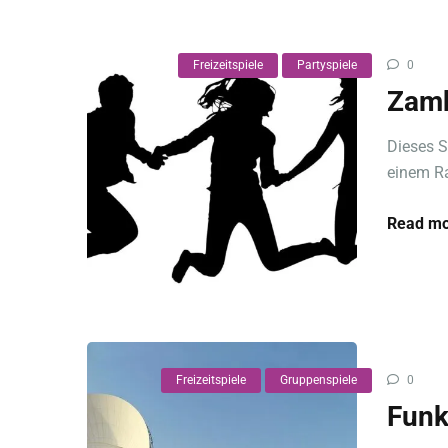
Freizeitspiele
Partyspiele
0
Zam
Dieses S
einem Ra
Read mo
Freizeitspiele
Gruppenspiele
0
Funk