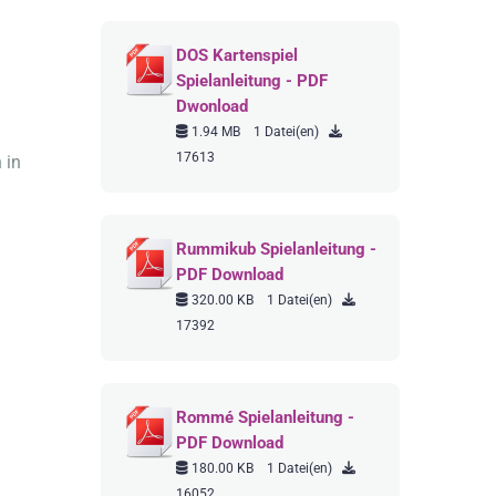
DOS Kartenspiel
Spielanleitung - PDF
Dwonload
1.94 MB
1 Datei(en)
17613
 in
Rummikub Spielanleitung -
PDF Download
320.00 KB
1 Datei(en)
17392
Rommé Spielanleitung -
PDF Download
180.00 KB
1 Datei(en)
16052