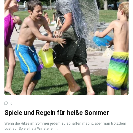
0
Spiele und Regeln für heiße Sommer
Wenn die Hitze im Sommer jedem zu schaffen macht, aber man trotzdem
Lust auf Spiele hat? Wir stellen ...