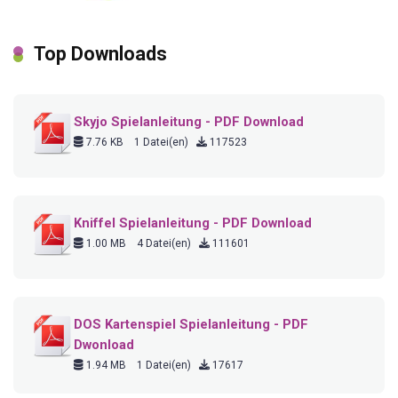
Top Downloads
Skyjo Spielanleitung - PDF Download
7.76 KB
1 Datei(en)
117523
Kniffel Spielanleitung - PDF Download
1.00 MB
4 Datei(en)
111601
DOS Kartenspiel Spielanleitung - PDF
Dwonload
1.94 MB
1 Datei(en)
17617