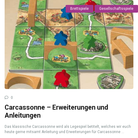
Brettspiele
Gesellschaftsspiele
0
Carcassonne – Erweiterungen und
Anleitungen
Das klassische Carcassonne wird als Legespiel betitelt, welches wir euch
heute gerne mitsamt Anleitung und Erweiterungen für Carcassonne ...