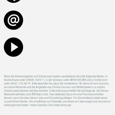
Wenn Sie Schwierigkeiten mit Glücksspiel haben, kontaktieren Sie bitte folgende Stellen: In
Deutschland unter 01805 10 40 11, in der Schweiz unter 0800 400 080 und in Österreich
unter 0660 / 123 66 74. Bitte beachten Sie, dass Sie mindestens 18 Jahre alt sein müssen,
um diese Webseite und die Angebote von Online-Casinos und Wettanbietern zu nutzen.
Glücksspiele können süchtig machen. Unterstützung erhalten Sie auf bzga.de. Auf dieser
Webseite befinden sich Affiliate-Links. Das bedeutet, dass wir eine Provision erhalten
können, wenn Sie über diese Links eine Einzahlung tätigen. Für Sie entstehen dabei keine
zusätzlichen Kosten. Wir empfehlen nur Produkte, von denen wir überzeugt sind und die wir
selbst genutzt haben. Vielen Dank für Ihre Unterstützung!