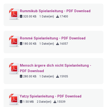
Rummikub Spielanleitung - PDF Download
320.00 KB
1 Datei(en)
17400
Rommé Spielanleitung - PDF Download
180.00 KB
1 Datei(en)
16057
Mensch ärgere dich nicht Spielanleitung -
PDF Download
280.00 KB
1 Datei(en)
15935
Yatzy Spielanleitung - PDF Download
1.50 MB
2 Datei(en)
15539