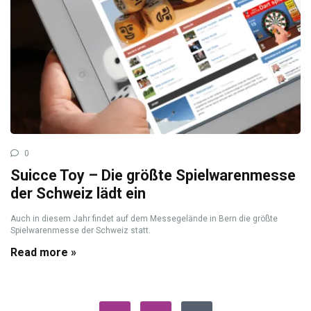
0
Suicce Toy – Die größte Spielwarenmesse
der Schweiz lädt ein
Auch in diesem Jahr findet auf dem Messegelände in Bern die größte
Spielwarenmesse der Schweiz statt.
Read more »